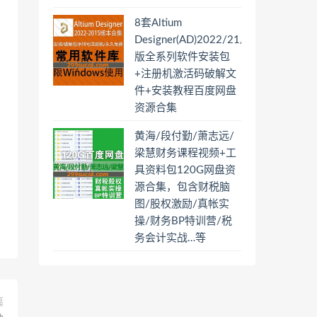
8套Altium
Designer(AD)2022/21/20/19/18/17
版全系列软件安装包
+注册机激活码破解文
件+安装教程百度网盘
资源合集
黄海/段付勤/萧志远/
梁慧财务课程视频+工
具资料包120G网盘资
源合集，包含财税脑
图/股权激励/真帐实
操/财务BP特训营/税
务会计实战…等
篇