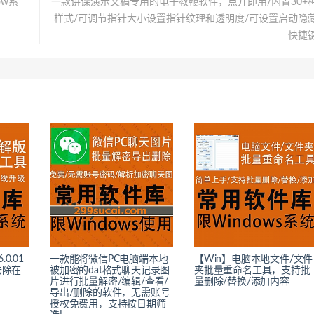
ow系
一款讲课演示文稿专用的电子教鞭软件，点开即用/内置30+
样式/可调节指针大小设置指针纹理和透明度/可设置启动隐
快捷
.0.01
一款能将微信PC电脑端本地
【Win】电脑本地文件/文件
去除在
被加密的dat格式聊天记录图
夹批量重命名工具，支持批
片进行批量解密/编辑/查看/
量删除/替换/添加内容
导出/删除的软件，无需账号
授权免费用，支持按日期筛