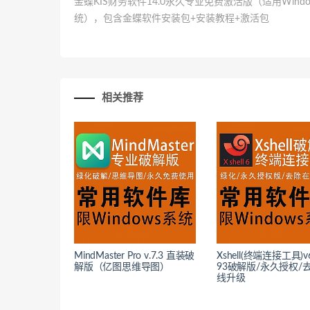
金蝶KIS财务软件14.0永久专业免费激活版（适用Wind
统），包含金蝶软件安装包+安装教程+激活包
相关推荐
MindMaster Pro v.7.3 直装破
Xshell(终端连接工具)v6
解版（亿图思维导图）
93破解版/永久授权/
线升级