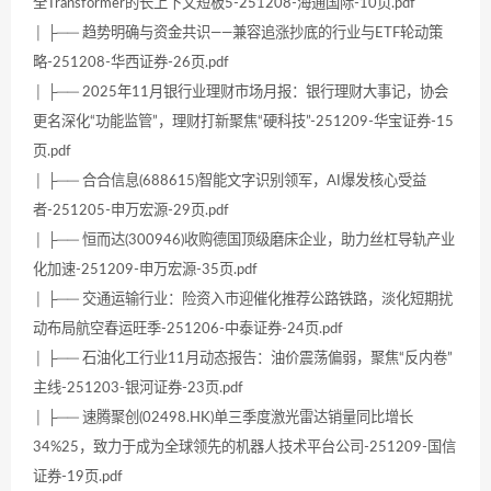
全Transformer的长上下文短板5-251208-海通国际-10页.pdf
│ ├── 趋势明确与资金共识——兼容追涨抄底的行业与ETF轮动策
略-251208-华西证券-26页.pdf
│ ├── 2025年11月银行业理财市场月报：银行理财大事记，协会
更名深化“功能监管”，理财打新聚焦“硬科技”-251209-华宝证券-15
页.pdf
│ ├── 合合信息(688615)智能文字识别领军，AI爆发核心受益
者-251205-申万宏源-29页.pdf
│ ├── 恒而达(300946)收购德国顶级磨床企业，助力丝杠导轨产业
化加速-251209-申万宏源-35页.pdf
│ ├── 交通运输行业：险资入市迎催化推荐公路铁路，淡化短期扰
动布局航空春运旺季-251206-中泰证券-24页.pdf
│ ├── 石油化工行业11月动态报告：油价震荡偏弱，聚焦“反内卷”
主线-251203-银河证券-23页.pdf
│ ├── 速腾聚创(02498.HK)单三季度激光雷达销量同比增长
34%25，致力于成为全球领先的机器人技术平台公司-251209-国信
证券-19页.pdf