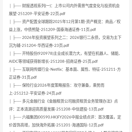
│ ├── 财报透视系列(一)：上市公司内外需景气度变化与投资机会
展望-251209-平安证券-22页.pdf
│ ├── 资产配置全球跟踪2025年12月第1期-资产概览：商品／权
益上涨，中债熊陡-251209-国泰海通证券-11页.pdf
│ ├── 2026年投资展望系列之二：2026银行二永债，交易为主下
沉为辅-251204-华西证券-23页.pdf
│ ├── 开特股份(920978)主业成长潜力大，有望在机器人、储能、
AIDC等领域获得新增长-251208-招商证券-25页.pdf
│ ├── 互联网传媒行业-Netflix：基本面、属性、特征-251211-方
正证券-31页.pdf
│ ├── 保险行业2026年度策略报告：攻守兼备，乘势而
上-251212-平安证券-24页.pdf
│ ├── 多元金融行业《金融租赁公司融资租赁业务管理办法》点
评：正本清源迎高质量发展-251208-中信建投-13页.pdf
│ ├── 六福集团(00590.HK)FY2026中报业绩点评：首次覆盖，定
价首饰高增，加快海外拓展-251201-海通国际-12页.pdf