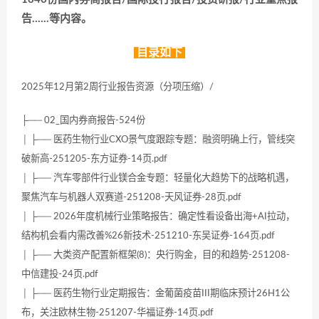
告……等内容。
目录如下
2025年12月第2周行业报告资源（分项压缩）/
├── 02_国内券商报告-524份
│ ├── 医药生物行业CXO景气度跟踪专题：融资明确上行，管线突
破新高-251205-东方证券-14页.pdf
│ ├── 汽车零部件行业镁合金专题：轻量化大趋势下的战略机遇，
聚焦汽车与机器人双赛道-251208-天风证券-28页.pdf
│ ├── 2026年度机械行业策略报告：确定性看设备出海+AI拉动，
结构机会看内需改善%26新技术-251210-东吴证券-164页.pdf
│ ├── 大类资产配置新框架(8)：央行购金，目的和趋势-251208-
中信建投-24页.pdf
│ ├── 医药生物行业定期报告：金葡菌疫苗III期临床预计26H1公
布，关注欧林生物-251207-华福证券-14页.pdf