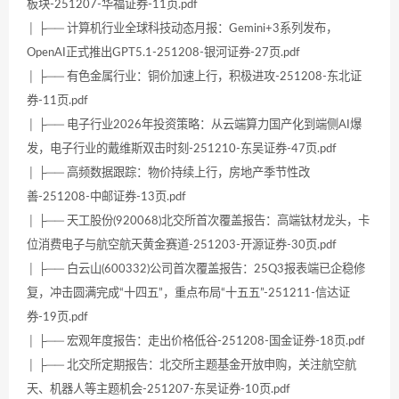
板块-251207-华福证券-11页.pdf
│ ├── 计算机行业全球科技动态月报：Gemini+3系列发布，
OpenAI正式推出GPT5.1-251208-银河证券-27页.pdf
│ ├── 有色金属行业：铜价加速上行，积极进攻-251208-东北证
券-11页.pdf
│ ├── 电子行业2026年投资策略：从云端算力国产化到端侧AI爆
发，电子行业的戴维斯双击时刻-251210-东吴证券-47页.pdf
│ ├── 高频数据跟踪：物价持续上行，房地产季节性改
善-251208-中邮证券-13页.pdf
│ ├── 天工股份(920068)北交所首次覆盖报告：高端钛材龙头，卡
位消费电子与航空航天黄金赛道-251203-开源证券-30页.pdf
│ ├── 白云山(600332)公司首次覆盖报告：25Q3报表端已企稳修
复，冲击圆满完成“十四五”，重点布局“十五五”-251211-信达证
券-19页.pdf
│ ├── 宏观年度报告：走出价格低谷-251208-国金证券-18页.pdf
│ ├── 北交所定期报告：北交所主题基金开放申购，关注航空航
天、机器人等主题机会-251207-东吴证券-10页.pdf