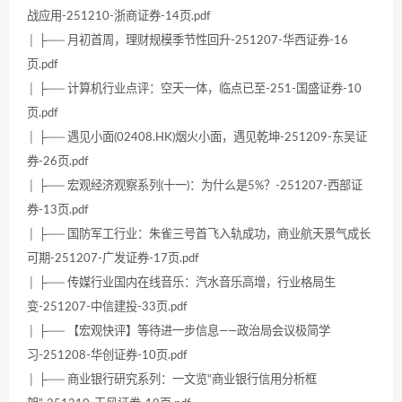
战应用-251210-浙商证券-14页.pdf
│ ├── 月初首周，理财规模季节性回升-251207-华西证券-16
页.pdf
│ ├── 计算机行业点评：空天一体，临点已至-251-国盛证券-10
页.pdf
│ ├── 遇见小面(02408.HK)烟火小面，遇见乾坤-251209-东吴证
券-26页.pdf
│ ├── 宏观经济观察系列(十一)：为什么是5%？-251207-西部证
券-13页.pdf
│ ├── 国防军工行业：朱雀三号首飞入轨成功，商业航天景气成长
可期-251207-广发证券-17页.pdf
│ ├── 传媒行业国内在线音乐：汽水音乐高增，行业格局生
变-251207-中信建投-33页.pdf
│ ├── 【宏观快评】等待进一步信息——政治局会议极简学
习-251208-华创证券-10页.pdf
│ ├── 商业银行研究系列：一文览“商业银行信用分析框