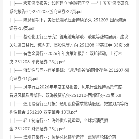
│ ├── 宏观深度报告：如何建立“金融强国”？——“十五五”深度研究
系列报告(七)-251205-浙商证券-22页.pdf
│ ├── 降息预期下，美债长端承压会持续多久-251209-国泰海通
证券-13页.pdf
│ ├── 基础化工行业研究：锂电池电解液、液氯等涨幅居前，建议
关注进口替代、纯内需、高股息等方向-251208-华鑫证券-33页.pdf
│ ├── 有色金属行业2026年年度策略报告：双轮驱动，上行未
央-251208-平安证券-23页.pdf
│ ├── 流动性与同业存单跟踪：“进退维谷”的同业存单-251207-浙
商证券-11页.pdf
│ ├── 风电行业2026年年度策略报告：风电行业维持高景气度，
看好风机及零部件、双海投资机会-251210-西部证券-23页.pdf
│ ├── 通用设备行业月报：通用设备需求继续磨底，把握刀具等结
构性机会-251210-西南证券-13页.pdf
│ ├── 轻工制造行业：海外供应链重塑，全球新消费掘
金-251207-财通证券-25页.pdf
│ ├── 煤炭开采行业：价格总体弱势运行，焦炭首轮降价落