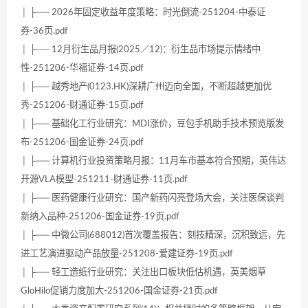
│ ├── 2026年固定收益年度策略：时光倒流-251204-中泰证
券-36页.pdf
│ ├── 12月衍生品月报(2025／12)：衍生品市场提示情绪中
性-251206-华福证券-14页.pdf
│ ├── 越秀地产(0123.HK)深耕广州迈向全国，不断超越更加优
秀-251206-财通证券-15页.pdf
│ ├── 基础化工行业研究：MDI涨价，豆包手机助手技术预览版发
布-251206-国金证券-24页.pdf
│ ├── 计算机行业投资策略月报：11月车市基本符合预期，英伟达
开源VLA模型-251211-财通证券-11页.pdf
│ ├── 医药健康行业研究：国产新药闪亮登场大会，关注医保谈判
新纳入品种-251206-国金证券-19页.pdf
│ ├── 中微公司(688012)首次覆盖报告：刻技精深，沉积致远，先
进工艺演进驱动产品放量-251208-爱建证券-19页.pdf
│ ├── 轻工造纸行业研究：关注出口板块低估机遇，英美烟草
GloHilo促销力度加大-251206-国金证券-21页.pdf