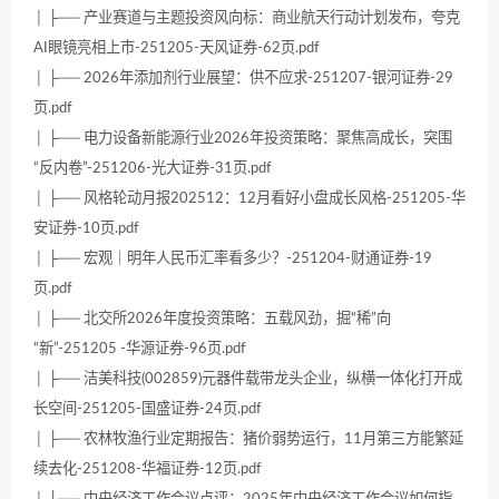
│ ├── 产业赛道与主题投资风向标：商业航天行动计划发布，夸克
AI眼镜亮相上市-251205-天风证券-62页.pdf
│ ├── 2026年添加剂行业展望：供不应求-251207-银河证券-29
页.pdf
│ ├── 电力设备新能源行业2026年投资策略：聚焦高成长，突围
“反内卷”-251206-光大证券-31页.pdf
│ ├── 风格轮动月报202512：12月看好小盘成长风格-251205-华
安证券-10页.pdf
│ ├── 宏观｜明年人民币汇率看多少？-251204-财通证券-19
页.pdf
│ ├── 北交所2026年度投资策略：五载风劲，掘“稀”向
“新”-251205 -华源证券-96页.pdf
│ ├── 洁美科技(002859)元器件载带龙头企业，纵横一体化打开成
长空间-251205-国盛证券-24页.pdf
│ ├── 农林牧渔行业定期报告：猪价弱势运行，11月第三方能繁延
续去化-251208-华福证券-12页.pdf
│ ├── 中央经济工作会议点评：2025年中央经济工作会议如何指