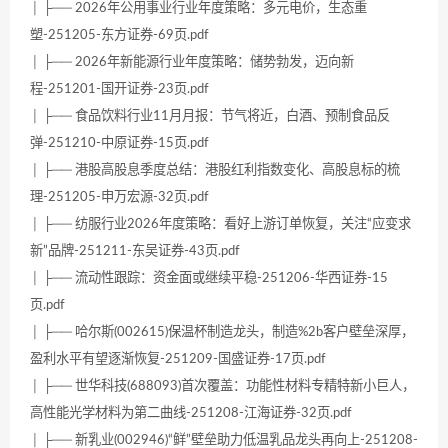
│ ├── 2026年公用事业行业年度策略：多元电价，生态重
塑-251205-东方证券-69页.pdf
│ ├── 2026年新能源行业年度策略：储势勃发，迈向新
程-251201-国开证券-23页.pdf
│ ├── 食品饮料行业11月月报：节气将近，白酒、预制食品反
弹-251210-中原证券-15页.pdf
│ ├── 港股高股息季度总结：港股红利指数变化、高股息标的梳
理-251205-申万宏源-32页.pdf
│ ├── 纺服行业2026年度策略：看好上游订单恢复，关注“应变求
新”品牌-251211-东吴证券-43页.pdf
│ ├── 流动性跟踪：资金面或继续平稳-251206-华西证券-15
页.pdf
│ ├── 哈尔斯(002615)保温杯制造龙头，制造%2b客户壁垒深厚，
盈利水平有望逐渐恢复-251209-国盛证券-17页.pdf
│ ├── 世华科技(688093)首次覆盖：功能性材料专精特新小巨人，
高性能光学材料为第二曲线-251208-江海证券-32页.pdf
│ ├── 新乳业(002946)“鲜”壁垒助力低温乳品龙头再向上-251208-