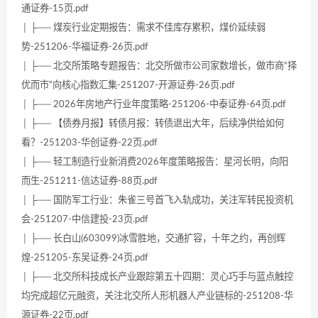
通证券-15页.pdf
│ ├── 煤炭行业定期报告：需求不佳库存累积，煤价延续弱
势-251206-华福证券-26页.pdf
│ ├── 北交所策略专题报告：北交所做市公司家数增长，做市商“择
优而市”向核心指数汇集-251207-开源证券-26页.pdf
│ ├── 2026年房地产行业年度策略-251206-中泰证券-64页.pdf
│ ├── 【债券月报】转债月报：转债退出大年，后续净供给如何
看？-251203-华创证券-22页.pdf
│ ├── 轻工制造行业新消费2026年度策略报告：星河长明，向阳
而生-251211-信达证券-88页.pdf
│ ├── 国防军工行业：朱雀三号首飞入轨成功，关注军转民投资机
会-251207-中信建投-23页.pdf
│ ├── 长白山(603099)冰雪胜地，交通扩容，十年之约，再创辉
煌-251205-东吴证券-24页.pdf
│ ├── 北交所科技成长产业跟踪第五十四期：灵心巧手与蓝点触控
均完成超亿元融资，关注北交所人形机器人产业链标的-251208-华
源证券-22页.pdf