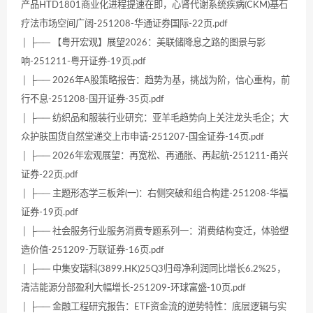
产品HTD1801商业化进程提速在即，心肾代谢系统疾病(CKM)基石
疗法市场空间广阔-251208-华通证券国际-22页.pdf
│ ├── 【粤开宏观】展望2026：美联储降息之路的图景与影
响-251211-粤开证券-19页.pdf
│ ├── 2026年A股策略报告：趋势为基，挑战为阶，信心重构，前
行不息-251208-国开证券-35页.pdf
│ ├── 纺织品和服装行业研究：亚羊毛趋势向上关注龙头毛企；大
众护肤国货自然堂递交上市申请-251207-国金证券-14页.pdf
│ ├── 2026年宏观展望：再宽松、再通胀、再起航-251211-甬兴
证券-22页.pdf
│ ├── 主题形态学三板斧(一)：右侧突破和组合构建-251208-华福
证券-19页.pdf
│ ├── 社会服务行业服务消费专题系列一：消费结构变迁，体验塑
造价值-251209-万联证券-16页.pdf
│ ├── 中集安瑞科(3899.HK)25Q3归母净利润同比增长6.2%25，
清洁能源分部盈利大幅增长-251209-环球富盛-10页.pdf
│ ├── 金融工程研究报告：ETF资金流的逆势特性：底层逻辑与实