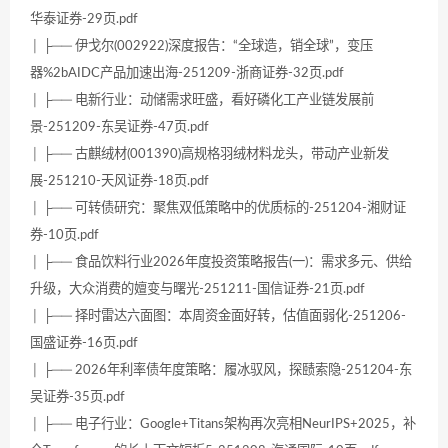
华泰证券-29页.pdf
│ ├── 伊戈尔(002922)深度报告：“全球造，销全球”，变压
器%2bAIDC产品加速出海-251209-浙商证券-32页.pdf
│ ├── 电新行业：动储需求旺盛，看好磷化工产业链发展前
景-251209-东吴证券-47页.pdf
│ ├── 古麒绒材(001390)高规格羽绒材料龙头，带动产业新发
展-251210-天风证券-18页.pdf
│ ├── 可转债研究：聚焦双低策略中的优质标的-251204-湘财证
券-10页.pdf
│ ├── 食品饮料行业2026年度投资策略报告(一)：需求多元、供给
升级，大众消费的嬗变与曙光-251211-国信证券-21页.pdf
│ ├── 择时雷达六面图：本周资金面好转，估值面弱化-251206-
国盛证券-16页.pdf
│ ├── 2026年利率债年度策略：履冰驭风，探赜索隐-251204-东
吴证券-35页.pdf
│ ├── 电子行业：Google+Titans架构再次亮相NeurIPS+2025，补