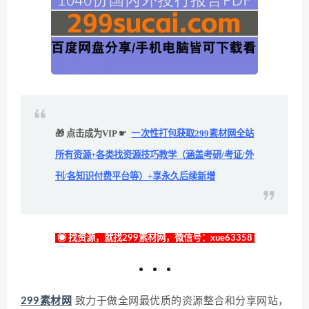
🎁 点击成为VIP ☛
一次性打包获取299素材网全站
所有资源+各类找资源技巧教学（涵盖考研/考证/外
刊/各知识付费平台等）+享永久后续新增
◉ 找资源，就找299素材网，微信号：xue63358
299素材网
致力于做全网最优质的资源整合和分享网站，