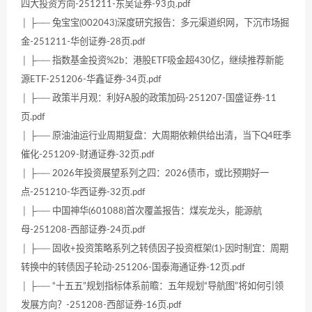
四大投资方向-251211-东吴证券-93页.pdf
│ ├── 兔宝宝(002043)深度研究报告：多元渠道织网，下沉市场掘
金-251211-华创证券-28页.pdf
│ ├── 指数基金投资%2b：港股ETF吸金超430亿，继续推荐新能
源ETF-251206-华鑫证券-34页.pdf
│ ├── 政策半月观：利好A股的政策加码-251207-国盛证券-11
页.pdf
│ ├── 原油油运行业周期复盘：大周期依赖供给出清，当下Q4旺季
催化-251209-财通证券-32页.pdf
│ ├── 2026年投资展望系列之四：2026债市，或比预期好一
点-251210-华西证券-32页.pdf
│ ├── 中国神华(601088)首次覆盖报告：煤炭龙头，能源航
母-251208-西部证券-24页.pdf
│ ├── 固收+投资策略系列之转债因子投资框架(1)-因时制宜：周期
转换中的转债因子轮动-251206-国泰海通证券-12页.pdf
│ ├── “十五五”规划指标体系前瞻：五年规划“导航图”将如何引领
发展方向？-251208-西部证券-16页.pdf