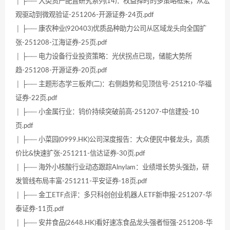
│ ├── 大类资产配置研究系列(14)：权益择时的多策略框架，从宏
观驱动到微观验证-251206-开源证券-24页.pdf
│ ├── 康农种业(920403)优质品种助力公司从区域龙头向全国扩
张-251208-江海证券-25页.pdf
│ ├── 电力设备行业投资策略：光伏拐点已现，储能大势所
趋-251208-开源证券-20页.pdf
│ ├── 主题形态学三板斧(二)：右侧趋势和见顶信号-251210-华福
证券-22页.pdf
│ ├── 小金属行业：钨价持续突破前高-251207-中信建投-10
页.pdf
│ ├── 小菜园(0999.HK)公司深度报告：大众便民中餐龙头，高质
价比&快速扩张-251211-信达证券-30页.pdf
│ ├── 海外小核酸行业动态跟踪Alnylam：业绩增长势头强劲，研
发管线布局丰富-251211-平安证券-18页.pdf
│ ├── 金工ETF点评：多只科创创业机器人ETF新申报-251207-华
泰证券-11页.pdf
│ ├── 安井食品(2648.HK)看好速冻食品龙头强者恒强-251208-华