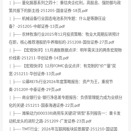
│ ├── 量化掘基系列之四十：重估央企红利，高股息、强防御与政
策共振下的新主线-251205-国金证券-18页.pdf
│ ├── 机械设备行业固态电池系列专题：什么是等静压设
备？-251205-中邮证券-13页.pdf
│ ├── 农林牧渔行业2025年12月投资策略：牧业大周期反转预计
在即，核心推荐港股奶牛养殖标的-251208-国信证券-27页.pdf
│ ├── 【宏观快评】11月通胀数据点评：明年需关注的两条宏观物
价线索-251211-华创证券-14页.pdf
│ ├── 【宏观快评】12月FOMC会议点评：有克制的“价”“量”双
宽-251211-华创证券-13页.pdf
│ ├── 公募REITs行业2026年度策略报告：资产为王，重视节
奏-251209-中泰证券-29页.pdf
│ ├── 商业银行业-银行净息差专题报告：负债管理能力成为业绩分
化的关键-251211-国泰海通证券-22页.pdf
│ ├── 潍柴动力(000338)商用车关键词“转型”系列报告一：重卡发
动机龙头的进阶之路-251209-广发证券-23页.pdf
│ ├── TMT行业：2026年互联网板块前景展望-251210-国证国