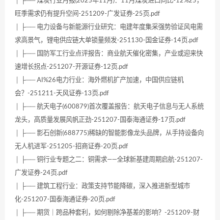
│ ├── 煤炭行业月报(2025年11月)：11月煤炭进口同比-12%25，
旺季需求仍有提升空间-251209-广发证券-25页.pdf
│ ├── 电力设备与新能源行业研究：电建年度集采强势验证风电需
求高景气，锂电供应链大单锁量频发-251130-国金证券-14页.pdf
│ ├── 国防军工行业点评报告：商业航天催化密集，产业或迎来快
速增长拐点-251207-开源证券-12页.pdf
│ ├── AI%26电力行业：海外燃机扩产加速，中国供应链机
会？-251211-天风证券-13页.pdf
│ ├── 航天电子(600879)首次覆盖报告：航天电子信息与无人系统
龙头，高质量发展风帆正劲-251207-国泰海通证券-17页.pdf
│ ├── 影石创新(688775)稀缺的智能影像龙头品牌，从手持设备向
无人机进军-251205-招商证券-20页.pdf
│ ├── 铜行业专题之二：铜需求——全球新基建周期启航-251207-
广发证券-24页.pdf
│ ├── 建筑工程行业：政策支持节能降碳，深入推进新型城市
化-251207-国泰海通证券-20页.pdf
│ ├── 期货｜跨品种套利，如何剔除净基差的影响？-251209-财