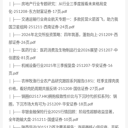
│ ├── 房地产行业专题研究：从行业三季度报看未来格局变
化-251208-东方财富证券-17页.pdf
│ ├── 交通运输行业商业航天专题一：多款民营火箭首飞，助力我
国卫星组网-251211-西南证券-24页.pdf
│ ├── 2026年北交所投资策略：四年筑基，蓬勃向上-251209-西
部证券-26页.pdf
│ ├── 医药行业：医药消费及生物制品行业2026展望-251207-中
信建投-81页.pdf
│ ├── 机械设备行业2025年三季报复盘-251207-华安证券-16
页.pdf
│ ├── 农林牧渔行业农产品研究跟踪系列报告(185)：旺季支撑肉类
价格，看好肉奶周期共振反转-251208-国信证券-27页.pdf
│ ├── 锅圈(02517.HK)拥抱极致性价比与下沉时代(折扣系列)：锅
圈，下沉市场大有可为-251209-华安证券-18页.pdf
│ ├── 非银金融保险行业2025行情回顾：阶段性超额收益显著，
全年跑输大盘-251211-国盛证券-10页.pdf
│ ├── 陕西华达(301517)首次覆盖报告：连接器核心供应商，开拓