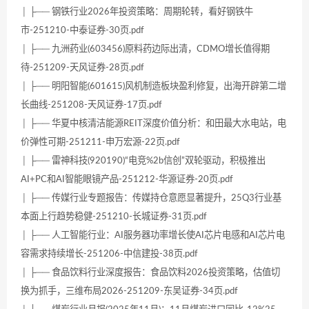
│ ├── 钢铁行业2026年投资策略：周期轮转，看好钢铁牛
市-251210-中泰证券-30页.pdf
│ ├── 九洲药业(603456)原料药边际出清，CDMO增长值得期
待-251209-天风证券-28页.pdf
│ ├── 明阳智能(601615)风机制造板块盈利修复，出海开辟第二增
长曲线-251208-天风证券-17页.pdf
│ ├── 华夏中核清洁能源REIT深度价值分析：和田最大水电站，电
价弹性可期-251211-申万宏源-22页.pdf
│ ├── 雷神科技(920190)“电竞%2b信创”双轮驱动，积极推出
AI+PC和AI智能眼镜产品-251212-华源证券-20页.pdf
│ ├── 传媒行业专题报告：传媒持仓意愿显著提升，25Q3行业基
本面上行趋势稳健-251210-长城证券-31页.pdf
│ ├── 人工智能行业：AI服务器功率增长使AI芯片电感和AI芯片电
容需求持续增长-251206-中信建投-38页.pdf
│ ├── 食品饮料行业深度报告：食品饮料2026投资策略，估值切
换为抓手，三维布局2026-251209-东吴证券-34页.pdf