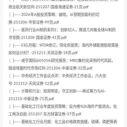
商业航天新空间-251207-国泰海通证券-21页.pdf
│ ├── 2026年A股投资策略：破晓，从预期到盈利的切
换-251206-华安证券-99页.pdf
│ ├── 医药行业AI制药系列1：创新切入，赛道几何看全球AI制药
寻宝图-251208-国金证券-41页.pdf
│ ├── ESG月报：SFDR修订，简化但提质；海内外储能激励政策是
如何设计的？-251211-天风证券-18页.pdf
│ ├── 咸亨国际(605056)研究报告：MRO集约化采购时代风起，
踏浪增量时代市场红利-251206-中泰证券-32页.pdf
│ ├── 中央经济工作会议点评：中央经济工作会议，六大信
号-251212-天风证券-12页.pdf
│ ├── 计算机行业：知常明变，守正创新——再论算力与AI-
251210-中泰证券-71页.pdf
│ ├── 基础化工行业年度投资策略：反内卷%2b海外产能退出，化
工再次启航-251207-东方财富证券-37页.pdf
│ ├── 基础化工行业月报：化工品价格跌势放缓，硫磺、磷肥等表