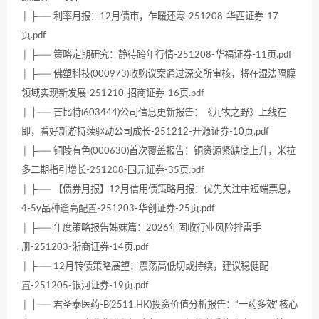
│ ├── 利率月报：12月债市，乍暖还寒-251208-华西证券-17
页.pdf
│ ├── 策略定期研究：静待跨年行情-251208-华福证券-11页.pdf
│ ├── 佛塑科技(000973)收购议案通过深交所审核，将在湿法隔膜
领域实现新发展-251210-招商证券-16页.pdf
│ ├── 吉比特(603444)公司信息更新报告：《九牧之野》上线在
即，看好新游持续驱动公司成长-251212-开源证券-10页.pdf
│ ├── 铜陵有色(000630)首次覆盖报告：铜资源紧缺度上升，米拉
多二期指引增长-251208-国元证券-35页.pdf
│ ├── 【债券月报】12月信用债策略月报：优先关注中短端票息，
4-5y品种逢高配置-251203-华创证券-25页.pdf
│ ├── 年度策略报告姊妹篇：2026年固收行业风险排雷手
册-251203-浙商证券-14页.pdf
│ ├── 12月转债策略展望：震荡高低切或持续，建议稳健配
置-251205-银河证券-19页.pdf
│ ├── 君圣泰医药-B(2511.HK)投资价值分析报告：“一药多效”核心