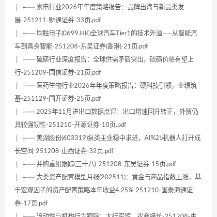
│ ├── 家电行业2026年年度策略报告：品牌出海与新品类发
展-251211-财通证券-33页.pdf
│ ├── 均胜电子(0699.HK)全球汽车Tier1的技术外溢——从智能汽
车到具身智能-251208-东吴证券(香港)-21页.pdf
│ ├── 硫磺行业深度报告：全球供需矛盾突出，硫磺价格有望上
行-251209-国信证券-21页.pdf
│ ├── 医药生物行业2026年年度策略报告：硬科技引领，业绩筑
基-251129-国开证券-25页.pdf
│ ├── 2025年11月进出口数据点评：出口增速回升转正，外贸仍
具较强韧性-251210-开源证券-10页.pdf
│ ├── 美湖股份(603319)泵类主业稳中求进，AI%2b机器人打开成
长空间-251208-山西证券-32页.pdf
│ ├── 并购重组跟踪(三十八)-251208-东吴证券-15页.pdf
│ ├── 大类资产配置模型月报(202511)：黄金与商品指数上涨，基
于宏观因子的资产配置策略本年收益4.25%-251210-国泰海通证
券-17页.pdf
│ ├── 流动性与机构行为跟踪：大行买短，农商接长-251208-中