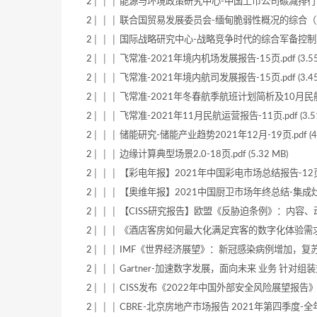
2│ │ │ 能源与环境政策研究中心-中国上市公司碳减排行动指数研
2│ │ │ 联合国贸易发展委员会-缅甸脆弱性概况的综合（英）-202
2│ │ │ 国际战略研究中心-战略竞争时代的综合军备控制（英）-20
2│ │ │ 飞常准-2021年境内机场发展报告-15页.pdf (3.55
2│ │ │ 飞常准-2021年境内航司发展报告-15页.pdf (3.45
2│ │ │ 飞常准-2021年冬春航季航班计划简析及10月民航运营报
2│ │ │ 飞常准-2021年11月民航运营报告-11页.pdf (3.51
2│ │ │ 储能研究-储能产业趋势2021年12月-19页.pdf (4.
2│ │ │ 边缘计算典型场景2.0-18页.pdf (5.32 MB)
2│ │ │ 【彩电年报】2021年中国彩电市场总结报告-12页.pdf
2│ │ │ 【奥维年报】2021中国厨卫市场年终总结-集成灶-18页
2│ │ │ 【CISS研究报告】欧盟《反胁迫条例》：内容、动因与前
2│ │ │ 《酒店客房如何最大化满足宾客的数字化体验需求》-19
2│ │ │ IMF《世界经济展望》：新冠感染病例增加，复苏进程
2│ │ │ Gartner-加速数字发展，面向未来 业务 针对组装
2│ │ │ CISS发布《2022年中国外部安全风险展望报告》-8页.
2│ │ │ CBRE-北京房地产市场报告 2021年第四季度-