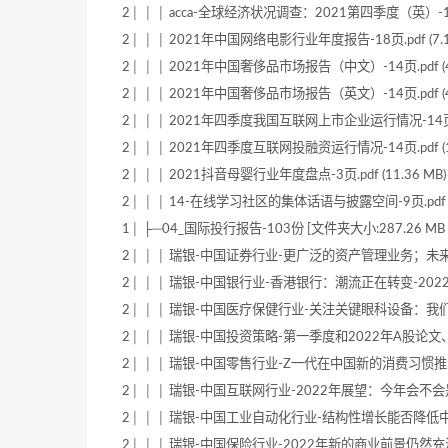
2│ │ │ acca-全球经济状况调查：2021第四季度（英）-19页.
2│ │ │ 2021年中国网络电影行业年度报告-18页.pdf (7.1
2│ │ │ 2021年中国奢侈品市场报告（中文）-14页.pdf (4.
2│ │ │ 2021年中国奢侈品市场报告（英文）-14页.pdf (4.
2│ │ │ 2021年四季度我国互联网上市企业运行情况-14页.pdf
2│ │ │ 2021年四季度互联网投融资运行情况-14页.pdf (1.
2│ │ │ 2021抖音母婴行业年度盘点-3页.pdf (11.36 MB)
2│ │ │ 14-在线学习社区的集体话语与披露空间-9页.pdf (3
1│ ├─04_国际投行报告-103份 [文件夹大小:287.26 MB
2│ │ │ 瑞银-中国证券行业-更广泛的资产管理业务；未来10年该
2│ │ │ 瑞银-中国银行业-香港银行：潮流正在转变-2022.1.14
2│ │ │ 瑞银-中国医疗保健行业-关注关键眼科设备：我们预计ort
2│ │ │ 瑞银-中国投资策略-第一季度和2022年A股论文、主题、
2│ │ │ 瑞银-中国零售行业-Z一代在中国新的消费习惯推动了一个新
2│ │ │ 瑞银-中国互联网行业-2022年展望：今年会不会是2021
2│ │ │ 瑞银-中国工业自动化行业-结构性增长能否降低中国工厂自
2│ │ │ 瑞银-中国保险行业-2022年新的商业前景仍然充满挑战