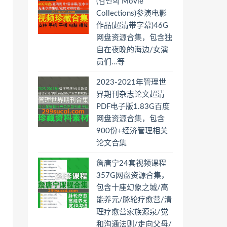
(김민희 Movie
Collections)参演电影
作品(超清带字幕)46G
网盘资源合集，包含独
自在夜晚的海边/女演
员们…等
2023-2021年管理世
界期刊杂志论文超清
PDF电子版1.83G百度
网盘资源合集，包含
900份+经济管理相关
论文合集
詹唐宁24套视频课程
357G网盘资源合集，
包含十座幻象之城/高
能养元/脉轮疗愈营/清
理疗愈营家族源泉/觉
和沟通法则/走向父母/