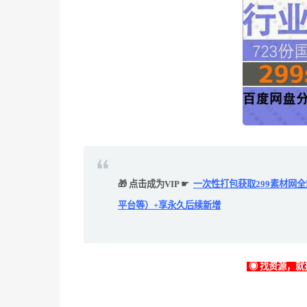
🎁 点击成为VIP ☛
一次性打包获取299素材网
平台等）+享永久后续新增
◉ 找资源，就找