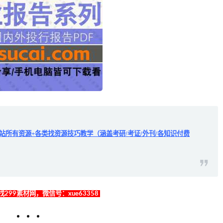
全站所有资源+各类找资源技巧教学（涵盖考研/考证/外刊/各知识付费
299素材网，微信号：xue63358