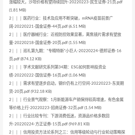
涨幅较大，沙坦价格有望持续回升-20220223-民生证券-21页.pdf
(1.81 MB)
2│ │ │ 医药行业：技术及应用不断突破，mRNA疫苗前景广
阔-20220221-国金证券-44页.pdf (6.51 MB)
2│ │ │ 医疗器械行业：近视防控效果显著，离焦镜片需求有望放
量-20220218-国金证券-20页.pdf (1.55 MB)
2│ │ │ 巡礼第九期：“专精特新”小巨人-20220224-德邦证券-16
页.pdf (874.12 KB)
2│ │ │ 学术文献研究系列第34期：ESG如何影响投资业
绩-20220222-国信证券-16页.pdf (1.06 MB)
2│ │ │ 需求有望逐步启动，钢价仍有上行空间-20220223-东吴期
货-20页.pdf (932.18 KB)
2│ │ │ 行业景气观察：1月新能源车产销保持较高增速，有色金属
等价格上行-20220223-招商证券-32页.pdf (1.54 MB)
2│ │ │ 行业比较专刊：下游消费低迷，资源品价格多数回
升-20220224-方正证券-15页.pdf (969.81 KB)
2│ │ │ 信用投资方法论系列之三：信用等级轮动与行业轮动策略探