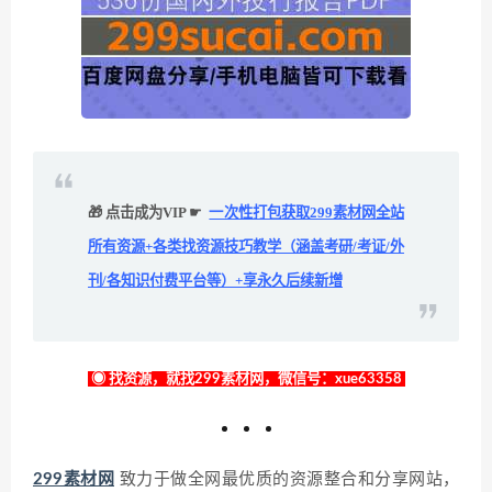
🎁 点击成为VIP ☛
一次性打包获取299素材网全站
所有资源+各类找资源技巧教学（涵盖考研/考证/外
刊/各知识付费平台等）+享永久后续新增
◉ 找资源，就找299素材网，微信号：xue63358
299素材网
致力于做全网最优质的资源整合和分享网站，