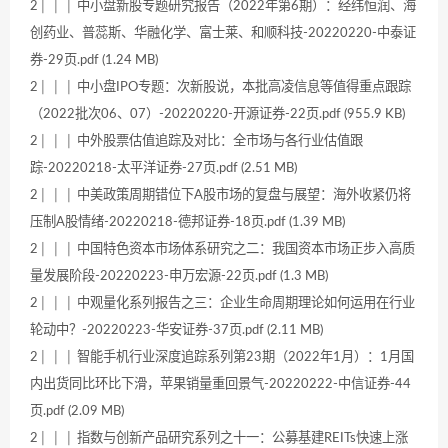
2│ │ │ 中小盘新股专题研究报告（2022年第6期）：经纬恒润、海
创药业、普蕊斯、华融化学、富士莱、和顺科技-20220220-中泰证
券-29页.pdf (1.24 MB)
2│ │ │ 中小盘IPO专题：次新股说，本批高凌信息等值得重点跟踪
（2022批次06、07）-20220220-开源证券-22页.pdf (955.9 KB)
2│ │ │ 中外股票估值追踪及对比：全市场与各行业估值跟
踪-20220218-太平洋证券-27页.pdf (2.51 MB)
2│ │ │ 中美政策周期错位下A股市场的复盘与展望：海外收紧仍将
压制A股情绪-20220218-德邦证券-18页.pdf (1.39 MB)
2│ │ │ 中国特色资本市场体系研究之二：我国资本市场正步入高质
量发展阶段-20220223-申万宏源-22页.pdf (1.3 MB)
2│ │ │ 中观量化系列报告之三：企业生命周期理论如何运用在行业
轮动中？-20220223-华安证券-37页.pdf (2.11 MB)
2│ │ │ 智能手机行业深度追踪系列第23期（2022年1月）：1月国
内出货同比环比下滑，苹果销量重回景气-20220222-中信证券-44
页.pdf (2.09 MB)
2│ │ │ 指数与创新产品研究系列之十一：公募基建REITs快速上涨