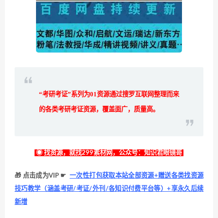
“考研考证”系列为
01
资源通过搜罗互联网整理而来
的各类考研考证资源，覆盖面广，质量高。
◉ 找资源，就找299素材网，公众号：知识君眼镜哥
🎁 点击成为VIP ☛
一次性打包获取本站全部资源+赠送各类找资源
技巧教学（涵盖考研/考证/外刊/各知识付费平台等）+享永久后续
新增