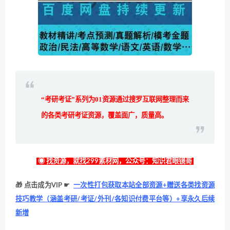
“考研考证”系列为
01
资源通过搜罗互联网整理而来
的各类考研考证资源，覆盖面广，质量高。
◉ 找资源，就找299素材网，公众号：知识君眼镜哥
🎁 点击成为VIP ☛
一次性打包获取本站全部资源+赠送各类找资源
技巧教学（涵盖考研/考证/外刊/各知识付费平台等）+享永久后续
新增