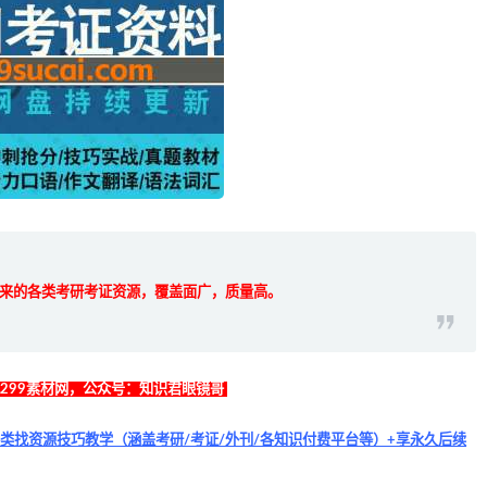
而来的各类考研考证资源，覆盖面广，质量高。
找299素材网，公众号：知识君眼镜哥
类找资源技巧教学（涵盖考研/考证/外刊/各知识付费平台等）+享永久后续