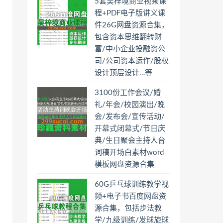
5套吴梓境商业视频课
程+PDF电子版讲义课
件26G网盘资源合集，
包含资本思维翻转财
富/中小企业投融资公
司/公司资本运作/股权
设计顶层设计…等
3100份工作会议/婚
礼/年会/校园演出/晚
会/发布会/宣传活动/
开幕式闭幕式/节日庆
典/生日聚会主持人台
词稿开场白素材word
模板网盘资源合集
60G乒乓球训练教学视
频+电子书百度网盘资
源合集，包括步法教
学/九级训练/发球旋球