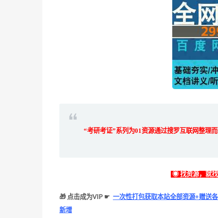
“考研考证”系列为
01
资源通过搜罗互联网整理
◉ 找资源，就
🎁 点击成为VIP ☛
一次性打包获取本站全部资源+赠送各
新增