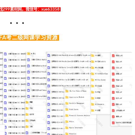
299素材网，微信号：xue63358
CFA考二级网课学习资源