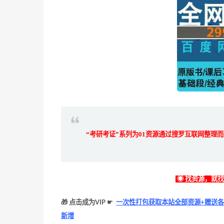
“考研考证”系列为
01
资源通过搜罗互联网整理
◉ 找资源，就
🎁 点击成为VIP ☛
一次性打包获取本站全部资源+赠送各
新增