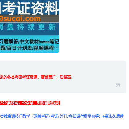
而来的各类考研考证资源，覆盖面广，质量高。
找299素材网，公众号：知识君眼镜哥
类找资源技巧教学（涵盖考研/考证/外刊/各知识付费平台等）+享永久后续