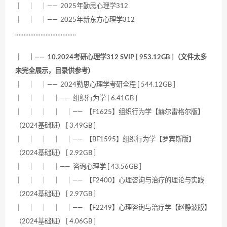
｜ ｜ ｜—— 2025年勤思心理学312
｜ ｜ ｜—— 2025年新东方心理学312
………………………………
｜ ｜—— 10.2024考研心理学312 SVIP [ 953.12GB ]（文件太多
未完全展示，目录供参考）
｜ ｜ ｜—— 2024勤思心理学考研全程 [ 544.12GB ]
｜ ｜ ｜ ｜—— 组织行为学 [ 6.41GB ]
｜ ｜ ｜ ｜ ｜—— 【F1625】组织行为学【赫尔雷格尔版】
（2024基础班） [ 3.49GB ]
｜ ｜ ｜ ｜ ｜—— 【BF1595】组织行为学【罗宾斯版】
（2024基础班） [ 2.92GB ]
｜ ｜ ｜ ｜—— 咨询心理学 [ 43.56GB ]
｜ ｜ ｜ ｜ ｜—— 【F2400】心理咨询与治疗的理论与实践
（2024基础班） [ 2.97GB ]
｜ ｜ ｜ ｜ ｜—— 【F2249】心理咨询与治疗学【赵静波版】
（2024基础班） [ 4.06GB ]