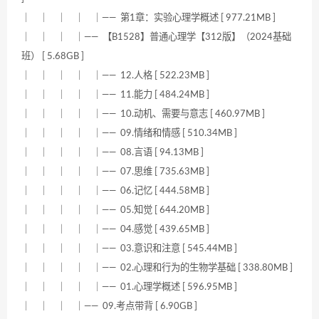
｜ ｜ ｜ ｜ ｜—— 第1章：实验心理学概述 [ 977.21MB ]
｜ ｜ ｜ ｜—— 【B1528】普通心理学【312版】（2024基础
班） [ 5.68GB ]
｜ ｜ ｜ ｜ ｜—— 12.人格 [ 522.23MB ]
｜ ｜ ｜ ｜ ｜—— 11.能力 [ 484.24MB ]
｜ ｜ ｜ ｜ ｜—— 10.动机、需要与意志 [ 460.97MB ]
｜ ｜ ｜ ｜ ｜—— 09.情绪和情感 [ 510.34MB ]
｜ ｜ ｜ ｜ ｜—— 08.言语 [ 94.13MB ]
｜ ｜ ｜ ｜ ｜—— 07.思维 [ 735.63MB ]
｜ ｜ ｜ ｜ ｜—— 06.记忆 [ 444.58MB ]
｜ ｜ ｜ ｜ ｜—— 05.知觉 [ 644.20MB ]
｜ ｜ ｜ ｜ ｜—— 04.感觉 [ 439.65MB ]
｜ ｜ ｜ ｜ ｜—— 03.意识和注意 [ 545.44MB ]
｜ ｜ ｜ ｜ ｜—— 02.心理和行为的生物学基础 [ 338.80MB ]
｜ ｜ ｜ ｜ ｜—— 01.心理学概述 [ 596.95MB ]
｜ ｜ ｜ ｜—— 09.考点带背 [ 6.90GB ]