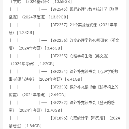
（中文）（2024基础班） [ 10.58GB ]
｜ ｜ ｜ ｜ ｜—— 【BF2545】现代心理与教育统计学【张厚
粲版】（2024基础班） [ 13.39GB ]
｜ ｜ ｜ ｜ ｜—— 【BF2257】21个实验范式课（2024年考
研） [ 1.23GB ]
｜ ｜ ｜ ｜ ｜—— 【BF2256】改变心理学的40项研究（英文
版）（2024年考研） [ 3.46GB ]
｜ ｜ ｜ ｜ ｜—— 【BF2255】心理学与生活（英文版）
（2024年考研） [ 4.97GB ]
｜ ｜ ｜ ｜ ｜—— 【BF2254】课外补充读书会《心理学的故
事-起源与演变》（2024年考研） [ 6.41GB ]
｜ ｜ ｜ ｜ ｜—— 【BF2253】课外补充读书会《诊疗椅上的
谎言》（2024年考研） [ 2.64GB ]
｜ ｜ ｜ ｜ ｜—— 【BF2252】课外补充读书会《登天的感
觉》（2024年考研） [ 2.70GB ]
｜ ｜ ｜ ｜ ｜—— 【BF1896】心理统计学【科恩版】（2024
基础班） [ 1.84GB ]