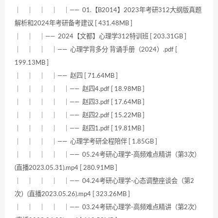
｜ ｜ ｜ ｜ ｜—— 01.【B2014】2023年考研312大纲版真题
解析和2024年考研备考建议 [ 431.48MB ]
｜ ｜ ｜—— 2024【文都】心理学312特训班 [ 203.31GB ]
｜ ｜ ｜ ｜—— 心理学背多分 背诵手册（2024）.pdf [
199.13MB ]
｜ ｜ ｜ ｜—— 赵四 [ 71.64MB ]
｜ ｜ ｜ ｜ ｜—— 赵四4.pdf [ 18.98MB ]
｜ ｜ ｜ ｜ ｜—— 赵四3.pdf [ 17.64MB ]
｜ ｜ ｜ ｜ ｜—— 赵四2.pdf [ 15.22MB ]
｜ ｜ ｜ ｜ ｜—— 赵四1.pdf [ 19.81MB ]
｜ ｜ ｜ ｜—— 心理学考研全程陪伴 [ 1.85GB ]
｜ ｜ ｜ ｜ ｜—— 05.24考研心理学-高频难点精讲（第3次）
(直播2023.05.31).mp4 [ 280.91MB ]
｜ ｜ ｜ ｜ ｜—— 04.24考研心理学-心态调整座谈会（第2
次）(直播2023.05.26).mp4 [ 323.26MB ]
｜ ｜ ｜ ｜ ｜—— 03.24考研心理学-高频难点精讲（第2次）