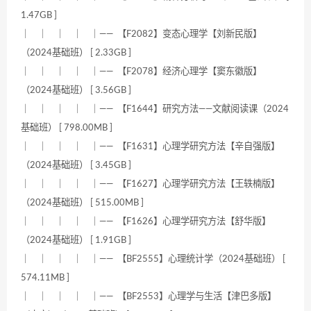
1.47GB ]
｜ ｜ ｜ ｜ ｜—— 【F2082】变态心理学【刘新民版】
（2024基础班） [ 2.33GB ]
｜ ｜ ｜ ｜ ｜—— 【F2078】经济心理学【窦东徽版】
（2024基础班） [ 3.56GB ]
｜ ｜ ｜ ｜ ｜—— 【F1644】研究方法——文献阅读课（2024
基础班） [ 798.00MB ]
｜ ｜ ｜ ｜ ｜—— 【F1631】心理学研究方法【辛自强版】
（2024基础班） [ 3.45GB ]
｜ ｜ ｜ ｜ ｜—— 【F1627】心理学研究方法【王轶楠版】
（2024基础班） [ 515.00MB ]
｜ ｜ ｜ ｜ ｜—— 【F1626】心理学研究方法【舒华版】
（2024基础班） [ 1.91GB ]
｜ ｜ ｜ ｜ ｜—— 【BF2555】心理统计学（2024基础班） [
574.11MB ]
｜ ｜ ｜ ｜ ｜—— 【BF2553】心理学与生活【津巴多版】