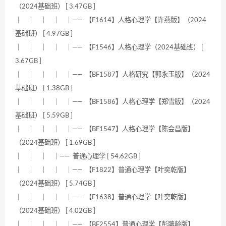
（2024基础班） [ 3.47GB ]
｜ ｜ ｜ ｜ ｜—— 【F1614】人格心理学【许燕版】（2024
基础班） [ 4.97GB ]
｜ ｜ ｜ ｜ ｜—— 【F1546】人格心理学（2024基础班） [
3.67GB ]
｜ ｜ ｜ ｜ ｜—— 【BF1587】人格研究【郭永玉版】（2024
基础班） [ 1.38GB ]
｜ ｜ ｜ ｜ ｜—— 【BF1586】人格心理学【郑雪版】（2024
基础班） [ 5.59GB ]
｜ ｜ ｜ ｜ ｜—— 【BF1547】人格心理学【陈会昌版】
（2024基础班） [ 1.69GB ]
｜ ｜ ｜ ｜—— 普通心理学 [ 54.62GB ]
｜ ｜ ｜ ｜ ｜—— 【F1822】普通心理学【叶奕乾版】
（2024基础班） [ 5.74GB ]
｜ ｜ ｜ ｜ ｜—— 【F1638】普通心理学【叶奕乾版】
（2024基础班） [ 4.02GB ]
｜ ｜ ｜ ｜ ｜—— 【BF2554】普通心理学【彭聃龄版】