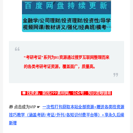
“考研考证”系列为
01
资源通过搜罗互联网整理而来
的各类考研考证资源，覆盖面广，质量高。
◉ 找资源，就找299素材网，公众号：知识君眼镜哥
🎁 点击成为VIP ☛
一次性打包获取本站全部资源+赠送各类找资源
技巧教学（涵盖考研/考证/外刊/各知识付费平台等）+享永久后续
新增