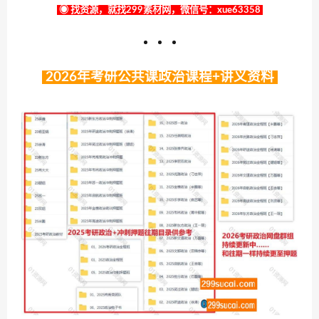
◉ 找资源，就找299素材网，微信号：xue63358
2026年考研公共课政治课程+讲义资料