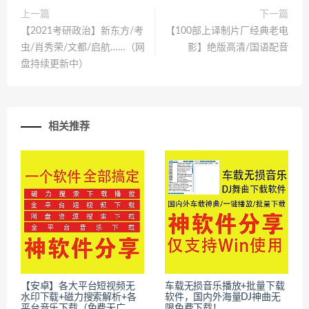
上一篇
下一篇
【2021考研政治】新东方/考
【100部上译制片厂经典老电
虫/肖秀荣/文都/启航……（网
影】绝版高清/国语配音
盘持续更新中）
相关推荐
【安卓】各大平台短视频无
车载无损音乐播放+批量下载
水印下载+磁力搜索解析+各
软件，国内外海量DJ神曲无
平台音乐下载（免费无广
限免费下载！