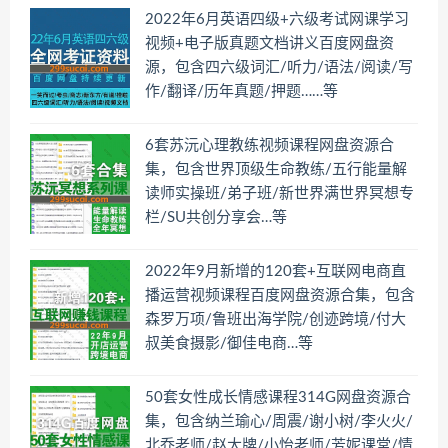
2022年6月英语四级+六级考试网课学习
视频+电子版真题文档讲义百度网盘资
源，包含四六级词汇/听力/语法/阅读/写
作/翻译/历年真题/押题……等
6套苏沅心理教练视频课程网盘资源合
集，包含世界顶级生命教练/五行能量解
读师实操班/弟子班/新世界满世界冥想专
栏/SU共创分享会…等
2022年9月新增的120套+互联网电商直
播运营视频课程百度网盘资源合集，包含
森罗万项/鲁班出海学院/创迹跨境/付大
叔美食摄影/御佳电商…等
50套女性成长情感课程314G网盘资源合
集，包含纳兰瑜心/周震/谢小树/李火火/
北乔老师/赵大牌/小怡老师/芳妮课堂/情