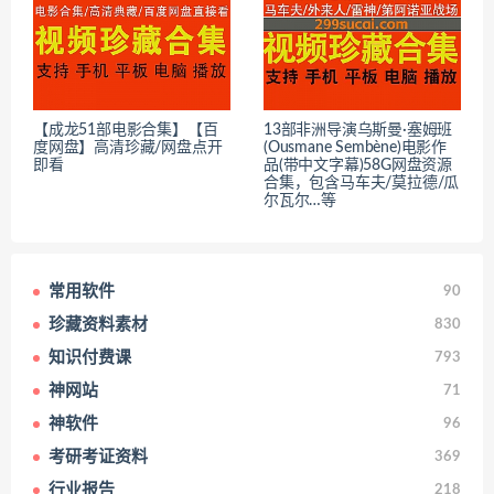
【成龙51部电影合集】【百
13部非洲导演乌斯曼·塞姆班
度网盘】高清珍藏/网盘点开
(Ousmane Sembène)电影作
即看
品(带中文字幕)58G网盘资源
合集，包含马车夫/莫拉德/瓜
尔瓦尔…等
常用软件
90
珍藏资料素材
830
知识付费课
793
神网站
71
神软件
96
考研考证资料
369
行业报告
218