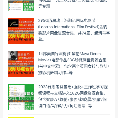
何模型/一元二次方程/二次函数/有理数…
等专题
295G历届瑞士洛迦诺国际电影节
(Locarno International Film Festival)金豹
奖影片网盘资源合集，共74届，超清带字
幕。
14部美国导演梅雅·黛伦Maya Deren
Movies电影作品33G珍藏网盘资源合集
(带中文字幕)，包含两个英国女孩与欧陆/
摄影机舞蹈习作…等
2023雅思考试基础+强化+王炸班学习视
频课程带文档讲义182G网盘资源合集，
包含梁康/赵颖伦/张强/赵晓晨/张俞/阅
读口语/写作听力/词汇语法…等