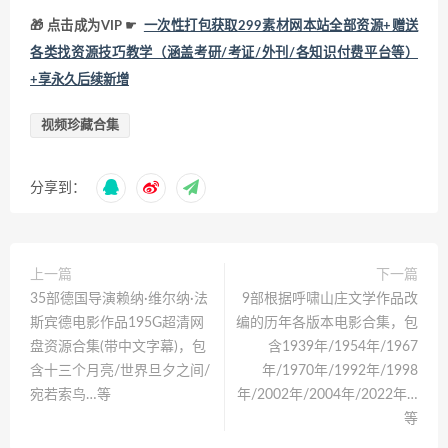
🎁 点击成为VIP ☛
一次性打包获取299素材网本站全部资源+赠送
各类找资源技巧教学（涵盖考研/考证/外刊/各知识付费平台等）
+享永久后续新增
视频珍藏合集
分享到：
上一篇
下一篇
35部德国导演赖纳·维尔纳·法
9部根据呼啸山庄文学作品改
斯宾德电影作品195G超清网
编的历年各版本电影合集，包
盘资源合集(带中文字幕)，包
含1939年/1954年/1967
含十三个月亮/世界旦夕之间/
年/1970年/1992年/1998
宛若索鸟…等
年/2002年/2004年/2022年…
等