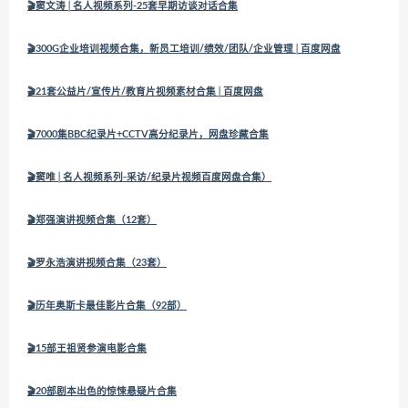
🎬窦文涛│名人视频系列-25套早期访谈对话合集
🎬300G企业培训视频合集，新员工培训/绩效/团队/企业管理│百度网盘
🎬21套公益片/宣传片/教育片视频素材合集│百度网盘
🎬7000集BBC纪录片+CCTV高分纪录片，网盘珍藏合集
🎬窦唯│名人视频系列-采访/纪录片视频百度网盘合集）
🎬郑强演讲视频合集（12套）
🎬罗永浩演讲视频合集（23套）
🎬历年奥斯卡最佳影片合集（92部）
🎬15部王祖贤参演电影合集
🎬20部剧本出色的惊悚悬疑片合集