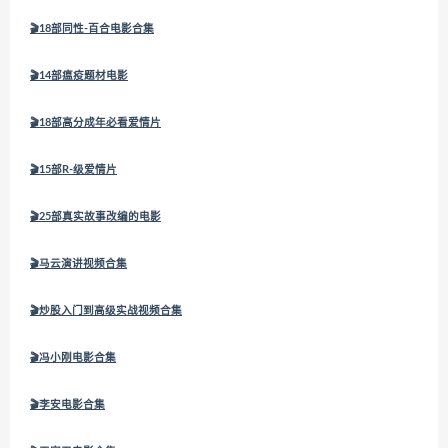
🎬18部同性-百合电影合集
🎬14部瘟疫题材电影
🎬18部高分成年必看爱情片
🎬15部R-级爱情片
🎬25部真实故事改编的电影
🎬马云演讲视频合集
🎬炒股入门到高级实战视频合集
🎬冯小刚电影合集
🎬李安电影合集