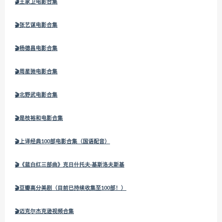
🎬王家卫电影合集
🎬张艺谋电影合集
🎬杨德昌电影合集
🎬周星驰电影合集
🎬北野武电影合集
🎬
是枝裕和电影合集
🎬
上译经典100部电影合集（国语配音）
🎬
《蓝白红三部曲》克日什托夫·基斯洛夫斯基
🎬
豆瓣高分美剧（目前已持续收集至100部！）
🎬
迈克尔杰克逊视频合集