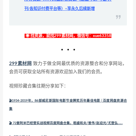
刊/各知识付费平台等）+享永久后续新增
◉ 找资源，就找299素材网，微信号：xue63358
299素材网
致力于做全网最优质的资源整合和分享网站，
会员可获取全站所有资源欢迎加入我们的会员。
视频珍藏合集往期分享如下：
🎬1934-2019年，86部威尼斯国际电影节金狮奖历年最佳电影│百度网盘资源合
集
🎬 72套阿米巴经营实战视频百度网盘合集，稻盛和夫/曾伟/赵迎光/尤登弘……