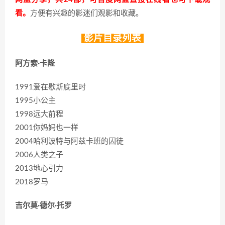
看。
方便有兴趣的影迷们观影和收藏。
影片目录列表
阿方索·卡隆
1991爱在歇斯底里时
1995小公主
1998远大前程
2001你妈妈也一样
2004哈利波特与阿兹卡班的囚徒
2006人类之子
2013地心引力
2018罗马
吉尔莫·德尔·托罗