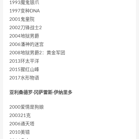
1993魔鬼银爪
1997变种DNA
2001鬼童院
2002刀锋战士2
2004地狱男爵
2006潘神的迷宫
2008地狱男爵2：黄金军团
2013环太平洋
2015猩红山峰
2017水形物语
亚利桑德罗·冈萨雷斯·伊纳里多
2000爱情是狗娘
200321克
2006通天塔
2010美错