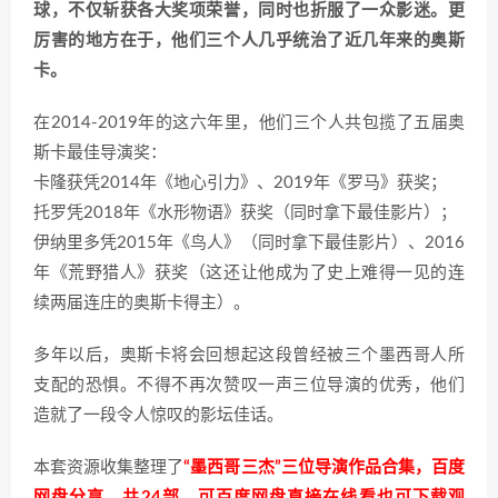
球，不仅斩获各大奖项荣誉，同时也折服了一众影迷。更
厉害的地方在于，他们三个人几乎统治了近几年来的奥斯
卡。
在2014-2019年的这六年里，他们三个人共包揽了五届奥
斯卡最佳导演奖：
卡隆获凭2014年《地心引力》、2019年《罗马》获奖；
托罗凭2018年《水形物语》获奖（同时拿下最佳影片）；
伊纳里多凭2015年《鸟人》（同时拿下最佳影片）、2016
年《荒野猎人》获奖（这还让他成为了史上难得一见的连
续两届连庄的奥斯卡得主）。
多年以后，奥斯卡将会回想起这段曾经被三个墨西哥人所
支配的恐惧。不得不再次赞叹一声三位导演的优秀，他们
造就了一段令人惊叹的影坛佳话。
本套资源收集整理了
“墨西哥三杰”三位导演作品合集，百度
网盘分享，共24部，可百度网盘直接在线看也可下载观