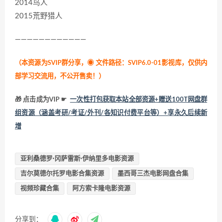
2014鸟人
2015荒野猎人
————————————
（本资源为SVIP群分享，
◉ 文件路径：SVIP6.0-01影视库，仅供内
部学习交流用，不公开售卖！
）
🎁 点击成为VIP ☛
一次性打包获取本站全部资源+赠送100T网盘群
组资源（涵盖考研/考证/外刊/各知识付费平台等）+享永久后续新
增
亚利桑德罗·冈萨雷斯·伊纳里多电影资源
吉尔莫德尔托罗电影合集资源
墨西哥三杰电影网盘合集
视频珍藏合集
阿方索卡隆电影资源
分享到：