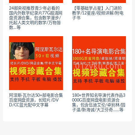
24部央视推荐青少年必看的
【零基础学占星】入门进阶
国内外数学纪录片77G超清网
教学/12星座/视频详解/附电
盘资源合集，包含数学漫步/
子书
托起人类文明的数学/万物皆
数…等
阿涅斯·瓦尔达50+部电影合集
180+世界知名导演代表作品3
百度网盘资源，长短片/DV
000G百度网盘电影资源合
D/CC蓝光配中文字幕
集，包含伍迪艾伦/卓别林/园
子温/新海诚/大卫芬奇……等