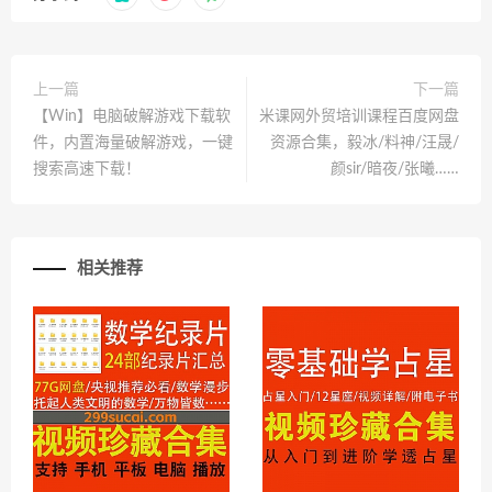
上一篇
下一篇
【Win】电脑破解游戏下载软
米课网外贸培训课程百度网盘
件，内置海量破解游戏，一键
资源合集，毅冰/料神/汪晟/
搜索高速下载！
颜sir/暗夜/张曦……
相关推荐