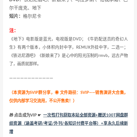
尔干庞克、地下
短片：
格尔尼卡
注：
《地下》电影版是蓝光，电视版是DVD；《牛奶配送员的奇幻人
生》有两个版本，小体积内封中字，REMUX外挂中字，二选一；
《铁达尼酒吧》《新娘来了》是心中的阳光压制的rmvb，远古产物
了，画质就那样。
————————————
（本资源为SVIP群分享，
◉ 文件路径：SVIP——销售演讲大合集，
仅供内部学习交流用，不公开售卖！
）
🎁 点击成为VIP ☛
一次性打包获取本站全部资源+赠送100T网盘群
组资源（涵盖考研/考证/外刊/各知识付费平台等）+享永久后续新
增