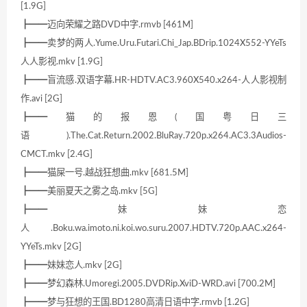
[1.9G]
┣━━迈向荣耀之路DVD中字.rmvb [461M]
┣━━卖梦的两人.Yume.Uru.Futari.Chi_Jap.BDrip.1024X552-YYeTs
人人影视.mkv [1.9G]
┣━━盲流感.双语字幕.HR-HDTV.AC3.960X540.x264-人人影视制
作.avi [2G]
┣━━猫的报恩(国粤日三
语).The.Cat.Return.2002.BluRay.720p.x264.AC3.3Audios-
CMCT.mkv [2.4G]
┣━━猫屎一号.越战狂想曲.mkv [681.5M]
┣━━美丽夏天之雾之岛.mkv [5G]
┣━━妹妹恋
人.Boku.wa.imoto.ni.koi.wo.suru.2007.HDTV.720p.AAC.x264-
YYeTs.mkv [2G]
┣━━妹妹恋人.mkv [2G]
┣━━梦幻森林.Umoregi.2005.DVDRip.XviD-WRD.avi [700.2M]
┣━━梦与狂想的王国.BD1280高清日语中字.rmvb [1.2G]