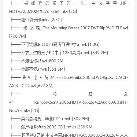
┣━━被嫌弃的松子的一生.中文字幕.HR-
HDTV.AC3.1024X576.x264.mkv [2G]
┣━━绷带俱乐部.mkv [2.7G]
┣━━殡之森.The.Mourning.Forest.2007.DVDRip.XviD-TLF.avi
[700.7M]
┣━━不可饶恕.BD1024高清日语中字.rmvb [1.3G]
┣━━不求上进的玉子BD中字1280高清.rmvb [849.2M]
┣━━不溶性侵犯.avi [800.2M]
┣━━步履不停.rmvb [351.5M]
┣━━彩虹老人院.Mezon.Do.Himiko.2005.DVDRip.XviD.AC3-
AXiNE.CD2.avi [697.3M]
┣━━彩虹女
神.Rainbow.Song.2006.HDTVRip.x264.2Audio.AC3.iNT-
NowYS.mkv [2G]
┣━━菜鸟总动员：毕业CD1.rmvb [309.9M]
┣━━藏尸楼.Rofuto.2005.CD1.rmvb [259.9M]
┣━━超奥特8兄弟.中文字幕.HR-HDTV.AC3.960X540.x264-人人