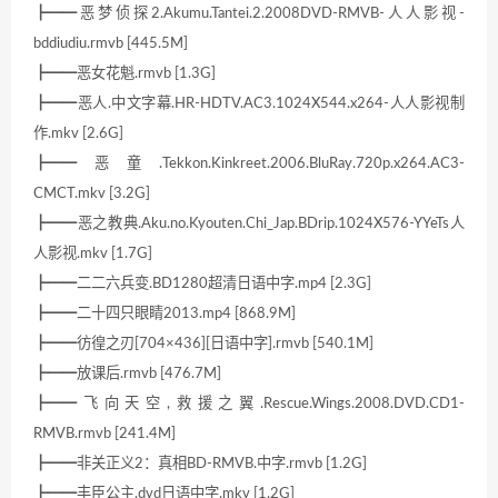
┣━━恶梦侦探2.Akumu.Tantei.2.2008DVD-RMVB-人人影视-
bddiudiu.rmvb [445.5M]
┣━━恶女花魁.rmvb [1.3G]
┣━━恶人.中文字幕.HR-HDTV.AC3.1024X544.x264-人人影视制
作.mkv [2.6G]
┣━━恶童.Tekkon.Kinkreet.2006.BluRay.720p.x264.AC3-
CMCT.mkv [3.2G]
┣━━恶之教典.Aku.no.Kyouten.Chi_Jap.BDrip.1024X576-YYeTs人
人影视.mkv [1.7G]
┣━━二二六兵变.BD1280超清日语中字.mp4 [2.3G]
┣━━二十四只眼睛2013.mp4 [868.9M]
┣━━彷徨之刃[704×436][日语中字].rmvb [540.1M]
┣━━放课后.rmvb [476.7M]
┣━━飞向天空,救援之翼.Rescue.Wings.2008.DVD.CD1-
RMVB.rmvb [241.4M]
┣━━非关正义2：真相BD-RMVB.中字.rmvb [1.2G]
┣━━丰臣公主.dvd日语中字.mkv [1.2G]