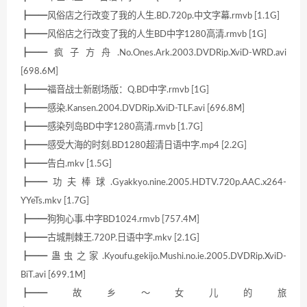
┣━━风俗店之行改变了我的人生.BD.720p.中文字幕.rmvb [1.1G]
┣━━风俗店之行改变了我的人生BD中字1280高清.rmvb [1G]
┣━━疯子方舟.No.Ones.Ark.2003.DVDRip.XviD-WRD.avi
[698.6M]
┣━━福音战士新剧场版：Q.BD中字.rmvb [1G]
┣━━感染.Kansen.2004.DVDRip.XviD-TLF.avi [696.8M]
┣━━感染列岛BD中字1280高清.rmvb [1.7G]
┣━━感受大海的时刻.BD1280超清日语中字.mp4 [2.2G]
┣━━告白.mkv [1.5G]
┣━━功夫棒球.Gyakkyo.nine.2005.HDTV.720p.AAC.x264-
YYeTs.mkv [1.7G]
┣━━狗狗心事.中字BD1024.rmvb [757.4M]
┣━━古城荆棘王.720P.日语中字.mkv [2.1G]
┣━━蛊虫之家.Kyoufu.gekijo.Mushi.no.ie.2005.DVDRip.XviD-
BiT.avi [699.1M]
┣━━故乡～女儿的旅