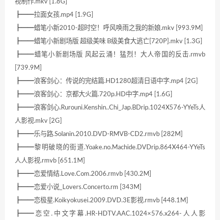
视制作.mkv [1.8G]
┣━━拉面女孩.mp4 [1.9G]
┣━━蜡笔小新2010-超时空！呼风唤雨之我的新娘.mkv [993.9M]
┣━━蜡笔小新剧场版 超级美味 B级美食大逃亡[720P].mkv [1.3G]
┣━━蜡笔小新剧场版 风起云涌！猛烈！大人帝国的反击.rmvb
[739.9M]
┣━━浪客剑心：传说的完结篇.HD1280超清日语中字.mp4 [2G]
┣━━浪客剑心：京都大火篇.720p.HD中字.mp4 [1.6G]
┣━━浪客剑心.Rurouni.Kenshin..Chi_Jap.BDrip.1024X576-YYeTs人
人影视.mkv [2G]
┣━━乐与路.Solanin.2010.DVD-RMVB-CD2.rmvb [282M]
┣━━黎明破晓的街道.Yoake.no.Machide.DVDrip.864X464-YYeTs
人人影视.rmvb [651.1M]
┣━━恋爱情结.Love.Com.2006.rmvb [430.2M]
┣━━恋爱小说_Lovers.Concerto.rm [343M]
┣━━恋极星.Koikyokusei.2009.DVD.3E影视.rmvb [448.1M]
┣━━恋空.中文字幕.HR-HDTV.AAC.1024×576.x264-人人影