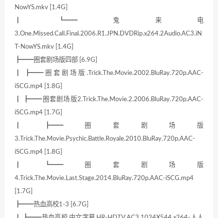
NowYS.mkv [1.4G]
┃ ┗━━鬼来电
3.One.Missed.Call.Final.2006.R1.JPN.DVDRip.x264.2Audio.AC3.iN
T-NowYS.mkv [1.4G]
┣━━圈套剧场版四部 [6.9G]
┃ ┣━━圈套剧场版.Trick.The.Movie.2002.BluRay.720p.AAC-
iSCG.mp4 [1.8G]
┃ ┣━━圈套剧场版2.Trick.The.Movie.2.2006.BluRay.720p.AAC-
iSCG.mp4 [1.7G]
┃ ┣━━圈套剧场版
3.Trick.The.Movie.Psychic.Battle.Royale.2010.BluRay.720p.AAC-
iSCG.mp4 [1.8G]
┃ ┗━━圈套剧场版
4.Trick.The.Movie.Last.Stage.2014.BluRay.720p.AAC-iSCG.mp4
[1.7G]
┣━━热血高校1-3 [6.7G]
┃ ┣━━热血高校.中文字幕.HR-HDTV.AC3.1024X544.x264-人人