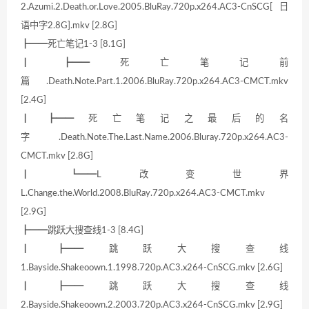
2.Azumi.2.Death.or.Love.2005.BluRay.720p.x264.AC3-CnSCG[日
语中字2.8G].mkv [2.8G]
┣━━死亡笔记1-3 [8.1G]
┃ ┣━━死亡笔记前
篇.Death.Note.Part.1.2006.BluRay.720p.x264.AC3-CMCT.mkv
[2.4G]
┃ ┣━━死亡笔记之最后的名
字.Death.Note.The.Last.Name.2006.Bluray.720p.x264.AC3-
CMCT.mkv [2.8G]
┃ ┗━━L改变世界
L.Change.the.World.2008.BluRay.720p.x264.AC3-CMCT.mkv
[2.9G]
┣━━跳跃大搜查线1-3 [8.4G]
┃ ┣━━跳跃大搜查线
1.Bayside.Shakeoown.1.1998.720p.AC3.x264-CnSCG.mkv [2.6G]
┃ ┣━━跳跃大搜查线
2.Bayside.Shakeoown.2.2003.720p.AC3.x264-CnSCG.mkv [2.9G]