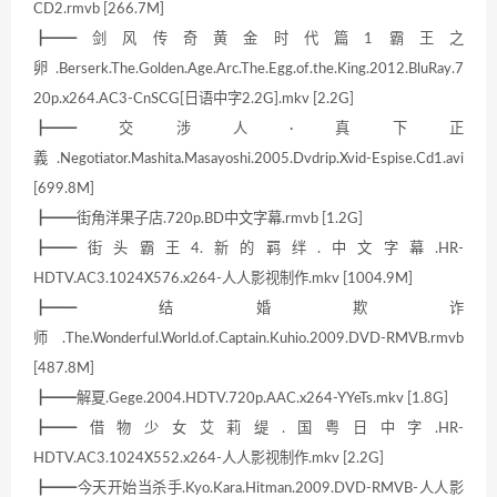
CD2.rmvb [266.7M]
┣━━剑风传奇黄金时代篇1霸王之
卵.Berserk.The.Golden.Age.Arc.The.Egg.of.the.King.2012.BluRay.7
20p.x264.AC3-CnSCG[日语中字2.2G].mkv [2.2G]
┣━━交涉人·真下正
義.Negotiator.Mashita.Masayoshi.2005.Dvdrip.Xvid-Espise.Cd1.avi
[699.8M]
┣━━街角洋果子店.720p.BD中文字幕.rmvb [1.2G]
┣━━街头霸王4.新的羁绊.中文字幕.HR-
HDTV.AC3.1024X576.x264-人人影视制作.mkv [1004.9M]
┣━━结婚欺诈
师.The.Wonderful.World.of.Captain.Kuhio.2009.DVD-RMVB.rmvb
[487.8M]
┣━━解夏.Gege.2004.HDTV.720p.AAC.x264-YYeTs.mkv [1.8G]
┣━━借物少女艾莉缇.国粤日中字.HR-
HDTV.AC3.1024X552.x264-人人影视制作.mkv [2.2G]
┣━━今天开始当杀手.Kyo.Kara.Hitman.2009.DVD-RMVB-人人影