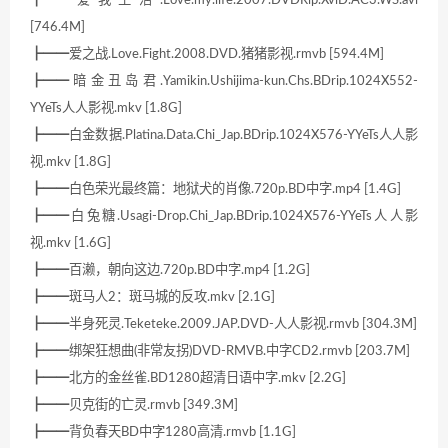
[746.4M]
┣━━爱之战.Love.Fight.2008.DVD.猪猪影视.rmvb [594.4M]
┣━━暗金丑岛君.Yamikin.Ushijima-kun.Chs.BDrip.1024X552-
YYeTs人人影视.mkv [1.8G]
┣━━白金数据.Platina.Data.Chi_Jap.BDrip.1024X576-YYeTs人人影
视.mkv [1.8G]
┣━━白色荣光最终篇：地狱犬的肖像.720p.BD中字.mp4 [1.4G]
┣━━白兔糖.Usagi-Drop.Chi_Jap.BDrip.1024X576-YYeTs人人影
视.mkv [1.6G]
┣━━百濑，朝向这边.720p.BD中字.mp4 [1.2G]
┣━━斑马人2：斑马城的反攻.mkv [2.1G]
┣━━半身死灵.Teketeke.2009.JAP.DVD-人人影视.rmvb [304.3M]
┣━━绑架狂想曲(非常友拐)DVD-RMVB.中字CD2.rmvb [203.7M]
┣━━北方的金丝雀.BD1280超清日语中字.mkv [2.2G]
┣━━贝克街的亡灵.rmvb [349.3M]
┣━━背负春天BD中字1280高清.rmvb [1.1G]