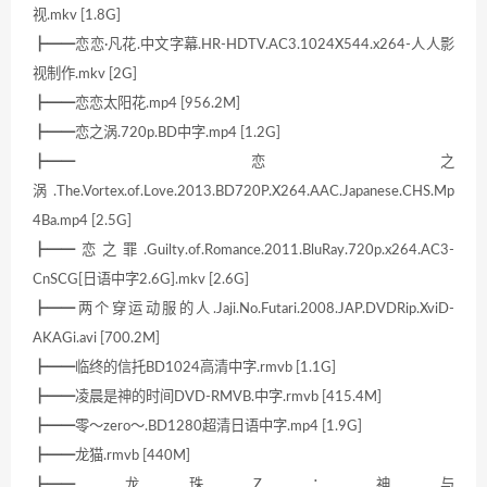
视.mkv [1.8G]
┣━━恋恋·凡花.中文字幕.HR-HDTV.AC3.1024X544.x264-人人影
视制作.mkv [2G]
┣━━恋恋太阳花.mp4 [956.2M]
┣━━恋之涡.720p.BD中字.mp4 [1.2G]
┣━━恋之
涡.The.Vortex.of.Love.2013.BD720P.X264.AAC.Japanese.CHS.Mp
4Ba.mp4 [2.5G]
┣━━恋之罪.Guilty.of.Romance.2011.BluRay.720p.x264.AC3-
CnSCG[日语中字2.6G].mkv [2.6G]
┣━━两个穿运动服的人.Jaji.No.Futari.2008.JAP.DVDRip.XviD-
AKAGi.avi [700.2M]
┣━━临终的信托BD1024高清中字.rmvb [1.1G]
┣━━凌晨是神的时间DVD-RMVB.中字.rmvb [415.4M]
┣━━零～zero～.BD1280超清日语中字.mp4 [1.9G]
┣━━龙猫.rmvb [440M]
┣━━龙珠Z：神与