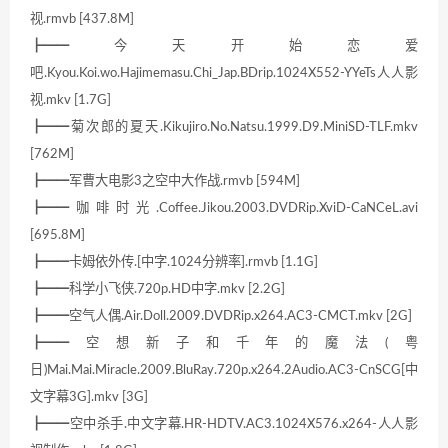
视.rmvb [437.8M]
┣━━今天开始恋爱
吧.Kyou.Koi.wo.Hajimemasu.Chi_Jap.BDrip.1024X552-YYeTs人人影
视.mkv [1.7G]
┣━━菊次郎的夏天.Kikujiro.No.Natsu.1999.D9.MiniSD-TLF.mkv
[762M]
┣━━军曹大电影3之空中大作战.rmvb [594M]
┣━━咖啡时光.Coffee.Jikou.2003.DVDRip.XviD-CaNCeL.avi
[695.8M]
┣━━卡姆依外传.[中字.1024分辨率].rmvb [1.1G]
┣━━科学小飞侠.720p.HD中字.mkv [2.2G]
┣━━空气人偶.Air.Doll.2009.DVDRip.x264.AC3-CMCT.mkv [2G]
┣━━空想新子和千年的魔法(粤
日)Mai.Mai.Miracle.2009.BluRay.720p.x264.2Audio.AC3-CnSCG[中
文字幕3G].mkv [3G]
┣━━空中杀手.中文字幕.HR-HDTV.AC3.1024X576.x264-人人影