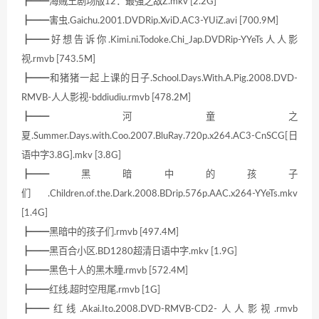
┣━━海贼王剧场版12：最强之敌Z.mkv [2.2G]
┣━━害虫.Gaichu.2001.DVDRip.XviD.AC3-YUiZ.avi [700.9M]
┣━━好想告诉你.Kimi.ni.Todoke.Chi_Jap.DVDRip-YYeTs人人影
视.rmvb [743.5M]
┣━━和猪猪一起上课的日子.School.Days.With.A.Pig.2008.DVD-
RMVB-人人影视-bddiudiu.rmvb [478.2M]
┣━━河童之
夏.Summer.Days.with.Coo.2007.BluRay.720p.x264.AC3-CnSCG[日
语中字3.8G].mkv [3.8G]
┣━━黑暗中的孩子
们.Children.of.the.Dark.2008.BDrip.576p.AAC.x264-YYeTs.mkv
[1.4G]
┣━━黑暗中的孩子们.rmvb [497.4M]
┣━━黑百合小区.BD1280超清日语中字.mkv [1.9G]
┣━━黑色十人的黑木瞳.rmvb [572.4M]
┣━━红线.超时空甩尾.rmvb [1G]
┣━━红线.Akai.Ito.2008.DVD-RMVB-CD2-人人影视.rmvb