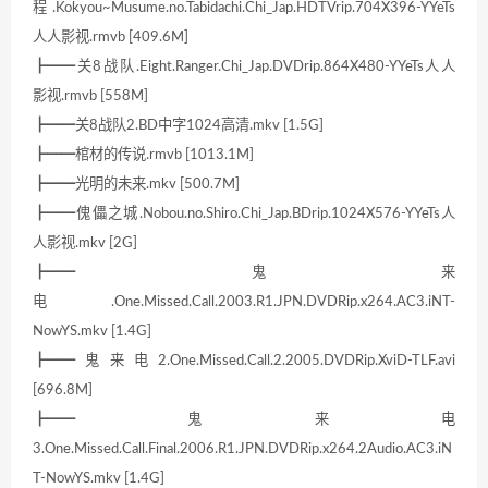
程.Kokyou~Musume.no.Tabidachi.Chi_Jap.HDTVrip.704X396-YYeTs
人人影视.rmvb [409.6M]
┣━━关8战队.Eight.Ranger.Chi_Jap.DVDrip.864X480-YYeTs人人
影视.rmvb [558M]
┣━━关8战队2.BD中字1024高清.mkv [1.5G]
┣━━棺材的传说.rmvb [1013.1M]
┣━━光明的未来.mkv [500.7M]
┣━━傀儡之城.Nobou.no.Shiro.Chi_Jap.BDrip.1024X576-YYeTs人
人影视.mkv [2G]
┣━━鬼来
电.One.Missed.Call.2003.R1.JPN.DVDRip.x264.AC3.iNT-
NowYS.mkv [1.4G]
┣━━鬼来电2.One.Missed.Call.2.2005.DVDRip.XviD-TLF.avi
[696.8M]
┣━━鬼来电
3.One.Missed.Call.Final.2006.R1.JPN.DVDRip.x264.2Audio.AC3.iN
T-NowYS.mkv [1.4G]