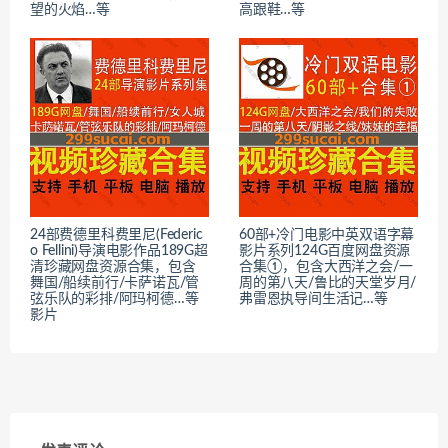
望的火焰…等
高跟鞋…等
24部费德里科费里尼(Federic
60部+冷门电影中英双语字幕
o Fellini)导演电影作品189G超
影片系列124G百度网盘资源
清珍藏网盘资源合集，包含
合集①，包含大西洋之会/一
舞国/船续前行/卡萨诺瓦/管
周的第八天/鲁比的天堂岁月/
弦乐队的彩排/阿玛柯德…等
弗雷恩执导间生活记…等
影片