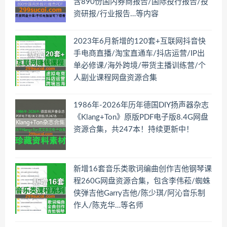
含890份国内券商报告/国际投行报告/投
资研报/行业报告…等内容
2023年6月新增的120套+互联网抖音快
手电商直播/淘宝直通车/抖店运营/IP出
单必修课/海外跨境/带货主播训练营/个
人副业课程网盘资源合集
1986年-2026年历年德国DIY扬声器杂志
《Klang+Ton》原版PDF电子版8.4G网盘
资源合集，共247本！持续更新中！
新增16套音乐类歌词编曲创作吉他钢琴课
程260G网盘资源合集，包含李伟菘/蜘蛛
侠弹吉他Garry吉他/陈少琪/阿沁音乐制
作人/陈克华…等名师