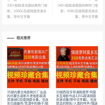
上一篇
下一篇
330+部超清法国经典热门电
340+部超清德国经典热门电
影，1000G百度网盘资源合
影，458G百度网盘资源合
集，带中文字幕
集，带中文字幕
相关推荐
35部内蒙古电影制片厂出品
33部西班牙导演佩德罗·阿莫
的内蒙古语影片老电影超清
多瓦电影作品121G超清网盘
资源68G百度网盘合集，包含
资源合集(带中文字幕)，包含
东归英雄传/荒漠中的狮子/欲
禁忌的预告/人类的呼声/情迷