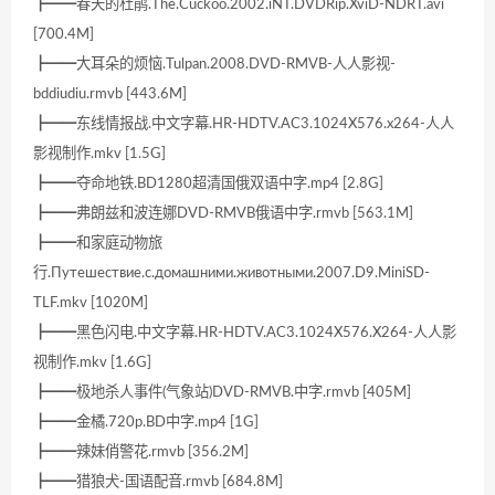
┣━━春天的杜鹃.The.Cuckoo.2002.iNT.DVDRip.XviD-NDRT.avi
[700.4M]
┣━━大耳朵的烦恼.Tulpan.2008.DVD-RMVB-人人影视-
bddiudiu.rmvb [443.6M]
┣━━东线情报战.中文字幕.HR-HDTV.AC3.1024X576.x264-人人
影视制作.mkv [1.5G]
┣━━夺命地铁.BD1280超清国俄双语中字.mp4 [2.8G]
┣━━弗朗兹和波连娜DVD-RMVB俄语中字.rmvb [563.1M]
┣━━和家庭动物旅
行.Путешествие.с.домашними.животными.2007.D9.MiniSD-
TLF.mkv [1020M]
┣━━黑色闪电.中文字幕.HR-HDTV.AC3.1024X576.X264-人人影
视制作.mkv [1.6G]
┣━━极地杀人事件(气象站)DVD-RMVB.中字.rmvb [405M]
┣━━金橘.720p.BD中字.mp4 [1G]
┣━━辣妹俏警花.rmvb [356.2M]
┣━━猎狼犬-国语配音.rmvb [684.8M]