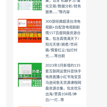
集，包含“机器学习/量
化交易/数据分析/财务
报表……“等内容
300部经典超清台湾电
视剧+台配音电视剧剧
情15T百度网盘资源合
集，包含真情满天下/
阳光天使/婉君/世间
路/情爱红尘/灿烂时
光……等台剧
2023年3月新增的135
套互联网运营抖音快手
电商直播小红书淘宝亚
马逊闲鱼无货源课程网
盘资源合集，包含优乐
出海/贾真108将/绅
白/一灯…等