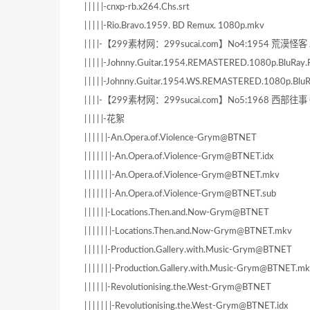
| | | | |-cnxp-rb.x264.Chs.srt
| | | | |-Rio.Bravo.1959. BD Remux. 1080p.mkv
| | | |-【299素材网：299sucai.com】No4:1954 荒漠怪
| | | | |-Johnny.Guitar.1954.REMASTERED.1080p.Blu
| | | | |-Johnny.Guitar.1954.WS.REMASTERED.1080p.Blu
| | | |-【299素材网：299sucai.com】No5:1968 西部往
| | | | |-花絮
| | | | | |-An.Opera.of.Violence-Grym@BTNET
| | | | | | |-An.Opera.of.Violence-Grym@BTNET.idx
| | | | | | |-An.Opera.of.Violence-Grym@BTNET.mkv
| | | | | | |-An.Opera.of.Violence-Grym@BTNET.sub
| | | | | |-Locations.Then.and.Now-Grym@BTNET
| | | | | | |-Locations.Then.and.Now-Grym@BTNET.mkv
| | | | | |-Production.Gallery.with.Music-Grym@BTNET
| | | | | | |-Production.Gallery.with.Music-Grym@BTNET.m
| | | | | |-Revolutionising.the.West-Grym@BTNET
| | | | | | |-Revolutionising.the.West-Grym@BTNET.idx