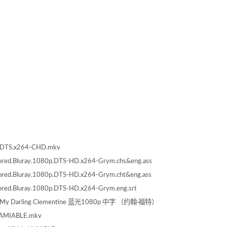
80p.DTS.x264-CHD.mkv
stored.Bluray.1080p.DTS-HD.x264-Grym.chs&eng.ass
stored.Bluray.1080p.DTS-HD.x264-Grym.cht&eng.ass
stored.Bluray.1080p.DTS-HD.x264-Grym.eng.srt
 My Darling Clementine 蓝光1080p 中字 （约翰·福特）
64-AMIABLE.mkv