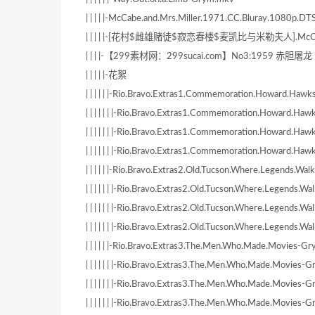
| | | | |-McCabe.and.Mrs.Miller.1971.CC.Bluray.1080p
| | | | |-[花村$雌雄赌徒$寂恋春楼$麦凯比与米勒夫人].McCabe.And
| | | |-【299素材网：299sucai.com】No3:1959 赤
| | | | |-花絮
| | | | | |-Rio.Bravo.Extras1.Commemoration.Howard.Haw
| | | | | | |-Rio.Bravo.Extras1.Commemoration.Howard.Haw
| | | | | | |-Rio.Bravo.Extras1.Commemoration.Howard.H
| | | | | | |-Rio.Bravo.Extras1.Commemoration.Howard.Ha
| | | | | |-Rio.Bravo.Extras2.Old.Tucson.Where.Legends.W
| | | | | | |-Rio.Bravo.Extras2.Old.Tucson.Where.Legends.W
| | | | | | |-Rio.Bravo.Extras2.Old.Tucson.Where.Legends
| | | | | | |-Rio.Bravo.Extras2.Old.Tucson.Where.Legends.
| | | | | |-Rio.Bravo.Extras3.The.Men.Who.Made.Movies-G
| | | | | | |-Rio.Bravo.Extras3.The.Men.Who.Made.Movies-G
| | | | | | |-Rio.Bravo.Extras3.The.Men.Who.Made.Movies
| | | | | | |-Rio.Bravo.Extras3.The.Men.Who.Made.Movies-