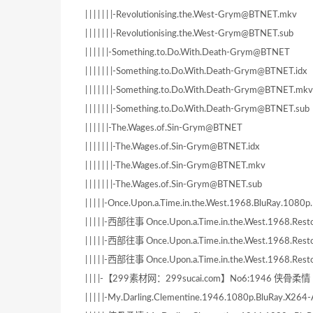
| | | | | | |-Revolutionising.the.West-Grym@BTNET.mkv
| | | | | | |-Revolutionising.the.West-Grym@BTNET.sub
| | | | | |-Something.to.Do.With.Death-Grym@BTNET
| | | | | | |-Something.to.Do.With.Death-Grym@BTNET.idx
| | | | | | |-Something.to.Do.With.Death-Grym@BTNET.mkv
| | | | | | |-Something.to.Do.With.Death-Grym@BTNET.sub
| | | | | |-The.Wages.of.Sin-Grym@BTNET
| | | | | | |-The.Wages.of.Sin-Grym@BTNET.idx
| | | | | | |-The.Wages.of.Sin-Grym@BTNET.mkv
| | | | | | |-The.Wages.of.Sin-Grym@BTNET.sub
| | | | |-Once.Upon.a.Time.in.the.West.1968.BluRay.10
| | | | |-西部往事 Once.Upon.a.Time.in.the.West.1968.Re
| | | | |-西部往事 Once.Upon.a.Time.in.the.West.1968.Re
| | | | |-西部往事 Once.Upon.a.Time.in.the.West.1968.Re
| | | |-【299素材网：299sucai.com】No6:1946 侠骨柔情
| | | | |-My.Darling.Clementine.1946.1080p.BluRay.X2