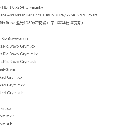
.DTS-HD-1.0.x264-Grym.mkv
.Mrs.Miller.1971.1080p.BluRay.x264-SiNNERS.srt
胆屠龙 Rio Bravo 蓝光1080p带花絮 中字（霍华德·霍克斯）
ks.Rio.Bravo-Grym
ks.Rio.Bravo-Grym.idx
awks.Rio.Bravo-Grym.mkv
wks.Rio.Bravo-Grym.sub
alked-Grym
alked-Grym.idx
.Walked-Grym.mkv
Walked-Grym.sub
rym
rym.idx
-Grym.mkv
Grym.sub