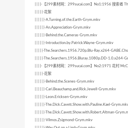
| | | |-【299素材网：299sucai.com】No1:1956 搜索
| | | | |-花絮
| | | | | |-A.Turning.of.the.Earth-Grym.mkv
| | | | | |-An.Appreciation-Grym.mkv
| | | | | |-Behind.the.Cameras-Grym.mkv
| | | | | |-Introduction.by.Patrick.Wayne-Grym.mkv
| | | | |-The.Searchers.1956.720p.Blu-Ray.x264-GABE.Ch
| | | | |-The.Searchers.1956.Bluray.1080p.DD-1.0.x264-
| | | |-【299素材网：299sucai.com】No2:1971 花村 
| | | | |-花絮
| | | | | |-Behind.the.Scenes-Grym.mkv
| | | | | |-Cari.Beauchamp.and.Rick.Jewell-Grym.mkv
| | | | | |-Leon.Ericksen-Grym.mkv
| | | | | |-The.Dick.Cavett.Show.with.Pauline.Kael-Grym.mk
| | | | | |-The.Dick.Cavett.Show.with.Robert.Altman-Grym.
| | | | | |-Vilmos.Zsigmond-Grym.mkv
| | | | | |-Way.Out.on.a.Limb-Grym.mkv