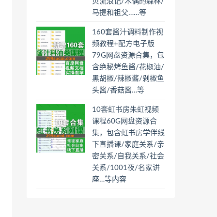
贝流浪记/木偶的森林/
马提和祖父……等
160套酱汁调料制作视
频教程+配方电子版
79G网盘资源合集，包
含绝秘烤鱼酱/花椒油/
黑胡椒/辣椒酱/剁椒鱼
头酱/香菇酱…等
10套虹书房朱虹视频
课程60G网盘资源合
集，包含虹书房学伴线
下直播课/家庭关系/亲
密关系/自我关系/社会
关系/1001夜/名家讲
座…等内容