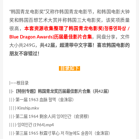
“韩国青龙电影奖”又称作韩国青龙电影节，和韩国电影大钟
奖和韩国百想艺术大赏并称韩国三大电影奖，该奖项质量
很高，
本套资源收集整理了韩国青龙电影奖(청룡영화상 /
Blue Dragon Awards)历届最佳影片合集
，网盘分享，文件
大小共249G，
共42届，超清带中文字幕！喜欢韩国电影的
朋友不容错过！
目录如下
|——根目录
| |-【特别专题】韩国青龙奖历届最佳影片合集（共42届）
| | |-第一届 1963 血脉 혈맥（金洙容）
| | | |-Kinship.mkv
| | |-第二届 1964 剩余人间 잉여인간（俞贤穆）
| | | |-잉여인간 (1964).mp4
| | |-第三届 1965 秋霜寸草心 저 하늘에도 슬픔이（金洙容）