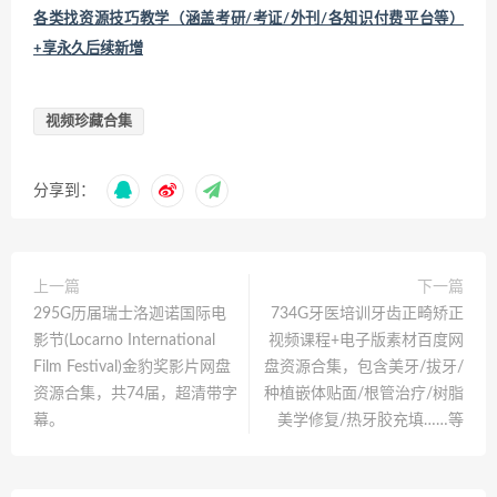
各类找资源技巧教学（涵盖考研/考证/外刊/各知识付费平台等）
+享永久后续新增
视频珍藏合集
分享到：
上一篇
下一篇
295G历届瑞士洛迦诺国际电
734G牙医培训牙齿正畸矫正
影节(Locarno International
视频课程+电子版素材百度网
Film Festival)金豹奖影片网盘
盘资源合集，包含美牙/拔牙/
资源合集，共74届，超清带字
种植嵌体贴面/根管治疗/树脂
幕。
美学修复/热牙胶充填……等