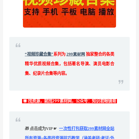
“视频珍藏合集”
系列为
299素材网
独家整合的各类
精华优质视频合集，包括著名导演、演员电影合
集、纪录片合集等内容。
◉ 找资源，就找299素材网，公众号：知识君眼镜哥
🎁 点击成为VIP ☛
一次性打包获取299素材网全站
所有资源+各类找资源技巧教学（涵盖考研/考证/外