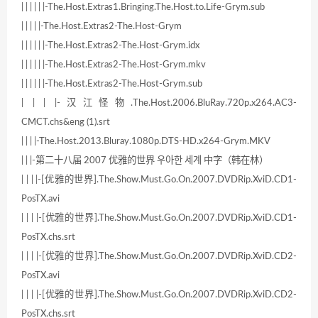
| | | | | |-The.Host.Extras1.Bringing.The.Host.to.Life-Grym.sub
| | | | |-The.Host.Extras2-The.Host-Grym
| | | | | |-The.Host.Extras2-The.Host-Grym.idx
| | | | | |-The.Host.Extras2-The.Host-Grym.mkv
| | | | | |-The.Host.Extras2-The.Host-Grym.sub
| | | |-汉江怪物.The.Host.2006.BluRay.720p.x264.AC3-
CMCT.chs&eng (1).srt
| | | |-The.Host.2013.Bluray.1080p.DTS-HD.x264-Grym.MKV
| | |-第二十八届 2007 优雅的世界 우아한 세계 中字（韩在林）
| | | |-[优雅的世界].The.Show.Must.Go.On.2007.DVDRip.XviD.CD1-
PosTX.avi
| | | |-[优雅的世界].The.Show.Must.Go.On.2007.DVDRip.XviD.CD1-
PosTX.chs.srt
| | | |-[优雅的世界].The.Show.Must.Go.On.2007.DVDRip.XviD.CD2-
PosTX.avi
| | | |-[优雅的世界].The.Show.Must.Go.On.2007.DVDRip.XviD.CD2-
PosTX.chs.srt