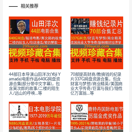
相关推荐
44部日本导演山田洋次(Yôji Y
70部提高财商/教搞钱的纪录
amada)电影作品640G网盘资
片337G网盘资源合集，包含
源合集(部分带中文字幕)，包
财富与梦想/商业精英/美国商
含寅次郎的故事/二楼的陌生
业大亨传奇/巨富与我们/隐性
人/远山的呼唤…等
亿万富翁…等