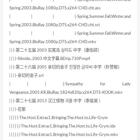
Spring.2003.BluRay.1080p.DTS.x264-CHD.cht.ass
| | | |-Spring.Summer.Fall.Winter.and
Spring.2003.BluRay.1080p.DTS.x264-CHD.cht.srt
| | | |-Spring.Summer.Fall.Winter.and
Spring.2003.BluRay.1080p.DTS.x264-CHD.mkv
| | |-第二十五届 2003 实尾岛 실미도 中字（康佑硕）
| | | |-Silmido..2003.中文字幕.BDrip.720P.mp4
| | |-第二十六届 2005 亲切的金子 친절한 금자씨 中字（朴赞郁）
| | | |-亲切的金子.srt
| | | |-Sympathy for Lady
Vengeance.2005.KR.BluRay.1824x820p.x264.DTS-KOOK.mkv
| | |-第二十七届 2013 汉江怪物 괴물 中字（奉俊昊 ）
| | | |-花絮
| | | | |-The.Host.Extras1.Bringing.The.Host.to.Life-Grym
| | | | | |-The.Host.Extras1.Bringing.The.Host.to.Life-Grym.idx
| | | | | |-The.Host.Extras1.Bringing.The.Host.to.Life-Grym.mkv