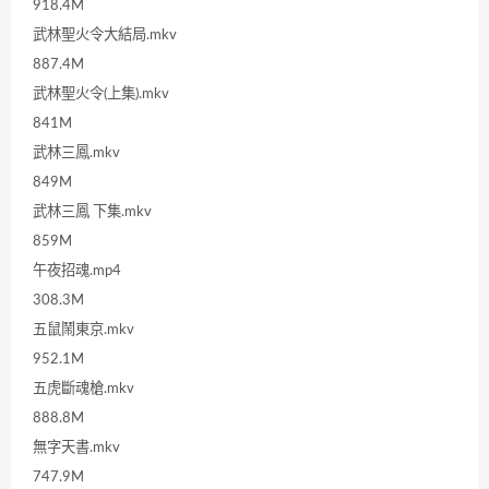
918.4M
武林聖火令大結局.mkv
887.4M
武林聖火令(上集).mkv
841M
武林三鳳.mkv
849M
武林三鳳 下集.mkv
859M
午夜招魂.mp4
308.3M
五鼠鬧東京.mkv
952.1M
五虎斷魂槍.mkv
888.8M
無字天書.mkv
747.9M