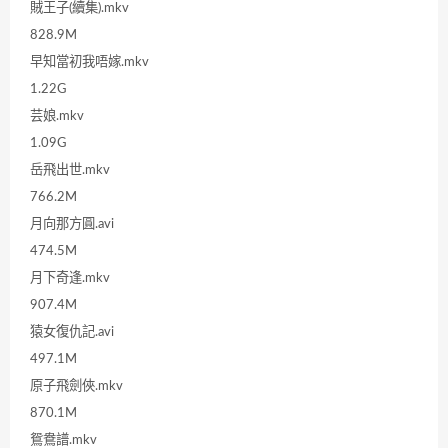
賊王子(續集).mkv
828.9M
早知當初我唔嫁.mkv
1.22G
芸娘.mkv
1.09G
岳飛出世.mkv
766.2M
月向那方圓.avi
474.5M
月下奇逢.mkv
907.4M
猿女復仇記.avi
497.1M
原子飛劍俠.mkv
870.1M
鴛鴦譜.mkv