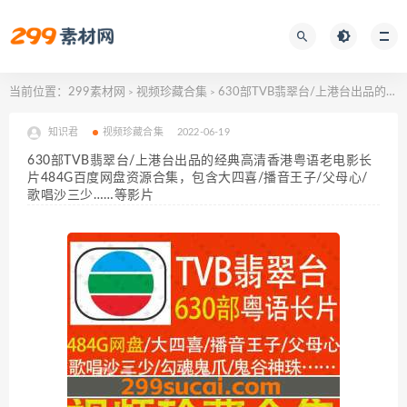
当前位置：
299素材网
视频珍藏合集
630部TVB翡翠台/上港台出品的经典高清香港粤语老电影长片484G百度网盘资源合集，包含大四喜/播音王子/父母心/歌唱沙三少……等影片
>
>
知识君
视频珍藏合集
2022-06-19
630部TVB翡翠台/上港台出品的经典高清香港粤语老电影长
片484G百度网盘资源合集，包含大四喜/播音王子/父母心/
歌唱沙三少……等影片