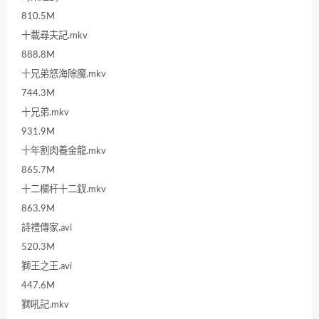
810.5M
十載尋夫記.mkv
888.8M
十兄弟怒海除魔.mkv
744.3M
十兄弟.mkv
931.9M
十年割肉養金龍.mkv
865.7M
十二欄杆十二釵.mkv
863.9M
詩禮傳家.avi
520.3M
獅王之王.avi
447.6M
獅吼記.mkv