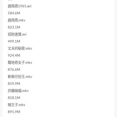
趙飛燕1965.avi
584.6M
趙飛燕.mkv
823.1M
招財進寶.avi
499.1M
丈夫的秘密.mkv
924.4M
戰地奇女子.mkv
876.6M
斬柴仔封王.mkv
859.9M
詐癲納福.mkv
818.1M
賊王子.mkv
895.9M