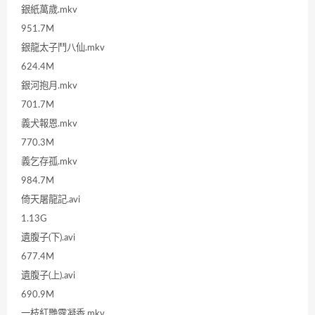
銀紙萬歲.mkv
951.7M
銀龍太子鬥八仙.mkv
624.4M
銀河抱月.mkv
701.7M
義犬報恩.mkv
770.3M
義乞存孤.mkv
984.7M
倚天屠龍記.avi
1.13G
遺腹子(下).avi
677.4M
遺腹子(上).avi
690.9M
一枝紅艷露凝香.mkv