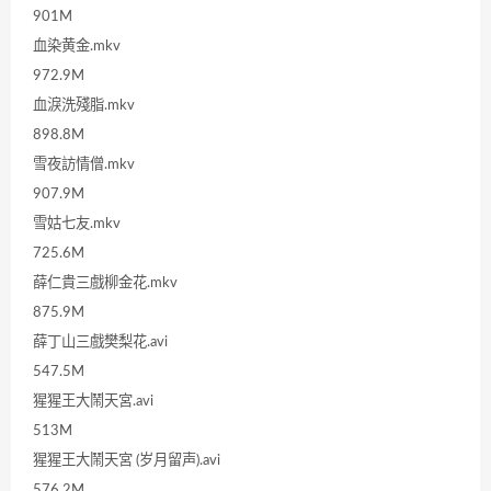
901M
血染黄金.mkv
972.9M
血淚洗殘脂.mkv
898.8M
雪夜訪情僧.mkv
907.9M
雪姑七友.mkv
725.6M
薛仁貴三戲柳金花.mkv
875.9M
薛丁山三戲樊梨花.avi
547.5M
猩猩王大鬧天宮.avi
513M
猩猩王大鬧天宮 (岁月留声).avi
576.2M