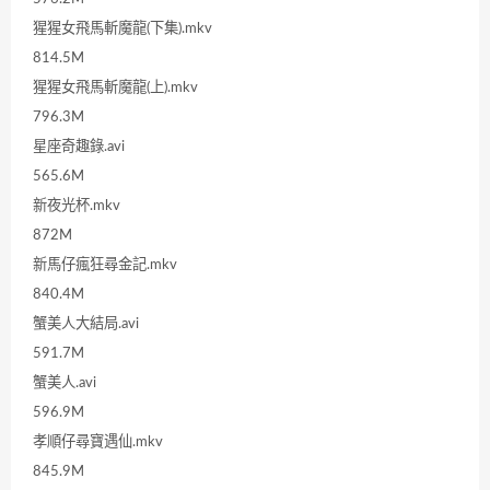
猩猩女飛馬斬魔龍(下集).mkv
814.5M
猩猩女飛馬斬魔龍(上).mkv
796.3M
星座奇趣錄.avi
565.6M
新夜光杯.mkv
872M
新馬仔瘋狂尋金記.mkv
840.4M
蟹美人大結局.avi
591.7M
蟹美人.avi
596.9M
孝順仔尋寶遇仙.mkv
845.9M