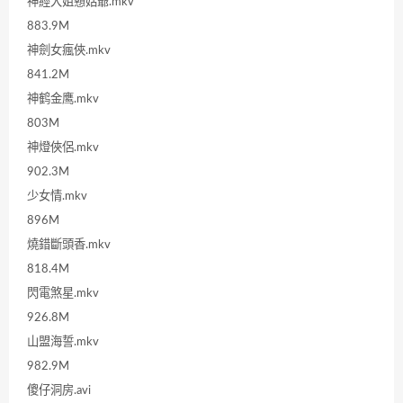
神經大姐戇姑爺.mkv
883.9M
神劍女瘋俠.mkv
841.2M
神鹤金鹰.mkv
803M
神燈俠侶.mkv
902.3M
少女情.mkv
896M
燒錯斷頭香.mkv
818.4M
閃電煞星.mkv
926.8M
山盟海誓.mkv
982.9M
傻仔洞房.avi