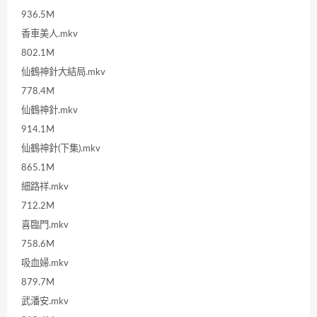
936.5M
香車美人.mkv
802.1M
仙鶴神針大結局.mkv
778.4M
仙鶴神針.mkv
914.1M
仙鶴神針(下集).mkv
865.1M
細路祥.mkv
712.2M
喜臨門.mkv
758.6M
吸血婦.mkv
879.7M
武潘安.mkv