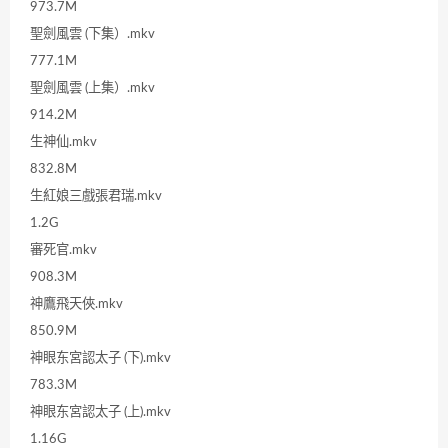
973.7M
聖劍風雲 (下集）.mkv
777.1M
聖劍風雲 (上集）.mkv
914.2M
生神仙.mkv
832.8M
生紅娘三戲張君瑞.mkv
1.2G
審死官.mkv
908.3M
神鷹飛天俠.mkv
850.9M
神眼东宮認太子 (下).mkv
783.3M
神眼东宮認太子 (上).mkv
1.16G