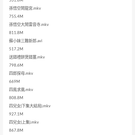
531.6M
孫悟空鬧龍宮.mkv
755.4M
孫悟空大鬧雷音寺.mkv
811.8M
蘇小妹三難新郎.avi
517.2M
送錯禮餅煲錯薑.mkv
798.6M
四郎探母.mkv
669M
四鳯求凰.mkv
808.8M
四兒女(下集大結局).mkv
927.1M
四兒女(上集).mkv
867.8M