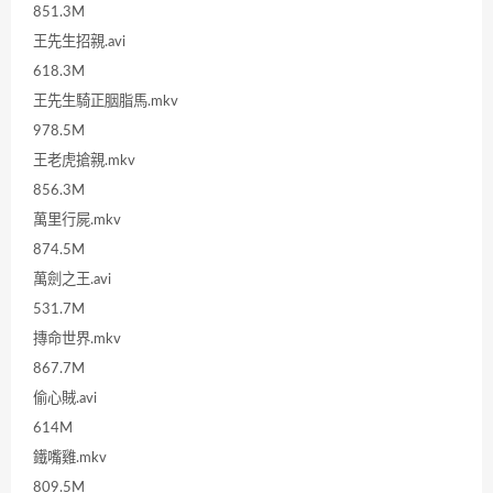
851.3M
王先生招親.avi
618.3M
王先生騎正胭脂馬.mkv
978.5M
王老虎搶親.mkv
856.3M
萬里行屍.mkv
874.5M
萬劍之王.avi
531.7M
摶命世界.mkv
867.7M
偷心賊.avi
614M
鐵嘴雞.mkv
809.5M