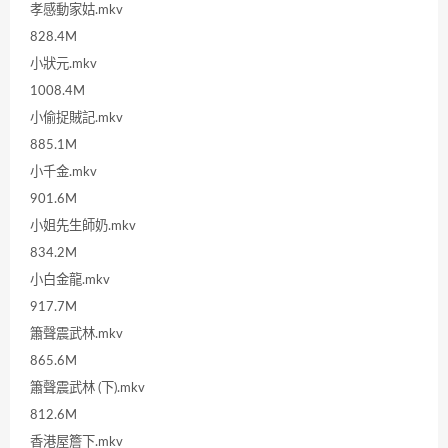
孝感動家姑.mkv
828.4M
小狀元.mkv
1008.4M
小偷捉賊記.mkv
885.1M
小千金.mkv
901.6M
小姐先生師奶.mkv
834.2M
小白金龍.mkv
917.7M
簫聲震武林.mkv
865.6M
簫聲震武林 (下).mkv
812.6M
香港屋簷下.mkv