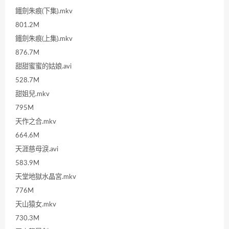
鐵劍朱痕(下集).mkv
801.2M
鐵劍朱痕(上集).mkv
876.7M
甜甜蜜蜜的姑娘.avi
528.7M
甜姐兒.mkv
795M
天作之合.mkv
664.6M
天涯慈母淚.avi
583.9M
天堂地獄水晶宮.mkv
776M
天山猿女.mkv
730.3M