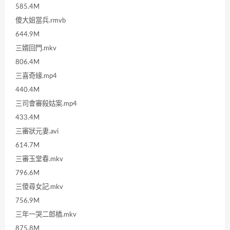
585.4M
傻大姐當兵.rmvb
644.9M
三婿回門.mkv
806.4M
三喜奇緣.mp4
440.4M
三司會審殺姑案.mp4
433.4M
三審狀元妻.avi
614.7M
三審玉堂春.mkv
796.6M
三傻尋女記.mkv
756.9M
三年一哭二郎橋.mkv
875.8M