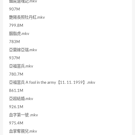
豔屍還魂記.mkv
907M
艷陽長照牡丹紅.mkv
799.8M
胭脂虎.mkv
783M
亞蘭嫁亞瑞.mkv
937M
亞福當兵.mkv
780.7M
亞福當兵 A fool in the army【11. 11. 1959】.mkv
861.1M
亞超結婚.mkv
926.1M
血字第一號 .mkv
975.4M
血掌奪親兒.mkv