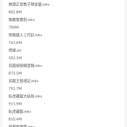
無頭正宮教子鬧金鑾.mkv
882.8M
無敵鴛鴦劍.mkv
780M
唔做媒人三代好.mkv
763.6M
唔嫁.avi
583.1M
烏龍偵探糊塗賊.mkv
873.5M
烏龍王發達記.mkv
792.7M
臥虎藏龍大結局.mkv
911.9M
臥虎藏龍.mkv
850.4M
我愛紫羅蘭.mkv