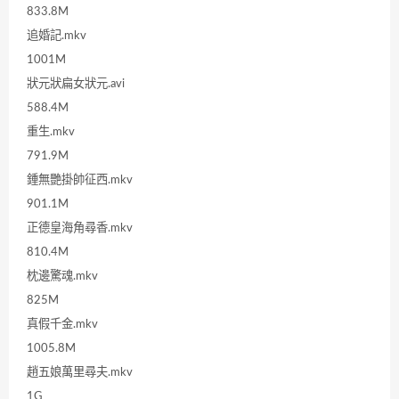
833.8M
追婚記.mkv
1001M
狀元狀扁女狀元.avi
588.4M
重生.mkv
791.9M
鍾無艷掛帥征西.mkv
901.1M
正德皇海角尋香.mkv
810.4M
枕邊驚魂.mkv
825M
真假千金.mkv
1005.8M
趙五娘萬里尋夫.mkv
1G