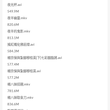
夜光杯.avi
549.9M
夜半幽靈.mkv
820.6M
夜半的鬼影.mkv
813.1M
搖紅燭化佛前燈.avi
584.3M
楊宗保與紮腳穆桂英[下]七彩胭脂將.avi
577.4M
楊宗保與紮腳穆桂英.avi
577.2M
楊八妹招親.mkv
781.6M
楊八妹取金刀.mkv
836.6M