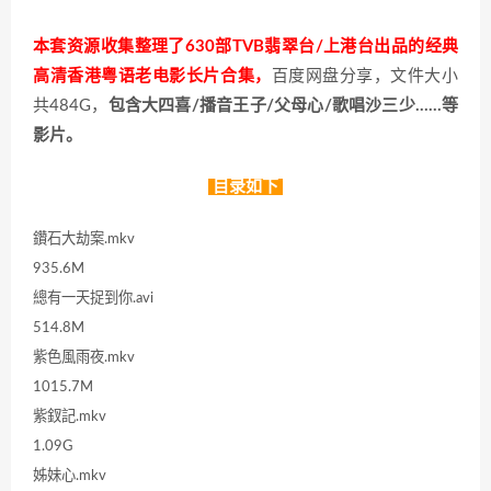
本套资源收集整理了630部TVB翡翠台/上港台出品的经典
高清香港粤语老电影长片合集，
百度网盘分享，文件大小
共484G，
包含大四喜/播音王子/父母心/歌唱沙三少……等
影片。
目录如下
鑽石大劫案.mkv
935.6M
總有一天捉到你.avi
514.8M
紫色風雨夜.mkv
1015.7M
紫釵記.mkv
1.09G
姊妹心.mkv