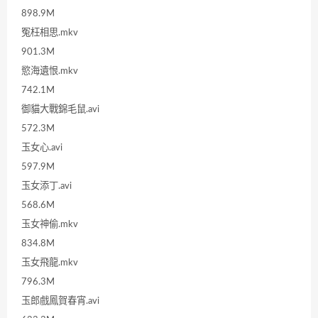
898.9M
冤枉相思.mkv
901.3M
慾海遺恨.mkv
742.1M
御貓大戰錦毛鼠.avi
572.3M
玉女心.avi
597.9M
玉女添丁.avi
568.6M
玉女神偷.mkv
834.8M
玉女飛龍.mkv
796.3M
玉郎戲鳳賀春宵.avi