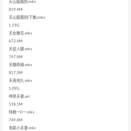
天山龍鳳劍.mkv
819.4M
天山龍鳳劍(下集).mkv
1.19G
天女散花.mkv
672.4M
天從人願.mkv
747.4M
天賜奇緣.mkv
817.3M
天長地久.mkv
1.09G
啼笑夫妻.avi
518.1M
特務一0一.mkv
749.4M
淘氣小夫妻.mkv