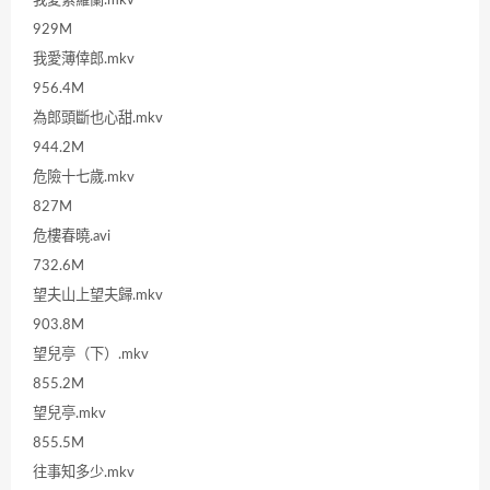
929M
我愛薄倖郎.mkv
956.4M
為郎頭斷也心甜.mkv
944.2M
危險十七歲.mkv
827M
危樓春曉.avi
732.6M
望夫山上望夫歸.mkv
903.8M
望兒亭（下）.mkv
855.2M
望兒亭.mkv
855.5M
往事知多少.mkv