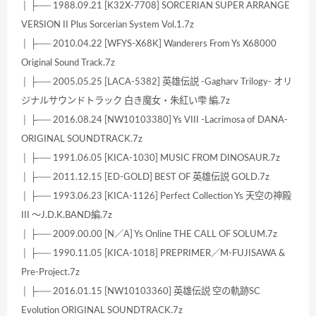
│ ├── 1988.09.21 [K32X-7708] SORCERIAN SUPER ARRANGE
VERSION II Plus Sorcerian System Vol.1.7z
│ ├── 2010.04.22 [WFYS-X68K] Wanderers From Ys X68000
Original Sound Track.7z
│ ├── 2005.05.25 [LACA-5382] 英雄伝説 -Gagharv Trilogy- オリ
ジナルサウンドトラック 白き魔女・朱紅い雫 編.7z
│ ├── 2016.08.24 [NW10103380] Ys VIII -Lacrimosa of DANA-
ORIGINAL SOUNDTRACK.7z
│ ├── 1991.06.05 [KICA-1030] MUSIC FROM DINOSAUR.7z
│ ├── 2011.12.15 [ED-GOLD] BEST OF 英雄伝説 GOLD.7z
│ ├── 1993.06.23 [KICA-1126] Perfect Collection Ys 天空の神殿
III ～J.D.K.BAND編.7z
│ ├── 2009.00.00 [N／A] Ys Online THE CALL OF SOLUM.7z
│ ├── 1990.11.05 [KICA-1018] PREPRIMER／M-FUJISAWA &
Pre-Project.7z
│ ├── 2016.01.15 [NW10103360] 英雄伝説 空の軌跡SC
Evolution ORIGINAL SOUNDTRACK.7z