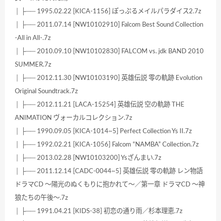
│ ├── 1995.02.22 [KICA-1156] ぽっぷるメイルパラダイス2.7z
│ ├── 2011.07.14 [NW10102910] Falcom Best Sound Collection
-All in All-.7z
│ ├── 2010.09.10 [NW10102830] FALCOM vs. jdk BAND 2010
SUMMER.7z
│ ├── 2012.11.30 [NW10103190] 英雄伝説 零の軌跡 Evolution
Original Soundtrack.7z
│ ├── 2012.11.21 [LACA-15254] 英雄伝説 空の軌跡 THE
ANIMATION ヴォーカルコレクション.7z
│ ├── 1990.09.05 [KICA-1014~5] Perfect Collection Ys II.7z
│ ├── 1992.02.21 [KICA-1056] Falcom “NAMBA” Collection.7z
│ ├── 2013.02.28 [NW10103200] Ysざんまい.7z
│ ├── 2011.12.14 [CADC-0044~5] 英雄伝説 零の軌跡 レン物語
ドラマCD ～陽光のぬくもりに抱かれて～／第一章 ドラマCD ～神
狼たちの午後～.7z
│ ├── 1991.04.21 [KIDS-38] 初恋の通り雨／杉本理恵.7z