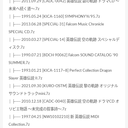
│ ├── 2011.09.29 [CADC-0042] 英雄伝説 碧の軌跡 ドラマCD ～
未来へ続く道～.7z
│ ├── 1995.05.24 [KICA-1160] SYMPHONY Ys’95.7z
│ ├── 2013.06.28 [SPECIAL-31] Falcom Music Chronicle
SPECIAL CD.7z
│ ├── 2010.03.27 [SPECIAL-14] 英雄伝説 空の軌跡 スペシャルデ
ィスク.7z
│ ├── 1990.07.21 [8DCH 90062] Falcom SOUND CATALOG ’90
SUMMER.7z
│ ├── 1993.01.21 [KICA-1117~8] Perfect Collection Dragon
Slayer 英雄伝説 II.7z
│ ├── 2021.09.30 [KURO-OSTM] 英雄伝説 黎の軌跡 オリジナル
サウンドトラックmini.7z
│ ├── 2010.12.18 [CADC-0040] 英雄伝説 空の軌跡 ドラマCD オ
リビエ物語 ～未完成の叙事詩～.7z
│ ├── 1997.04.25 [NW10102210] 新 英雄伝説 MIDI
Collection.7z