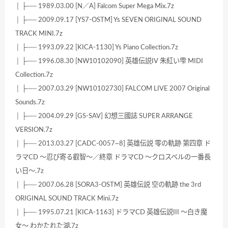
│ ├── 1989.03.00 [N／A] Falcom Super Mega Mix.7z
│ ├── 2009.09.17 [YS7-OSTM] Ys SEVEN ORIGINAL SOUND
TRACK MINI.7z
│ ├── 1993.09.22 [KICA-1130] Ys Piano Collection.7z
│ ├── 1996.08.30 [NW10102090] 英雄伝説IV 朱紅い雫 MIDI
Collection.7z
│ ├── 2007.03.29 [NW10102730] FALCOM LIVE 2007 Original
Sounds.7z
│ ├── 2004.09.29 [GS-SAV] 幻想三國誌 SUPER ARRANGE
VERSION.7z
│ ├── 2013.03.27 [CADC-0057~8] 英雄伝説 零の軌跡 第四章 ド
ラマCD ～忍び寄る叡智～／終章 ドラマCD ～クロスベルの一番長
い日～.7z
│ ├── 2007.06.28 [SORA3-OSTM] 英雄伝説 空の軌跡 the 3rd
ORIGINAL SOUND TRACK Mini.7z
│ ├── 1995.07.21 [KICA-1163] ドラマCD 英雄伝説III ～白き魔
女～ わかたれた湖.7z