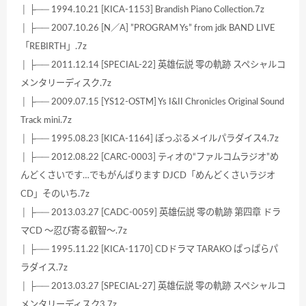
│ ├── 1994.10.21 [KICA-1153] Brandish Piano Collection.7z
│ ├── 2007.10.26 [N／A] ”PROGRAM Ys” from jdk BAND LIVE
「REBIRTH」.7z
│ ├── 2011.12.14 [SPECIAL-22] 英雄伝説 零の軌跡 スペシャルコ
メンタリーディスク.7z
│ ├── 2009.07.15 [YS12-OSTM] Ys I&II Chronicles Original Sound
Track mini.7z
│ ├── 1995.08.23 [KICA-1164] ぽっぷるメイルパラダイス4.7z
│ ├── 2012.08.22 [CARC-0003] ティオの“ファルコムラジオ”め
んどくさいです…でもがんばります DJCD「めんどくさいラジオ
CD」そのいち.7z
│ ├── 2013.03.27 [CADC-0059] 英雄伝説 零の軌跡 第四章 ドラ
マCD ～忍び寄る叡智～.7z
│ ├── 1995.11.22 [KICA-1170] CDドラマ TARAKO ぱっぱらパ
ラダイス.7z
│ ├── 2013.03.27 [SPECIAL-27] 英雄伝説 零の軌跡 スペシャルコ
メンタリーディスク3.7z