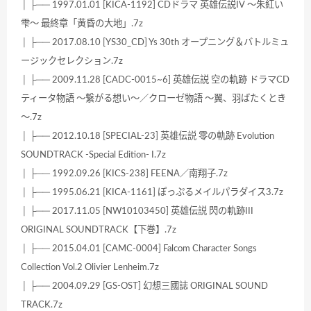
│ ├── 1997.01.01 [KICA-1192] CDドラマ 英雄伝説IV ～朱紅い
雫～ 最終章「黄昏の大地」.7z
│ ├── 2017.08.10 [YS30_CD] Ys 30th オープニング＆バトルミュ
ージックセレクション.7z
│ ├── 2009.11.28 [CADC-0015~6] 英雄伝説 空の軌跡 ドラマCD
ティータ物語 ～繋がる想い～／クローゼ物語 ～翼、羽ばたくとき
～.7z
│ ├── 2012.10.18 [SPECIAL-23] 英雄伝説 零の軌跡 Evolution
SOUNDTRACK -Special Edition- I.7z
│ ├── 1992.09.26 [KICS-238] FEENA／南翔子.7z
│ ├── 1995.06.21 [KICA-1161] ぽっぷるメイルパラダイス3.7z
│ ├── 2017.11.05 [NW10103450] 英雄伝説 閃の軌跡III
ORIGINAL SOUNDTRACK【下巻】.7z
│ ├── 2015.04.01 [CAMC-0004] Falcom Character Songs
Collection Vol.2 Olivier Lenheim.7z
│ ├── 2004.09.29 [GS-OST] 幻想三國誌 ORIGINAL SOUND
TRACK.7z