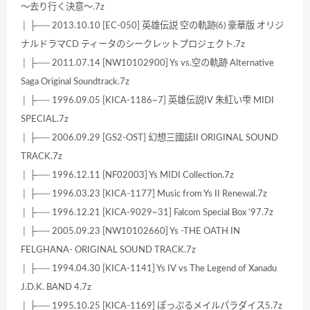
～去り行く決意～.7z
│ ├── 2013.10.10 [EC-050] 英雄伝説 空の軌跡(6) 豪華版 オリジ
ナルドラマCD ティータのシークレットプロジェクト.7z
│ ├── 2011.07.14 [NW10102900] Ys vs.空の軌跡 Alternative
Saga Original Soundtrack.7z
│ ├── 1996.09.05 [KICA-1186~7] 英雄伝説IV 朱紅い雫 MIDI
SPECIAL.7z
│ ├── 2006.09.29 [GS2-OST] 幻想三國誌II ORIGINAL SOUND
TRACK.7z
│ ├── 1996.12.11 [NF02003] Ys MIDI Collection.7z
│ ├── 1996.03.23 [KICA-1177] Music from Ys II Renewal.7z
│ ├── 1996.12.21 [KICA-9029~31] Falcom Special Box ‘97.7z
│ ├── 2005.09.23 [NW10102660] Ys -THE OATH IN
FELGHANA- ORIGINAL SOUND TRACK.7z
│ ├── 1994.04.30 [KICA-1141] Ys IV vs The Legend of Xanadu
J.D.K. BAND 4.7z
│ ├── 1995.10.25 [KICA-1169] ぽっぷるメイルパラダイス5.7z