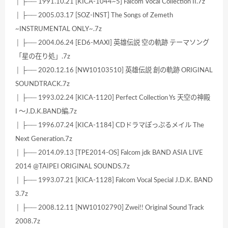
│ ├── 1991.10.21 [KICA-1044~5] Falcom Vocal Collection II.7z
│ ├── 2005.03.17 [SOZ-INST] The Songs of Zemeth
~INSTRUMENTAL ONLY~.7z
│ ├── 2004.06.24 [ED6-MAXI] 英雄伝説 空の軌跡 テーマソング
「星の在り処」.7z
│ ├── 2020.12.16 [NW10103510] 英雄伝説 創の軌跡 ORIGINAL
SOUNDTRACK.7z
│ ├── 1993.02.24 [KICA-1120] Perfect Collection Ys 天空の神殿
I ～J.D.K.BAND編.7z
│ ├── 1996.07.24 [KICA-1184] CDドラマぽっぷるメイル The
Next Generation.7z
│ ├── 2014.09.13 [TPE2014-OS] Falcom jdk BAND ASIA LIVE
2014 @TAIPEI ORIGINAL SOUNDS.7z
│ ├── 1993.07.21 [KICA-1128] Falcom Vocal Special J.D.K. BAND
3.7z
│ ├── 2008.12.11 [NW10102790] Zwei!! Original Sound Track
2008.7z