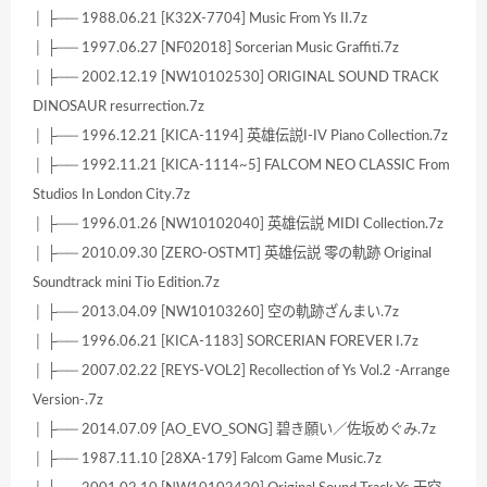
│ ├── 1988.06.21 [K32X-7704] Music From Ys II.7z
│ ├── 1997.06.27 [NF02018] Sorcerian Music Graffiti.7z
│ ├── 2002.12.19 [NW10102530] ORIGINAL SOUND TRACK
DINOSAUR resurrection.7z
│ ├── 1996.12.21 [KICA-1194] 英雄伝説I-IV Piano Collection.7z
│ ├── 1992.11.21 [KICA-1114~5] FALCOM NEO CLASSIC From
Studios In London City.7z
│ ├── 1996.01.26 [NW10102040] 英雄伝説 MIDI Collection.7z
│ ├── 2010.09.30 [ZERO-OSTMT] 英雄伝説 零の軌跡 Original
Soundtrack mini Tio Edition.7z
│ ├── 2013.04.09 [NW10103260] 空の軌跡ざんまい.7z
│ ├── 1996.06.21 [KICA-1183] SORCERIAN FOREVER I.7z
│ ├── 2007.02.22 [REYS-VOL2] Recollection of Ys Vol.2 -Arrange
Version-.7z
│ ├── 2014.07.09 [AO_EVO_SONG] 碧き願い／佐坂めぐみ.7z
│ ├── 1987.11.10 [28XA-179] Falcom Game Music.7z