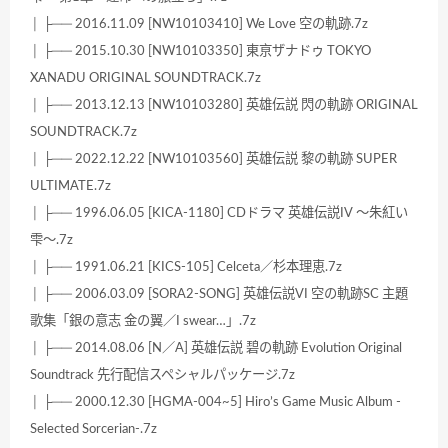
│ ├── 2016.11.09 [NW10103410] We Love 空の軌跡.7z
│ ├── 2015.10.30 [NW10103350] 東亰ザナドゥ TOKYO
XANADU ORIGINAL SOUNDTRACK.7z
│ ├── 2013.12.13 [NW10103280] 英雄伝説 閃の軌跡 ORIGINAL
SOUNDTRACK.7z
│ ├── 2022.12.22 [NW10103560] 英雄伝説 黎の軌跡 SUPER
ULTIMATE.7z
│ ├── 1996.06.05 [KICA-1180] CDドラマ 英雄伝説IV ～朱紅い
雫～.7z
│ ├── 1991.06.21 [KICS-105] Celceta／杉本理恵.7z
│ ├── 2006.03.09 [SORA2-SONG] 英雄伝説VI 空の軌跡SC 主題
歌集「銀の意志 金の翼／I swear…」.7z
│ ├── 2014.08.06 [N／A] 英雄伝説 碧の軌跡 Evolution Original
Soundtrack 先行配信スペシャルパッケージ.7z
│ ├── 2000.12.30 [HGMA-004~5] Hiro’s Game Music Album -
Selected Sorcerian-.7z