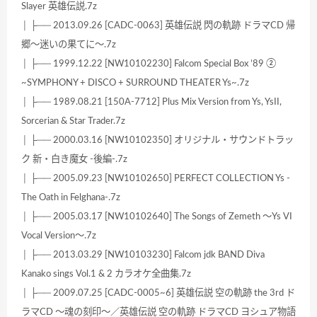
Slayer 英雄伝説.7z
│ ├── 2013.09.26 [CADC-0063] 英雄伝説 閃の軌跡 ドラマCD 帰
郷〜迷いの果てに〜.7z
│ ├── 1999.12.22 [NW10102230] Falcom Special Box ’89 ②
~SYMPHONY + DISCO + SURROUND THEATER Ys~.7z
│ ├── 1989.08.21 [150A-7712] Plus Mix Version from Ys, YsII,
Sorcerian & Star Trader.7z
│ ├── 2000.03.16 [NW10102350] オリジナル・サウンドトラッ
ク 新・白き魔女 -後編-.7z
│ ├── 2005.09.23 [NW10102650] PERFECT COLLECTION Ys -
The Oath in Felghana-.7z
│ ├── 2005.03.17 [NW10102640] The Songs of Zemeth ～Ys VI
Vocal Version～.7z
│ ├── 2013.03.29 [NW10103230] Falcom jdk BAND Diva
Kanako sings Vol.1 & 2 カラオケ全曲集.7z
│ ├── 2009.07.25 [CADC-0005~6] 英雄伝説 空の軌跡 the 3rd ド
ラマCD ～魂の刻印～／英雄伝説 空の軌跡 ドラマCD ヨシュア物語