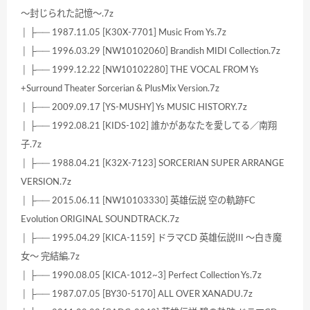
～封じられた記憶～.7z
│ ├── 1987.11.05 [K30X-7701] Music From Ys.7z
│ ├── 1996.03.29 [NW10102060] Brandish MIDI Collection.7z
│ ├── 1999.12.22 [NW10102280] THE VOCAL FROM Ys
+Surround Theater Sorcerian & PlusMix Version.7z
│ ├── 2009.09.17 [YS-MUSHY] Ys MUSIC HISTORY.7z
│ ├── 1992.08.21 [KIDS-102] 誰かがあなたを愛してる／南翔
子.7z
│ ├── 1988.04.21 [K32X-7123] SORCERIAN SUPER ARRANGE
VERSION.7z
│ ├── 2015.06.11 [NW10103330] 英雄伝説 空の軌跡FC
Evolution ORIGINAL SOUNDTRACK.7z
│ ├── 1995.04.29 [KICA-1159] ドラマCD 英雄伝説III ～白き魔
女～ 完結編.7z
│ ├── 1990.08.05 [KICA-1012~3] Perfect Collection Ys.7z
│ ├── 1987.07.05 [BY30-5170] ALL OVER XANADU.7z