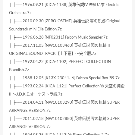
│ ├── 1996.09.21 [KICA-1188] 英雄伝説IV 朱紅い雫 Electric
Orchestra.7z
│ ├── 2010.09.30 [ZERO-OSTME] 英雄伝説 零の軌跡 Original
Soundtrack mini Elie Edition.7z
│ ├── 1996.06.28 [NF02011] Falcom Music Sampler.7z
│ ├── 2017.11.05 [NW10103460] 英雄伝説 閃の軌跡III
ORIGINAL SOUNDTRACK【上下巻】～完全版.7z
│ ├── 1992.04.22 [KICA-1102] PERFECT COLLECTION
Brandish.7z
│ ├── 1988.12.05 [K13X-23041~6] Falcom Special Box ‘89.7z
│ ├── 1993.02.24 [KICA-1121] Perfect Collection Ys 天空の神殿
II ～J.D.K.E.オーケストラ編.7z
│ ├── 2014.04.11 [NW10103290] 英雄伝説 閃の軌跡 SUPER
ARRANGE VERSION.7z
│ ├── 2011.02.18 [NW10102880] 英雄伝説 零の軌跡 SUPER
ARRANGE VERSION.7z