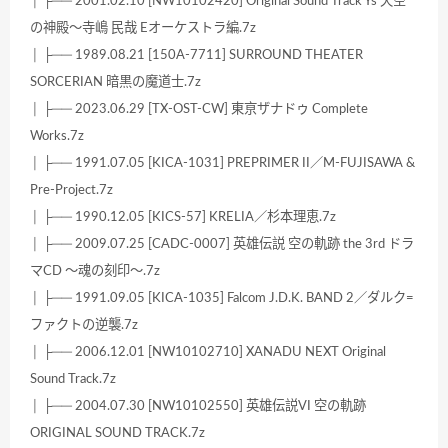
│ ├── 2001.02.10 [NW10102420] Original Sound Track Ys 天空
の神殿～寺嶋 民哉 Eオーケストラ編.7z
│ ├── 1989.08.21 [150A-7711] SURROUND THEATER
SORCERIAN 暗黒の魔道士.7z
│ ├── 2023.06.29 [TX-OST-CW] 東亰ザナドゥ Complete
Works.7z
│ ├── 1991.07.05 [KICA-1031] PREPRIMER II／M-FUJISAWA &
Pre-Project.7z
│ ├── 1990.12.05 [KICS-57] KRELIA／杉本理恵.7z
│ ├── 2009.07.25 [CADC-0007] 英雄伝説 空の軌跡 the 3rd ドラ
マCD ～魂の刻印～.7z
│ ├── 1991.09.05 [KICA-1035] Falcom J.D.K. BAND 2／ダルク=
ファクトの逆襲.7z
│ ├── 2006.12.01 [NW10102710] XANADU NEXT Original
Sound Track.7z
│ ├── 2004.07.30 [NW10102550] 英雄伝説VI 空の軌跡
ORIGINAL SOUND TRACK.7z