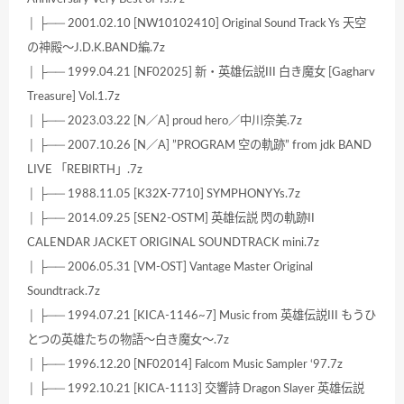
│ ├── 2001.02.10 [NW10102410] Original Sound Track Ys 天空
の神殿～J.D.K.BAND編.7z
│ ├── 1999.04.21 [NF02025] 新・英雄伝説III 白き魔女 [Gagharv
Treasure] Vol.1.7z
│ ├── 2023.03.22 [N／A] proud hero／中川奈美.7z
│ ├── 2007.10.26 [N／A] ”PROGRAM 空の軌跡” from jdk BAND
LIVE 「REBIRTH」.7z
│ ├── 1988.11.05 [K32X-7710] SYMPHONY Ys.7z
│ ├── 2014.09.25 [SEN2-OSTM] 英雄伝説 閃の軌跡II
CALENDAR JACKET ORIGINAL SOUNDTRACK mini.7z
│ ├── 2006.05.31 [VM-OST] Vantage Master Original
Soundtrack.7z
│ ├── 1994.07.21 [KICA-1146~7] Music from 英雄伝説III もうひ
とつの英雄たちの物語～白き魔女～.7z
│ ├── 1996.12.20 [NF02014] Falcom Music Sampler ‘97.7z
│ ├── 1992.10.21 [KICA-1113] 交響詩 Dragon Slayer 英雄伝説