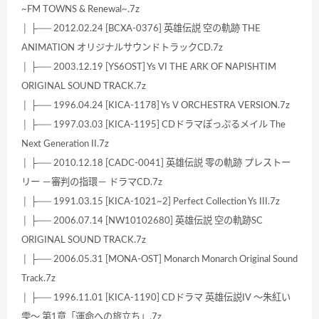
~FM TOWNS & Renewal~.7z
│ ├── 2012.02.24 [BCXA-0376] 英雄伝説 空の軌跡 THE
ANIMATION オリジナルサウンドトラックCD.7z
│ ├── 2003.12.19 [YS6OST] Ys VI THE ARK OF NAPISHTIM
ORIGINAL SOUND TRACK.7z
│ ├── 1996.04.24 [KICA-1178] Ys V ORCHESTRA VERSION.7z
│ ├── 1997.03.03 [KICA-1195] CDドラマぽっぷるメイル The
Next Generation II.7z
│ ├── 2010.12.18 [CADC-0041] 英雄伝説 零の軌跡 プレストー
リー －審判の指環－ ドラマCD.7z
│ ├── 1991.03.15 [KICA-1021~2] Perfect Collection Ys III.7z
│ ├── 2006.07.14 [NW10102680] 英雄伝説 空の軌跡SC
ORIGINAL SOUND TRACK.7z
│ ├── 2006.05.31 [MONA-OST] Monarch Monarch Original Sound
Track.7z
│ ├── 1996.11.01 [KICA-1190] CDドラマ 英雄伝説IV ～朱紅い
雫～ 第1章「運命への旅立ち」.7z