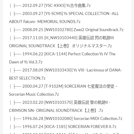
│ ├── 2012.09.27 [YSC-KKKS] Ys古今曲集.7z
│ ├── 2003.09.27 [YS-SCMS] Ys SPECIAL COLLECTION -ALL
ABOUT Falcom- MEMORIAL SOUNDS.7z
│ ├── 2008.09.25 [NW10102780] Zwei2 Original Soundtrack.7z
│ ├── 2017.11.05 [H_NW10103440] 英雄伝説 閃の軌跡III
ORIGINAL SOUNDTRACK【上巻】 オリジナルマスター.7z
│ ├── 1994.06.22 [KICA-1144] Perfect Collection Ys IV The
Dawn of Ys Vol.3.7z
│ ├── 2017.08.09 [NW10103430] Ys VIII -Lacrimosa of DANA-
BEST SELECTION.7z
│ ├── 2000.04.27 [T-9102M] SORCERIAN 七星魔法の使徒 –
Sorcerian Music Collection.7z
│ ├── 2023.02.20 [NW10103570] 英雄伝説 黎の軌跡II -
CRIMSON SiN- ORIGINAL SOUNDTRACK【上巻】.7z
│ ├── 1996.06.28 [NW10102080] Sorcerian MIDI Collection.7z
│ ├── 1996.07.24 [KICA-1185] SORCERIAN FOREVER II.7z