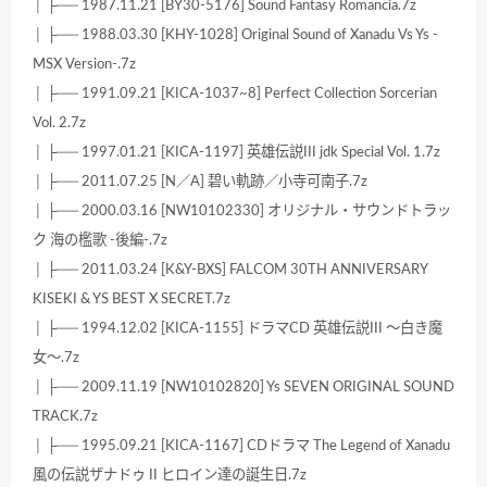
│ ├── 1987.11.21 [BY30-5176] Sound Fantasy Romancia.7z
│ ├── 1988.03.30 [KHY-1028] Original Sound of Xanadu Vs Ys -
MSX Version-.7z
│ ├── 1991.09.21 [KICA-1037~8] Perfect Collection Sorcerian
Vol. 2.7z
│ ├── 1997.01.21 [KICA-1197] 英雄伝説III jdk Special Vol. 1.7z
│ ├── 2011.07.25 [N／A] 碧い軌跡／小寺可南子.7z
│ ├── 2000.03.16 [NW10102330] オリジナル・サウンドトラッ
ク 海の檻歌 -後編-.7z
│ ├── 2011.03.24 [K&Y-BXS] FALCOM 30TH ANNIVERSARY
KISEKI & YS BEST X SECRET.7z
│ ├── 1994.12.02 [KICA-1155] ドラマCD 英雄伝説III ～白き魔
女～.7z
│ ├── 2009.11.19 [NW10102820] Ys SEVEN ORIGINAL SOUND
TRACK.7z
│ ├── 1995.09.21 [KICA-1167] CDドラマ The Legend of Xanadu
風の伝説ザナドゥ II ヒロイン達の誕生日.7z