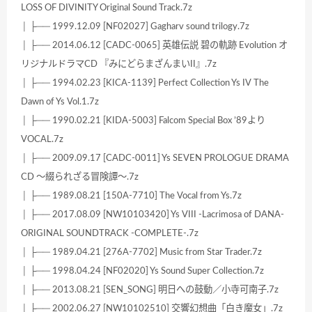
LOSS OF DIVINITY Original Sound Track.7z
│ ├── 1999.12.09 [NF02027] Gagharv sound trilogy.7z
│ ├── 2014.06.12 [CADC-0065] 英雄伝説 碧の軌跡 Evolution オ
リジナルドラマCD 『みにどらまざんまいII』.7z
│ ├── 1994.02.23 [KICA-1139] Perfect Collection Ys IV The
Dawn of Ys Vol.1.7z
│ ├── 1990.02.21 [KIDA-5003] Falcom Special Box ’89より
VOCAL.7z
│ ├── 2009.09.17 [CADC-0011] Ys SEVEN PROLOGUE DRAMA
CD ～綴られざる冒険譚～.7z
│ ├── 1989.08.21 [150A-7710] The Vocal from Ys.7z
│ ├── 2017.08.09 [NW10103420] Ys VIII -Lacrimosa of DANA-
ORIGINAL SOUNDTRACK -COMPLETE-.7z
│ ├── 1989.04.21 [276A-7702] Music from Star Trader.7z
│ ├── 1998.04.24 [NF02020] Ys Sound Super Collection.7z
│ ├── 2013.08.21 [SEN_SONG] 明日への鼓動／小寺可南子.7z
│ ├── 2002.06.27 [NW10102510] 交響幻想曲「白き魔女」.7z