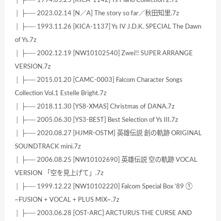
│ ├── 1994.05.25 [KICA-1142] Ys Piano Collection 2.7z
│ ├── 2023.02.14 [N／A] The story so far／秋田知里.7z
│ ├── 1993.11.26 [KICA-1137] Ys IV J.D.K. SPECIAL The Dawn
of Ys.7z
│ ├── 2002.12.19 [NW10102540] Zwei!! SUPER ARRANGE
VERSION.7z
│ ├── 2015.01.20 [CAMC-0003] Falcom Character Songs
Collection Vol.1 Estelle Bright.7z
│ ├── 2018.11.30 [YS8-XMAS] Christmas of DANA.7z
│ ├── 2005.06.30 [YS3-BEST] Best Selection of Ys III.7z
│ ├── 2020.08.27 [HJMR-OSTM] 英雄伝説 創の軌跡 ORIGINAL
SOUNDTRACK mini.7z
│ ├── 2006.08.25 [NW10102690] 英雄伝説 空の軌跡 VOCAL
VERSION 「空を見上げて」.7z
│ ├── 1999.12.22 [NW10102220] Falcom Special Box ’89 ①
~FUSION + VOCAL + PLUS MIX~.7z
│ ├── 2003.06.28 [OST-ARC] ARCTURUS THE CURSE AND