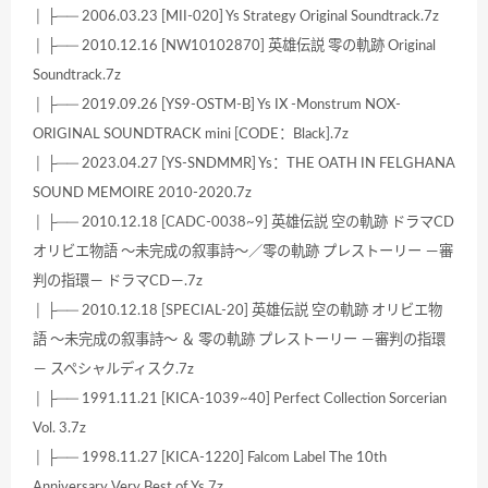
│ ├── 2006.03.23 [MII-020] Ys Strategy Original Soundtrack.7z
│ ├── 2010.12.16 [NW10102870] 英雄伝説 零の軌跡 Original
Soundtrack.7z
│ ├── 2019.09.26 [YS9-OSTM-B] Ys IX -Monstrum NOX-
ORIGINAL SOUNDTRACK mini [CODE：Black].7z
│ ├── 2023.04.27 [YS-SNDMMR] Ys：THE OATH IN FELGHANA
SOUND MEMOIRE 2010-2020.7z
│ ├── 2010.12.18 [CADC-0038~9] 英雄伝説 空の軌跡 ドラマCD
オリビエ物語 ～未完成の叙事詩～／零の軌跡 プレストーリー －審
判の指環－ ドラマCD－.7z
│ ├── 2010.12.18 [SPECIAL-20] 英雄伝説 空の軌跡 オリビエ物
語 ～未完成の叙事詩～ ＆ 零の軌跡 プレストーリー －審判の指環
－ スペシャルディスク.7z
│ ├── 1991.11.21 [KICA-1039~40] Perfect Collection Sorcerian
Vol. 3.7z
│ ├── 1998.11.27 [KICA-1220] Falcom Label The 10th
Anniversary Very Best of Ys.7z