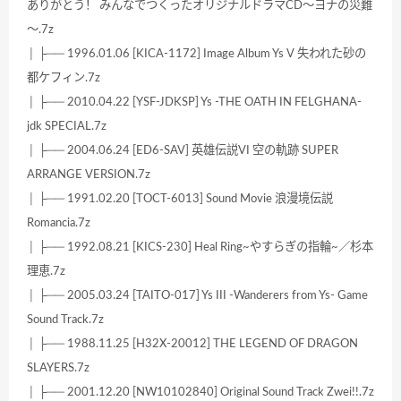
ありがとう！ みんなでつくったオリジナルドラマCD～ヨナの災難
～.7z
│ ├── 1996.01.06 [KICA-1172] Image Album Ys V 失われた砂の
都ケフィン.7z
│ ├── 2010.04.22 [YSF-JDKSP] Ys -THE OATH IN FELGHANA-
jdk SPECIAL.7z
│ ├── 2004.06.24 [ED6-SAV] 英雄伝説VI 空の軌跡 SUPER
ARRANGE VERSION.7z
│ ├── 1991.02.20 [TOCT-6013] Sound Movie 浪漫境伝説
Romancia.7z
│ ├── 1992.08.21 [KICS-230] Heal Ring~やすらぎの指輪~／杉本
理恵.7z
│ ├── 2005.03.24 [TAITO-017] Ys III -Wanderers from Ys- Game
Sound Track.7z
│ ├── 1988.11.25 [H32X-20012] THE LEGEND OF DRAGON
SLAYERS.7z
│ ├── 2001.12.20 [NW10102840] Original Sound Track Zwei!!.7z