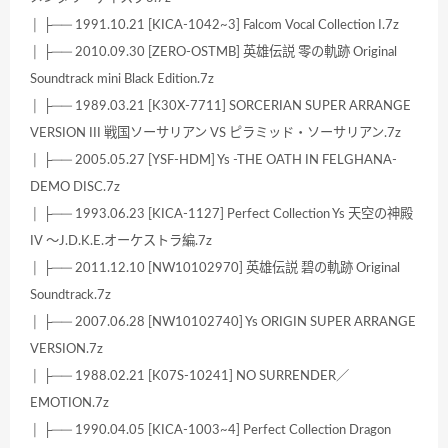
│ ├── 1991.10.21 [KICA-1042~3] Falcom Vocal Collection I.7z
│ ├── 2010.09.30 [ZERO-OSTMB] 英雄伝説 零の軌跡 Original
Soundtrack mini Black Edition.7z
│ ├── 1989.03.21 [K30X-7711] SORCERIAN SUPER ARRANGE
VERSION III 戦国ソーサリアン VS ピラミッド・ソーサリアン.7z
│ ├── 2005.05.27 [YSF-HDM] Ys -THE OATH IN FELGHANA-
DEMO DISC.7z
│ ├── 1993.06.23 [KICA-1127] Perfect Collection Ys 天空の神殿
IV ～J.D.K.E.オーケストラ編.7z
│ ├── 2011.12.10 [NW10102970] 英雄伝説 碧の軌跡 Original
Soundtrack.7z
│ ├── 2007.06.28 [NW10102740] Ys ORIGIN SUPER ARRANGE
VERSION.7z
│ ├── 1988.02.21 [K07S-10241] NO SURRENDER／
EMOTION.7z
│ ├── 1990.04.05 [KICA-1003~4] Perfect Collection Dragon