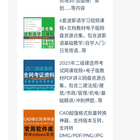
员培训/加盟推广策
划……等内容
6套波斯语学习视频课
程+文档教材电子版网
盘资源合集，包含波斯
语基础教学/自学入门/
日常用语…等
2025年二级建造师考
试网课视频+电子版教
材PDF讲义网盘资源合
集，包含二建法规/建
筑/市政/管理/机电/基
础精讲/冲刺押题…等
CAD超强格式批量转换
神器，支持版本互转，
支持转
DMG/PDF/PNG/JPG