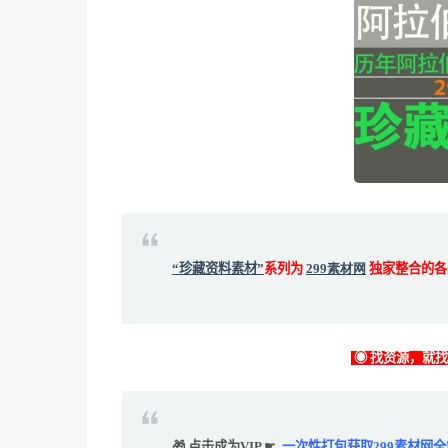
“珍藏资料素材”
系列为
299素材网
独家整合的各
◉ 找资源，就
🎁 点击成为VIP ☛
一次性打包获取299素材网