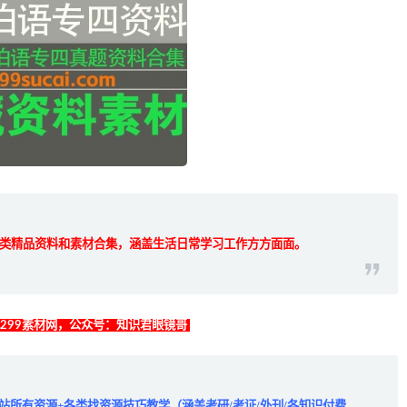
类精品资料和素材合集，涵盖生活日常学习工作方方面面。
找299素材网，公众号：知识君眼镜哥
全站所有资源+各类找资源技巧教学（涵盖考研/考证/外刊/各知识付费