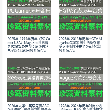
2025年-1994年历年《PC Ga
2025年-2013年历年HGTV M
mer USA》Magazine世界著
agazine美国家居生活类杂志
名PC游戏杂志英文原版PDF
英文原版PDF电子版6.64G网
电子版62.5G网盘资源合集
盘资源合集
2026年大学生英语竞赛ABC
1928年-2026年历年时尚杂志