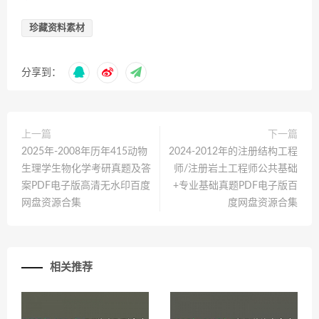
珍藏资料素材
分享到：
上一篇
下一篇
2025年-2008年历年415动物
2024-2012年的注册结构工程
生理学生物化学考研真题及答
师/注册岩土工程师公共基础
案PDF电子版高清无水印百度
+专业基础真题PDF电子版百
网盘资源合集
度网盘资源合集
相关推荐