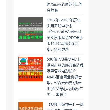
师/Snow老师英语…等
名师课
1932年-2026年历年
实用无线电杂志
《Practical Wireless》
英文原版超清PDF电子
版11.5G网盘资源合
集，持续更新…
630部TVB翡翠台/上
港台出品的经典高清香
港粤语老电影长片
484G百度网盘资源合
集，包含大四喜/播音
王子/父母心/歌唱沙三
少……等影片
【视频压缩神器】一键