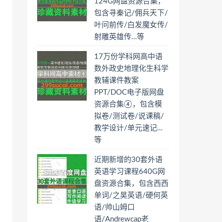
124G网盘资源合集，
包含寻秦记/佣兵天下/
叶问前传/白发魔女传/
射雕英雄传…等
17万份学科网高中语
数外政史地理化生科学
教辅课件教案
PPT/DOC电子版网盘
资源合集④，包含模
拟卷/测试卷/说课稿/
教学设计/单元速记…
等
近期新增的30套外语
英语学习课程640G网
盘资源合集，包含西西
单词/之昊英语/硬何英
语/帅山姆口
语/Andrewcap老