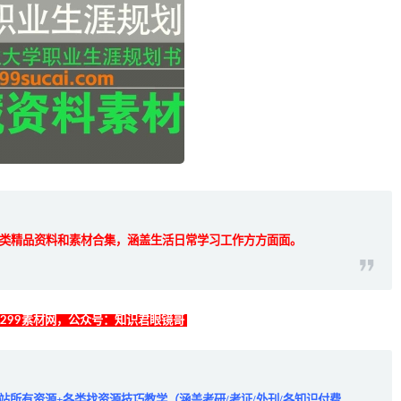
类精品资料和素材合集，涵盖生活日常学习工作方方面面。
找299素材网，公众号：知识君眼镜哥
全站所有资源+各类找资源技巧教学（涵盖考研/考证/外刊/各知识付费