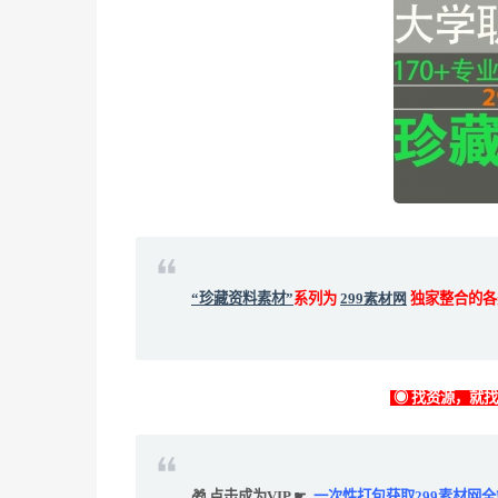
“珍藏资料素材”
系列为
299素材网
独家整合的各
◉ 找资源，就
🎁 点击成为VIP ☛
一次性打包获取299素材网