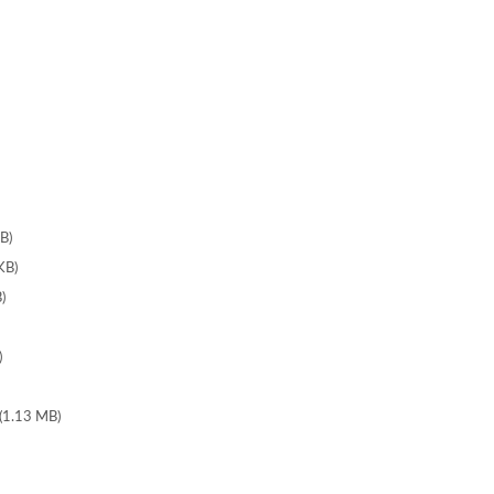
B)
B)
)
)
.13 MB)