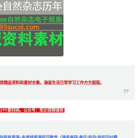
类精品资料和素材合集，涵盖生活日常学习工作方方面面。
找299素材网，公众号：知识君眼镜哥
全站所有资源+各类找资源技巧教学（涵盖考研/考证/外刊/各知识付费