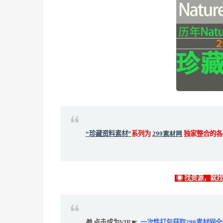
“珍藏资料素材”
系列为
299素材网
独家整合的各
◉ 找资源，就
🎁 点击成为VIP ☛
一次性打包获取299素材网