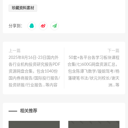
珍藏资料素材
分享到：
上一篇
下一篇
2025年8月16日-23日国内外
50套+各平台各学习板块课程
各行业机构投资研究报告PDF
合集(七)600G网盘资源汇总，
资源网盘合集，包含1040份
包含陈谭飞数学/璇姐驾考/杨
国内券商报告/国际投行报告/
藩硬笔书法/状元刘校长/谢天
投资研报/行业报告…等内容
洲…等
相关推荐