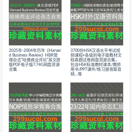
2025年-2004年历年《Harvar
3700份HSK汉语水平考试视
d Business Review》HBR管
频课程+各级别电子版教材文
理杂志“哈佛商业评论”英文原
档真题试卷网盘资源合集，
版PDF电子版7.74G网盘资源
包含HSK标准教材课本/教师
合集
用书/PPT课件/练习册答案音
频…等