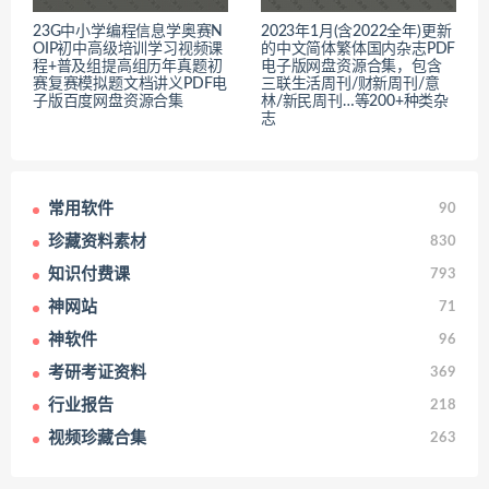
23G中小学编程信息学奥赛N
2023年1月(含2022全年)更新
OIP初中高级培训学习视频课
的中文简体繁体国内杂志PDF
程+普及组提高组历年真题初
电子版网盘资源合集，包含
赛复赛模拟题文档讲义PDF电
三联生活周刊/财新周刊/意
子版百度网盘资源合集
林/新民周刊…等200+种类杂
志
常用软件
90
珍藏资料素材
830
知识付费课
793
神网站
71
神软件
96
考研考证资料
369
行业报告
218
视频珍藏合集
263