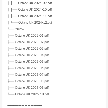
│ ├── Octane UK 2024-09.pdf
│ ├── Octane UK 2024-10.pdf
│ ├── Octane UK 2024-11.pdf
│ └── Octane UK 2024-12.pdf
└── 2025/
├── Octane UK 2025-01.pdf
├── Octane UK 2025-02.pdf
├── Octane UK 2025-03.pdf
├── Octane UK 2025-04.pdf
├── Octane UK 2025-05.pdf
├── Octane UK 2025-06.pdf
├── Octane UK 2025-07.pdf
├── Octane UK 2025-08.pdf
├── Octane UK 2025-09.pdf
└── Octane UK 2025-10.pdf
————————————