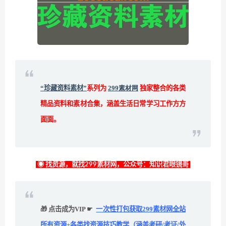
“珍藏资料素材”
系列为
299素材网
独家整合的各类
精品资料和素材合集，涵盖生活日常学习工作方方
面面。
◉ 找资源，就找299素材网，公众号：知识君眼镜哥
🎁 点击成为VIP ☛
一次性打包获取299素材网全站
所有资源+各类找资源技巧教学（涵盖考研/考证/外