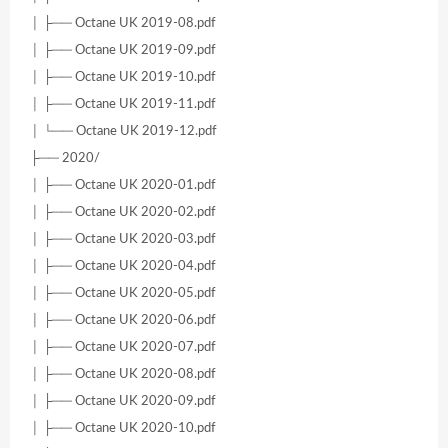
│ ├── Octane UK 2019-08.pdf
│ ├── Octane UK 2019-09.pdf
│ ├── Octane UK 2019-10.pdf
│ ├── Octane UK 2019-11.pdf
│ └── Octane UK 2019-12.pdf
├── 2020/
│ ├── Octane UK 2020-01.pdf
│ ├── Octane UK 2020-02.pdf
│ ├── Octane UK 2020-03.pdf
│ ├── Octane UK 2020-04.pdf
│ ├── Octane UK 2020-05.pdf
│ ├── Octane UK 2020-06.pdf
│ ├── Octane UK 2020-07.pdf
│ ├── Octane UK 2020-08.pdf
│ ├── Octane UK 2020-09.pdf
│ ├── Octane UK 2020-10.pdf