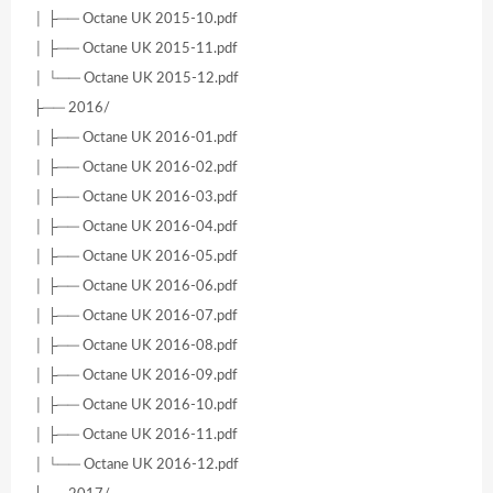
│ ├── Octane UK 2015-10.pdf
│ ├── Octane UK 2015-11.pdf
│ └── Octane UK 2015-12.pdf
├── 2016/
│ ├── Octane UK 2016-01.pdf
│ ├── Octane UK 2016-02.pdf
│ ├── Octane UK 2016-03.pdf
│ ├── Octane UK 2016-04.pdf
│ ├── Octane UK 2016-05.pdf
│ ├── Octane UK 2016-06.pdf
│ ├── Octane UK 2016-07.pdf
│ ├── Octane UK 2016-08.pdf
│ ├── Octane UK 2016-09.pdf
│ ├── Octane UK 2016-10.pdf
│ ├── Octane UK 2016-11.pdf
│ └── Octane UK 2016-12.pdf