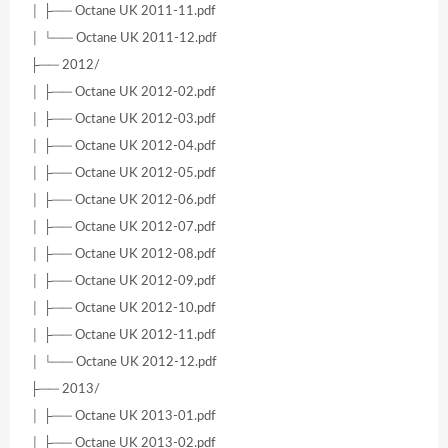
│ ├── Octane UK 2011-11.pdf
│ └── Octane UK 2011-12.pdf
├── 2012/
│ ├── Octane UK 2012-02.pdf
│ ├── Octane UK 2012-03.pdf
│ ├── Octane UK 2012-04.pdf
│ ├── Octane UK 2012-05.pdf
│ ├── Octane UK 2012-06.pdf
│ ├── Octane UK 2012-07.pdf
│ ├── Octane UK 2012-08.pdf
│ ├── Octane UK 2012-09.pdf
│ ├── Octane UK 2012-10.pdf
│ ├── Octane UK 2012-11.pdf
│ └── Octane UK 2012-12.pdf
├── 2013/
│ ├── Octane UK 2013-01.pdf
│ ├── Octane UK 2013-02.pdf