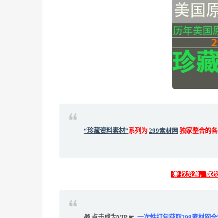
“珍藏资料素材”
系列为
299素材网
独家整合的各
◉ 找资源，就
🎁 点击成为VIP ☛
一次性打包获取299素材网