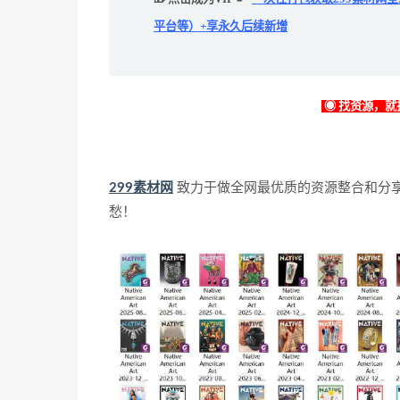
平台等）+享永久后续新增
◉ 找资源，就找
299素材网
致力于做全网最优质的资源整合和分
愁！