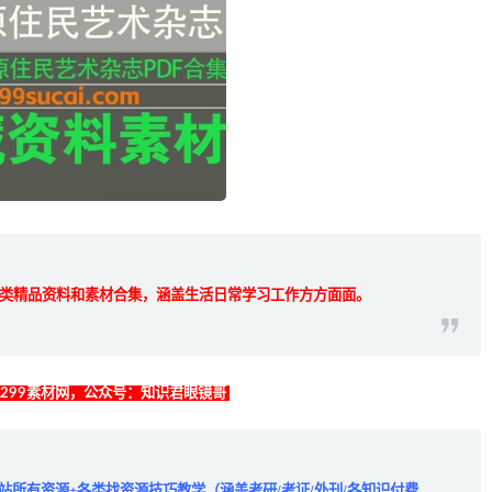
类精品资料和素材合集，涵盖生活日常学习工作方方面面。
找299素材网，公众号：知识君眼镜哥
全站所有资源+各类找资源技巧教学（涵盖考研/考证/外刊/各知识付费