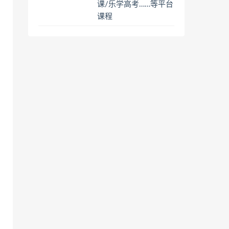
课/乐学高考……等平台
课程