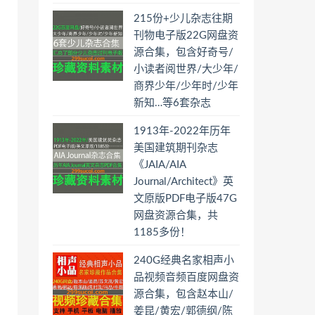
215份+少儿杂志往期
刊物电子版22G网盘资
源合集，包含好奇号/
小读者阅世界/大少年/
商界少年/少年时/少年
新知…等6套杂志
1913年-2022年历年
美国建筑期刊杂志
《JAIA/AIA
Journal/Architect》英
文原版PDF电子版47G
网盘资源合集，共
1185多份！
240G经典名家相声小
品视频音频百度网盘资
源合集，包含赵本山/
姜昆/黄宏/郭德纲/陈