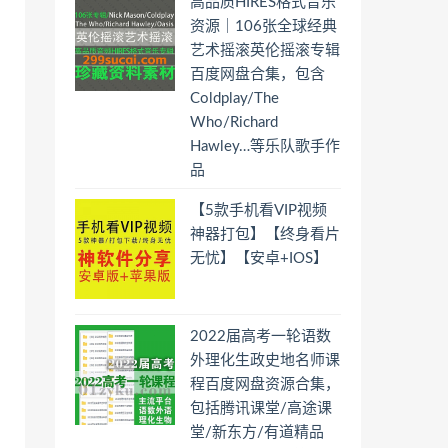
高品质HIRES格式音乐
资源｜106张全球经典
艺术摇滚英伦摇滚专辑
百度网盘合集，包含
Coldplay/The
Who/Richard
Hawley…等乐队歌手作
品
【5款手机看VIP视频
神器打包】【终身看片
无忧】【安卓+IOS】
2022届高考一轮语数
外理化生政史地名师课
程百度网盘资源合集，
包括腾讯课堂/高途课
堂/新东方/有道精品