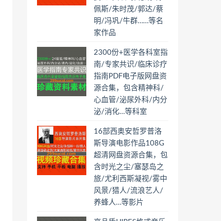
佩斯/朱时茂/郭达/蔡
明/冯巩/牛群……等名
家作品
2300份+医学各科室指
南/专家共识/临床诊疗
指南PDF电子版网盘资
源合集，包含精神科/
心血管/泌尿外科/内分
泌/消化…等科室
16部西奥安哲罗普洛
斯导演电影作品108G
超清网盘资源合集，包
含时光之尘/塞瑟岛之
旅/尤利西斯凝视/雾中
风景/猎人/流浪艺人/
养蜂人…等影片