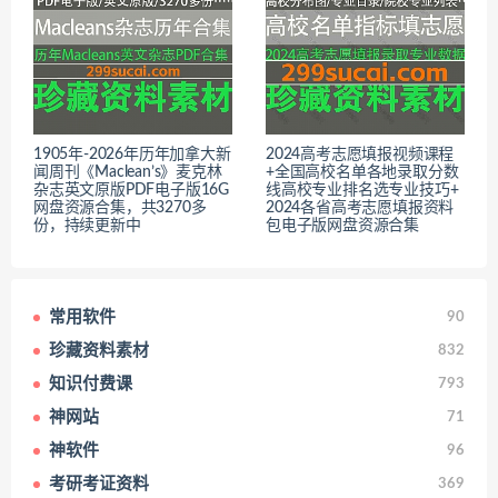
1905年-2026年历年加拿大新
2024高考志愿填报视频课程
闻周刊《Maclean’s》麦克林
+全国高校名单各地录取分数
杂志英文原版PDF电子版16G
线高校专业排名选专业技巧+
网盘资源合集，共3270多
2024各省高考志愿填报资料
份，持续更新中
包电子版网盘资源合集
常用软件
90
珍藏资料素材
832
知识付费课
793
神网站
71
神软件
96
考研考证资料
369