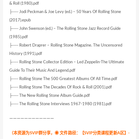
& Roll (1980).pdf
├── Jodi Peckman & Joe Levy (ed.) – 50 Years Of Rolling Stone
(2017).epub
├── John Swenson (ed.) – The Rolling Stone Jazz Record Guide
(1985).pdf
├── Robert Draprer – Rolling Stone Magazine. The Uncensored
History (1991).pdf
├── Rolling Stone Collector Edition – Led Zeppelin-The Ultimate
Guide To Their Music And Legend.pdf
├── Rolling Stone The 500 Greatest Albums Of All Time.pdf
├── Rolling Stone The Decades Of Rock & Roll (2001).pdf
├── The New Rolling Stone Album Guide.pdf
├── The Rolling Stone Interviews 1967-1980 (1981).pdf
————————————
（本资源为SVIP群分享，
◉ 文件路径：【SVIP分类课程更新A区】-