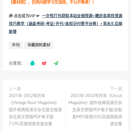
【素材库】，仅供内部学习交流用，不公开售卖！
）
🎁 点击成为VIP ☛
一次性打包获取本站全部资源+赠送各类找资源
技巧教学（涵盖考研/考证/外刊/各知识付费平台等）+享永久后续
新增
外刊
珍藏资料素材
分享到：
上一篇
下一篇
2025年-2012年历年
2025年-2012年历年《Uncut
《Vintage Rock Magazine》
Magazine》国外经典摇滚乐杂
国外老牌摇滚乐杂志复古摇滚
志英文原版PDF电子版(含配
杂志英文原版PDF电子版
套MP3音频)35G百度网盘资
7.19G百度网盘资源合集
源合集