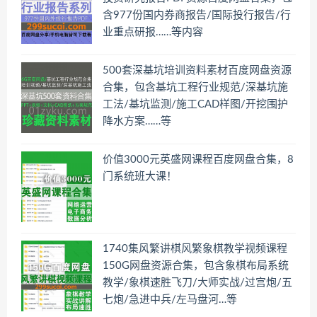
含977份国内券商报告/国际投行报告/行
业重点研报……等内容
500套深基坑培训资料素材百度网盘资源
合集，包含基坑工程行业规范/深基坑施
工法/基坑监测/施工CAD样图/开挖围护
降水方案……等
价值3000元英盛网课程百度网盘合集，8
门系统班大课！
1740集风繁讲棋风繁象棋教学视频课程
150G网盘资源合集，包含象棋布局系统
教学/象棋速胜飞刀/大师实战/过宫炮/五
七炮/急进中兵/左马盘河…等