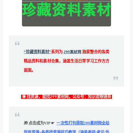
“珍藏资料素材”
系列为
299素材网
独家整合的各类
精品资料和素材合集，涵盖生活日常学习工作方方
面面。
◉ 找资源，就找299素材网，公众号：知识君眼镜哥
🎁 点击成为VIP ☛
一次性打包获取299素材网全站
所有资源+各类找资源技巧教学（涵盖考研/考证/外