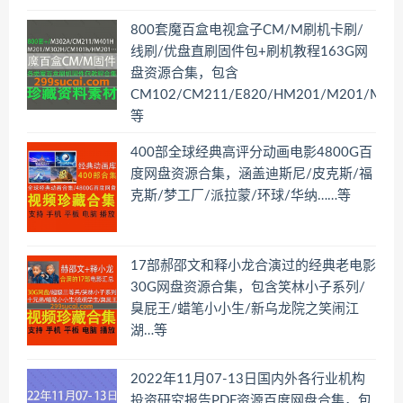
800套魔百盒电视盒子CM/M刷机卡刷/
线刷/优盘直刷固件包+刷机教程163G网
盘资源合集，包含
CM102/CM211/E820/HM201/M201/M40
等
400部全球经典高评分动画电影4800G百
度网盘资源合集，涵盖迪斯尼/皮克斯/福
克斯/梦工厂/派拉蒙/环球/华纳……等
17部郝邵文和释小龙合演过的经典老电影
30G网盘资源合集，包含笑林小子系列/
臭屁王/蜡笔小小生/新乌龙院之笑闹江
湖…等
2022年11月07-13日国内外各行业机构
投资研究报告PDF资源百度网盘合集，包