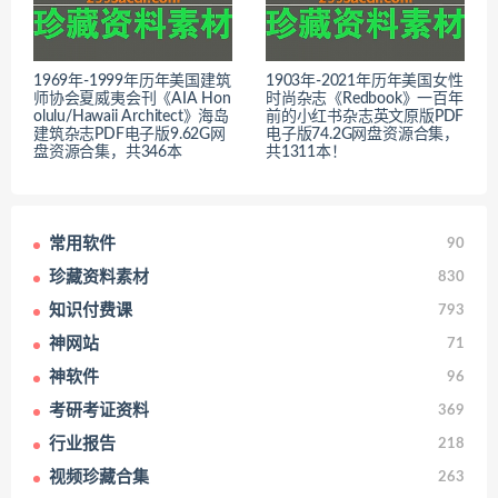
1969年-1999年历年美国建筑
1903年-2021年历年美国女性
师协会夏威夷会刊《AIA Hon
时尚杂志《Redbook》一百年
olulu/Hawaii Architect》海岛
前的小红书杂志英文原版PDF
建筑杂志PDF电子版9.62G网
电子版74.2G网盘资源合集，
盘资源合集，共346本
共1311本！
常用软件
90
珍藏资料素材
830
知识付费课
793
神网站
71
神软件
96
考研考证资料
369
行业报告
218
视频珍藏合集
263