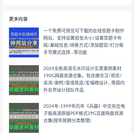
更多内容
一个免费可预览可下载的在线答题卡制作
网站，支持设置纸张大小/设置答题卡布
局/基础信息/阅卷方式/添加题目/打分框
手写模式选择…等功能
2024全新高清无水印设计实景案例素材
190G网盘资源合集，包含唐忠汉/郑忠/
吴滨/谢柯/壹境筑造/宏福樘设计…等国内
外名师设计团队作品
2024年-1999年历年《兵器》中文杂志电
子版高清原版PDF格式29G百度网盘资源
合集(按年按期分类整理)