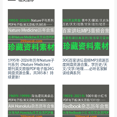
相关推荐
1995年-2026年历年Nature子
30G百家讲坛音频MP3资源百
刊系列《Nature Medicine》
度网盘资源合集，学历史/天
期刊英文原版PDF电子版24G
文/文学/地理……必听名家解
网盘资源合集，共385本！持
读经典系列
续更新！