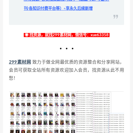
刊/各知识付费平台等）+享永久后续新增
◉ 找资源，就找299素材网，微信号：xue63358
299素材网
致力于做全网最优质的资源整合和分享网站，
会员可获取全站所有资源欢迎加入会员，找资源从此不用
愁！