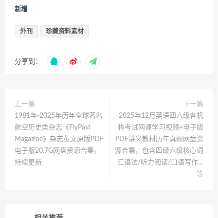
新增
外刊
珍藏资料素材
分享到：
上一篇
下一篇
1981年-2025年历年全球著名
2025年12月英语四六级各机
航空历史类杂志《FlyPast
构考试网课学习视频+电子版
Magazine》杂志英文原版PDF
PDF讲义教材历年真题网盘资
电子版20.7G网盘资源合集，
源合集，包含四级六级核心词
持续更新
汇语法/听力阅读/口语写作…
等