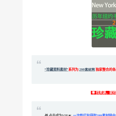
“珍藏资料素材”
系列为
299素材网
独家整合的各
◉ 找资源，就
🎁 点击成为VIP ☛
一次性打包获取299素材网