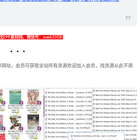
299素材网，微信号：xue63358
享网站，会员可获取全站所有资源欢迎加入会员，找资源从此不用