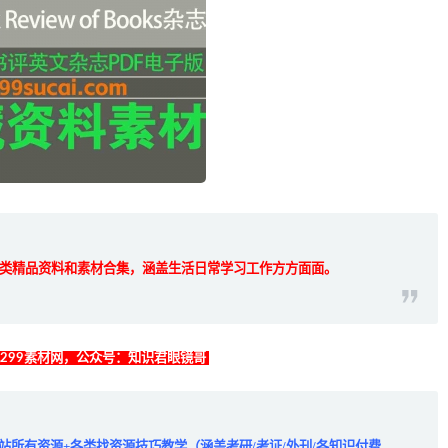
类精品资料和素材合集，涵盖生活日常学习工作方方面面。
找299素材网，公众号：知识君眼镜哥
全站所有资源+各类找资源技巧教学（涵盖考研/考证/外刊/各知识付费