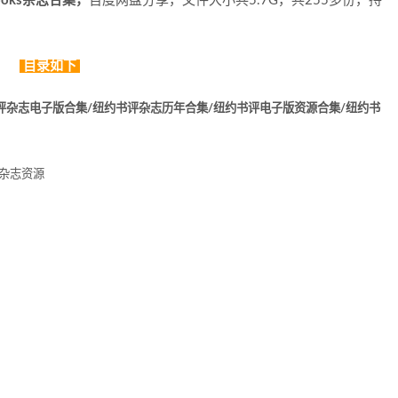
 Books杂志合集，
百度网盘分享，文件大小共5.7G，共255多份，持
目录如下
书评杂志电子版合集/纽约书评杂志历年合集/纽约书评电子版资源合集/纽约书
杂志资源