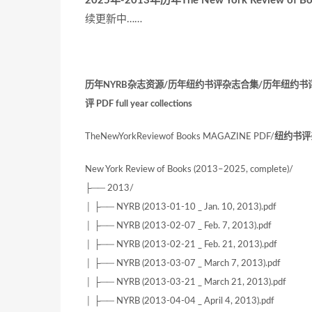
2025年-2013年历年The New York Review of
续更新中……
历年NYRB杂志资源/历年纽约书评杂志合集/历年纽约
评 PDF full year collections
TheNewYorkReviewof Books MAGAZINE PDF/
纽约书评
New York Review of Books (2013–2025, complete)/
├── 2013/
│ ├── NYRB (2013-01-10 _ Jan. 10, 2013).pdf
│ ├── NYRB (2013-02-07 _ Feb. 7, 2013).pdf
│ ├── NYRB (2013-02-21 _ Feb. 21, 2013).pdf
│ ├── NYRB (2013-03-07 _ March 7, 2013).pdf
│ ├── NYRB (2013-03-21 _ March 21, 2013).pdf
│ ├── NYRB (2013-04-04 _ April 4, 2013).pdf