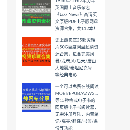
1956年-1962年历年
英国爵士音乐杂志
《Jazz News》高清英
文原版PDF电子版网盘
资源合集，共112本！
史上最卖座25部灾难
片50G百度网盘超清资
源合集，包含完美风
暴/龙卷风/后天/唐山
大地震/泰坦尼克号……
等经典电影
一个可以免费在线阅读
MOBI/EPUB/AZW3…
等15种格式电子书的
网页版电子书阅读器，
无需注册登陆，内置笔
记/高亮/翻译/书签/备
份等功能