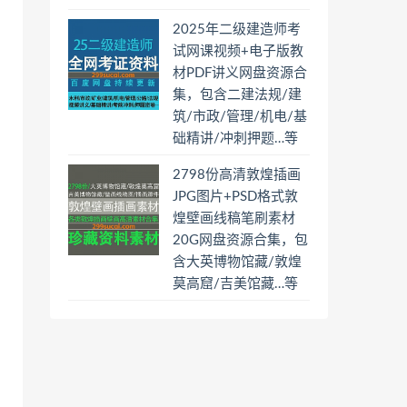
2025年二级建造师考
试网课视频+电子版教
材PDF讲义网盘资源合
集，包含二建法规/建
筑/市政/管理/机电/基
础精讲/冲刺押题…等
2798份高清敦煌插画
JPG图片+PSD格式敦
煌壁画线稿笔刷素材
20G网盘资源合集，包
含大英博物馆藏/敦煌
莫高窟/吉美馆藏…等