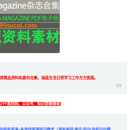
类精品资料和素材合集，涵盖生活日常学习工作方方面面。
找299素材网，公众号：知识君眼镜哥
全站所有资源+各类找资源技巧教学（涵盖考研/考证/外刊/各知识付费