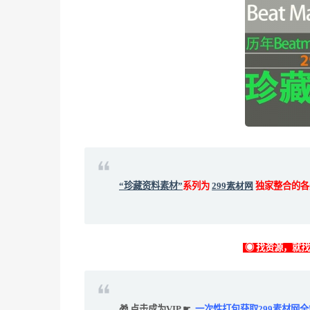
“珍藏资料素材”
系列为
299素材网
独家整合的各
◉ 找资源，就
🎁 点击成为VIP ☛
一次性打包获取299素材网