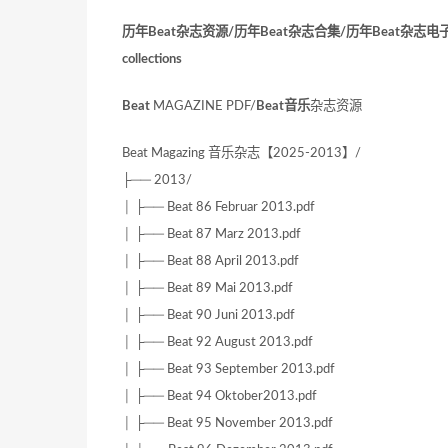
历年Beat杂志资源/历年Beat杂志合集/历年Beat杂志电子版合
collections
Beat
MAGAZINE PDF/
Beat音乐
杂志资源
Beat Magazing 音乐杂志【2025-2013】/
├── 2013/
│ ├── Beat 86 Februar 2013.pdf
│ ├── Beat 87 Marz 2013.pdf
│ ├── Beat 88 April 2013.pdf
│ ├── Beat 89 Mai 2013.pdf
│ ├── Beat 90 Juni 2013.pdf
│ ├── Beat 92 August 2013.pdf
│ ├── Beat 93 September 2013.pdf
│ ├── Beat 94 Oktober2013.pdf
│ ├── Beat 95 November 2013.pdf