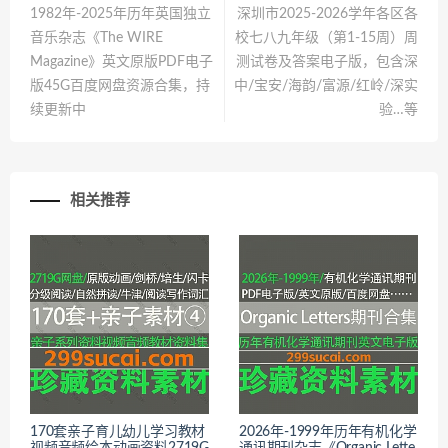
1982年-2025年历年英国独立
深圳市2025-2026学年各区各
音乐杂志《The WIRE
校七八九年级（第1-15周）周
Magazine》英文原版PDF电子
测试卷及答案电子版，包含深
版45G百度网盘资源合集，持
中/宝安/海韵/富源/红岭/深实
续更新中
验…等
相关推荐
170套亲子育儿幼儿学习教材
2026年-1999年历年有机化学