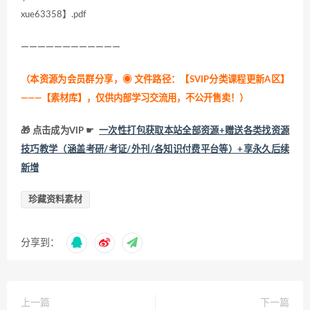
xue63358】.pdf
————————————
（本资源为会员群分享，
◉ 文件路径：【SVIP分类课程更新A区】
———【素材库】，仅供内部学习交流用，不公开售卖！
）
🎁 点击成为VIP ☛
一次性打包获取本站全部资源+赠送各类找资源
技巧教学（涵盖考研/考证/外刊/各知识付费平台等）+享永久后续
新增
珍藏资料素材
分享到：
上一篇
下一篇