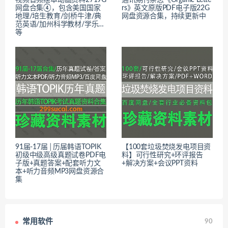
视频音频绘本动画资料2719G
通讯期刊杂志《Organic Lette
网盘合集④，包含美国国家
rs》英文原版PDF电子版22G
地理/培生教育/剑桥牛津/典
网盘资源合集，持续更新中
范英语/加州科学教材/学乐…
等
91届-17届│历届韩语TOPIK
【100套垃圾焚烧发电项目资
初级中级高级真题试卷PDF电
料】可行性研究+环评报告
子版+真题答案+配套听力文
+解决方案+会议PPT资料
本+听力音频MP3网盘资源合
集
常用软件
90