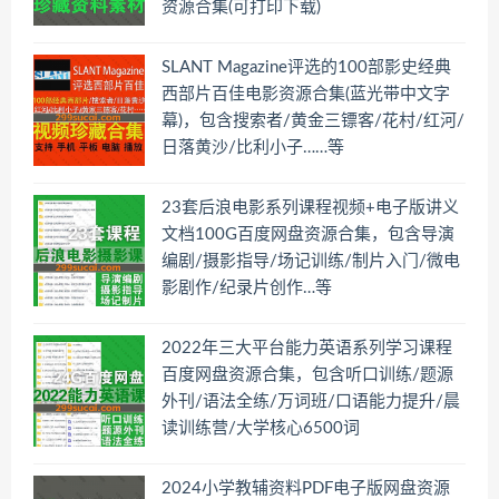
资源合集(可打印下载)
SLANT Magazine评选的100部影史经典
西部片百佳电影资源合集(蓝光带中文字
幕)，包含搜索者/黄金三镖客/花村/红河/
日落黄沙/比利小子……等
23套后浪电影系列课程视频+电子版讲义
文档100G百度网盘资源合集，包含导演
编剧/摄影指导/场记训练/制片入门/微电
影剧作/纪录片创作…等
2022年三大平台能力英语系列学习课程
百度网盘资源合集，包含听口训练/题源
外刊/语法全练/万词班/口语能力提升/晨
读训练营/大学核心6500词
2024小学教辅资料PDF电子版网盘资源