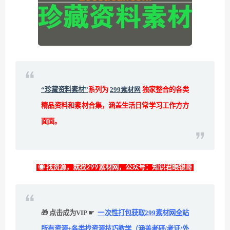
“珍藏资料素材”
系列为
299素材网
独家整合的各类
精品资料和素材合集，涵盖生活日常学习工作方方
面面。
◉ 找资源，就找299素材网，公众号：知识君眼镜哥
🎁 点击成为VIP ☛
一次性打包获取299素材网全站
所有资源+各类找资源技巧教学（涵盖考研/考证/外