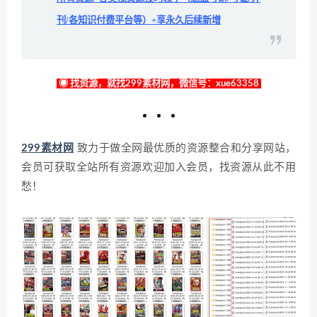
刊/各知识付费平台等）+享永久后续新增
◉ 找资源，就找299素材网，微信号：xue63358
299素材网
致力于做全网最优质的资源整合和分享网站，
会员可获取全站所有资源欢迎加入会员，找资源从此不用
愁！