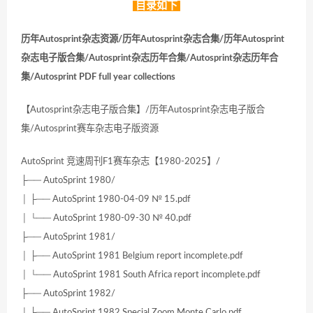
目录如下
历年Autosprint杂志资源/历年Autosprint杂志合集/历年Autosprint
杂志电子版合集/Autosprint杂志历年合集/Autosprint杂志历年合
集/Autosprint PDF full year collections
【Autosprint杂志电子版合集】/历年Autosprint杂志电子版合
集/Autosprint赛车杂志电子版资源
AutoSprint 竞速周刊F1赛车杂志【1980-2025】/
├── AutoSprint 1980/
│ ├── AutoSprint 1980-04-09 № 15.pdf
│ └── AutoSprint 1980-09-30 № 40.pdf
├── AutoSprint 1981/
│ ├── AutoSprint 1981 Belgium report incomplete.pdf
│ └── AutoSprint 1981 South Africa report incomplete.pdf
├── AutoSprint 1982/
│ ├── AutoSprint 1982 Special Zoom Monte Carlo.pdf