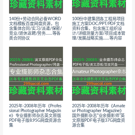
140份+劳动合同必备WORD
100份中建集团各工程局项目
文档模板百度网盘资源，包
施工方案DOC/PPT/PDF文档
含集体合同/实习/派遣/保密/
资料合集，包含施工组织设
竞业/退休返聘/劳务……等各
计/详细测量方案/项目成本管
类合同协议
理/发展战略实施……等内容
2025年-2008年历年《Profes
2025年-2008年历年《Amate
sional Photographer Magazin
ur Photographer Magazine》
e》专业摄影师杂志英文原版
国外摄影杂志“业余摄影师”英
PDF电子版8.95G网盘资源合
文原版PDF电子版37G网盘资
集
源合集