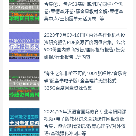
合集②，包含53基础练/阳光同学/全优
卷/荣德基好卷/薛金星教材全解/荣德基
典中点/王朝霞单元活页卷…等
2023年9月09-16日国内外各行业机构投
资研究报告PDF资源百度网盘合集，包含
900份国内券商报告/国际投行报告/投资
研报/行业报告…等内容
“有生之年非听不可的1001张唱片/音乐专
辑”配套书电子版+全套唱片无损格式
325G百度网盘资源合集
2024/25年汉语言国际教育专业考研网课
视频+电子版教材讲义真题课件网盘资源
合集，包含现代汉语/教育心理学/对外汉
语/基础强化冲刺…等