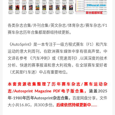
各类杂志合集/外刊合集/英文杂志/体育杂志/赛车杂志/F1
赛车杂志历年合集都是群组持续更新。
《AutoSprint》是一本专注于一级方程式赛车（F1）和汽车
运动的意大利周刊，在欧洲赛车媒体中享有很高声誉。中
文译名参考 《汽车冲刺》或《竞速周刊》,以其深度的技术
分析、快速的赛事报道和意大利视角，在全球赛车爱好者
（尤其是F1车迷）中占有重要地位。
本套资源收集整理了历年赛车杂志/赛车运动杂
志/Autosprint Magazine PDF电子版合集，
涵盖2025
年-1980年历年Autosprint杂志合集，
百度网盘分享，文件
大小共16.8G，共300多份。
后续依然持续更新中……