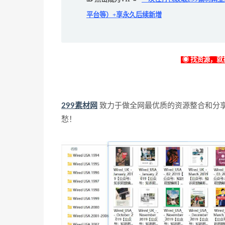
平台等）+享永久后续新增
◉ 找资源，就找
299素材网
致力于做全网最优质的资源整合和分
愁！