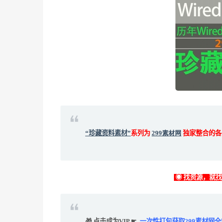
“珍藏资料素材”
系列为
299素材网
独家整合的各
◉ 找资源，就
🎁 点击成为VIP ☛
一次性打包获取299素材网