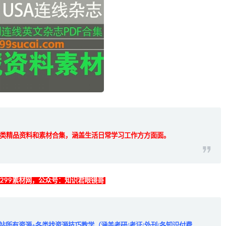
类精品资料和素材合集，涵盖生活日常学习工作方方面面。
找299素材网，公众号：知识君眼镜哥
全站所有资源+各类找资源技巧教学（涵盖考研/考证/外刊/各知识付费