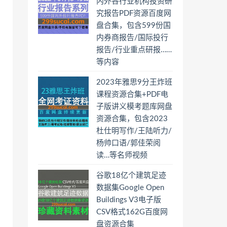
内外各行业机构投资研
究报告PDF资源百度网
盘合集，包含599份国
内券商报告/国际投行
报告/行业重点研报……
等内容
2023年雅思9分王炸班
课程资源合集+PDF电
子版讲义模考题库网盘
资源合集，包含2023
杜仕明写作/王陆听力/
杨帅口语/郭佳荣阅
读…等名师视频
谷歌18亿个建筑足迹
数据集Google Open
Buildings V3电子版
CSV格式162G百度网
盘资源合集