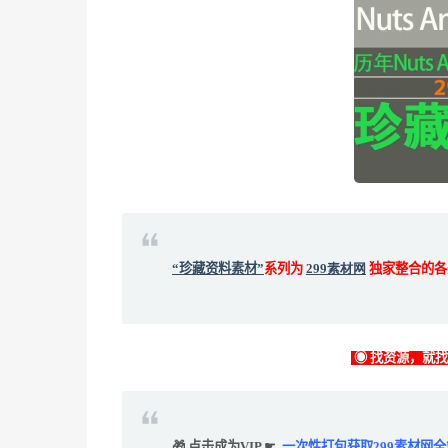
“珍藏资料素材”
系列为
299素材网
独家整合的各
◉ 找资源，就
🎁 点击成为VIP ☛
一次性打包获取299素材网