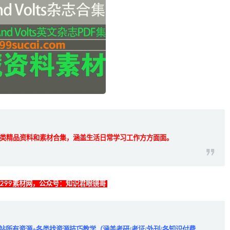
类精品资料和素材合集，涵盖生活日常学习工作方方面面。
找299素材网，公众号：知识君眼镜哥
全站所有资源+各类找资源技巧教学（涵盖考研/考证/外刊/各知识付费