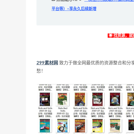
平台等）+享永久后续新增
◉ 找资源，就找
299素材网
致力于做全网最优质的资源整合和分
愁！