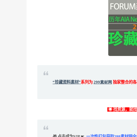
“珍藏资料素材”
系列为
299素材网
独家整合的各
◉ 找资源，就
🎁 点击成为VIP ☛
一次性打包获取299素材网