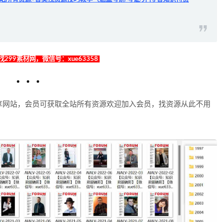
299素材网，微信号：xue63358
享网站，会员可获取全站所有资源欢迎加入会员，找资源从此不用