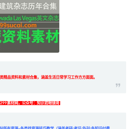
类精品资料和素材合集，涵盖生活日常学习工作方方面面。
找299素材网，公众号：知识君眼镜哥
全站所有资源+各类找资源技巧教学（涵盖考研/考证/外刊/各知识付费