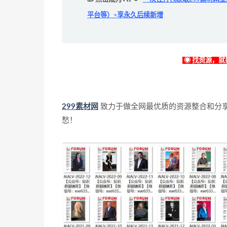
平台等）+享永久后续新增
◉ 找资源，就找
299素材网
致力于做全网最优质的资源整合和分
愁！