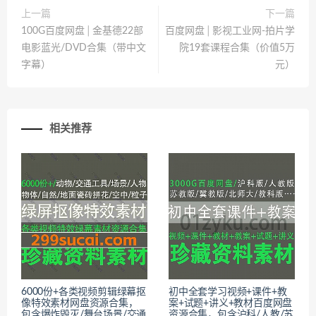
上一篇
下一篇
100G百度网盘│金基德22部
百度网盘│影视工业网-拍片学
电影蓝光/DVD合集（带中文
院19套课程合集（价值5万
字幕）
元）
相关推荐
6000份+各类视频剪辑绿幕抠
初中全套学习视频+课件+教
像特效素材网盘资源合集，
案+试题+讲义+教材百度网盘
包含爆炸毁灭/舞台场景/交通
资源合集，包含沪科/人教/苏