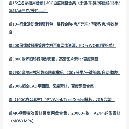
📰15位名家相声音频│30G百度网盘合集（于谦/牛群/郭德纲/马季/
冯巩/马三立/姜昆……）
📰10+行业活动策划资料包，银行金融/房产汽车/母婴教育/餐饮美
食……
📰200份绩效薪酬管理文档百度网盘资源，PDF+WORD双格式！
📰5800张怀旧珍藏电影海报，高清图片素材/百度网盘
📰9900套响应式纯静态网页模板，200+分类/一键部署/自助建站！
📰200G超全CAD平面图、图库素材，百度网盘合集
📰【100G办公素材】PPT/Word/Excel/Xmind模板，超强合集！
📰4K视频特效素材百度网盘合集，20000+款，AE/Pr必备素材
（MOV+MP4）