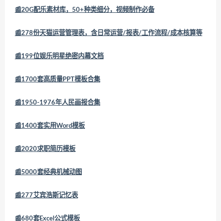
📰20G配乐素材库，50+种类细分，视频制作必备
📰278份天猫运营管理表，含日常运营/报表/工作流程/成本核算等
📰199位娱乐明星绝密内幕文档
📰1700套高质量PPT模板合集
📰1950-1976年人民画报合集
📰1400套实用Word模板
📰2020求职简历模板
📰5000套经典机械动图
📰277艾宾浩斯记忆表
📰680套Excel公式模板