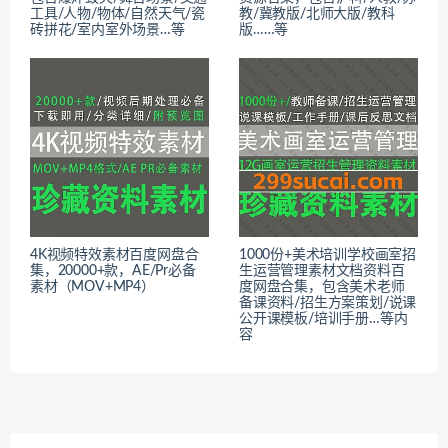
工具/人物/物体/自然天气/瓷
教/冀教版/北师大版/教科
砖拼花/室内室外场景…等
版……等
4K视频特效素材百度网盘合
1000份+美术培训学校画室招
集，20000+款，AE/Pr必备
生运营管理素材文档资料百
素材（MOV+MP4）
度网盘合集，包含美术老师
备课资料/招生方案策划/说课
公开课模板/培训手册…等内
容