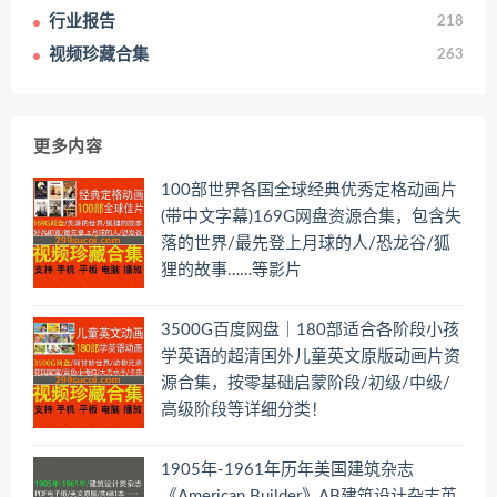
行业报告
218
视频珍藏合集
263
更多内容
100部世界各国全球经典优秀定格动画片
(带中文字幕)169G网盘资源合集，包含失
落的世界/最先登上月球的人/恐龙谷/狐
狸的故事……等影片
3500G百度网盘｜180部适合各阶段小孩
学英语的超清国外儿童英文原版动画片资
源合集，按零基础启蒙阶段/初级/中级/
高级阶段等详细分类！
1905年-1961年历年美国建筑杂志
《American Builder》AB建筑设计杂志英