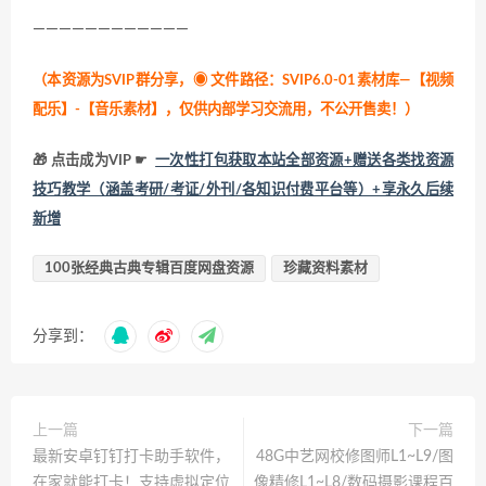
————————————
（本资源为SVIP群分享，
◉ 文件路径：SVIP6.0-01素材库—【视频
配乐】-【音乐素材】，仅供内部学习交流用，不公开售卖！
）
🎁 点击成为VIP ☛
一次性打包获取本站全部资源+赠送各类找资源
技巧教学（涵盖考研/考证/外刊/各知识付费平台等）+享永久后续
新增
100张经典古典专辑百度网盘资源
珍藏资料素材
分享到：
上一篇
下一篇
最新安卓钉钉打卡助手软件，
48G中艺网校修图师L1~L9/图
在家就能打卡！支持虚拟定位
像精修L1~L8/数码摄影课程百