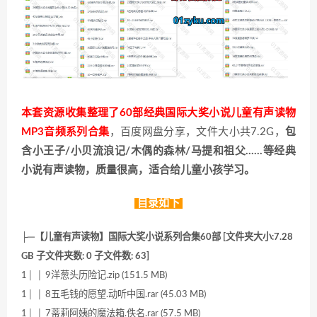
本套资源收集整理了60部经典国际大奖小说儿童有声读物
MP3音频系列合集
，百度网盘分享，文件大小共7.2G，
包
含小王子/小贝流浪记/木偶的森林/马提和祖父……等经典
小说有声读物，质量很高，适合给儿童小孩学习。
目录如下
├─【儿童有声读物】国际大奖小说系列合集60部 [文件夹大小:7.28
GB 子文件夹数: 0 子文件数: 63]
1│ │ 9洋葱头历险记.zip (151.5 MB)
1│ │ 8五毛钱的愿望.动听中国.rar (45.03 MB)
1│ │ 7蒂莉阿姨的魔法箱.佚名.rar (57.5 MB)