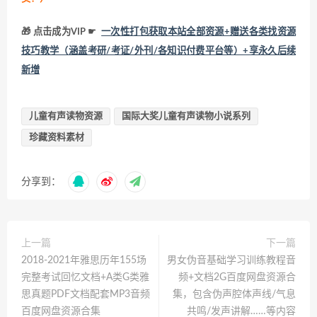
🎁 点击成为VIP ☛
一次性打包获取本站全部资源+赠送各类找资源
技巧教学（涵盖考研/考证/外刊/各知识付费平台等）+享永久后续
新增
儿童有声读物资源
国际大奖儿童有声读物小说系列
珍藏资料素材
分享到：
上一篇
下一篇
2018-2021年雅思历年155场
男女伪音基础学习训练教程音
完整考试回忆文档+A类G类雅
频+文档2G百度网盘资源合
思真题PDF文档配套MP3音频
集，包含伪声腔体声线/气息
百度网盘资源合集
共鸣/发声讲解……等内容