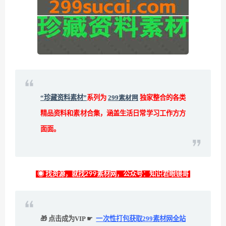
“珍藏资料素材”
系列为
299素材网
独家整合的各类
精品资料和素材合集，涵盖生活日常学习工作方方
面面。
◉ 找资源，就找299素材网，公众号：知识君眼镜哥
🎁 点击成为VIP ☛
一次性打包获取299素材网全站