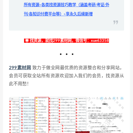
所有资源+各类找资源技巧教学（涵盖考研/考证/外
刊/各知识付费平台等）+享永久后续新增
◉ 找资源，就找299素材网，微信号：xue63358
299素材网
致力于做全网最优质的资源整合和分享网站，
会员可获取全站所有资源欢迎加入我们的会员，找资源从
此不用愁！