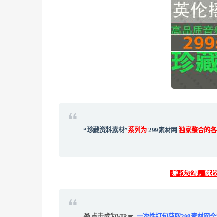
“珍藏资料素材”
系列为
299素材网
独家整合的各
◉ 找资源，就
🎁 点击成为VIP ☛
一次性打包获取299素材网