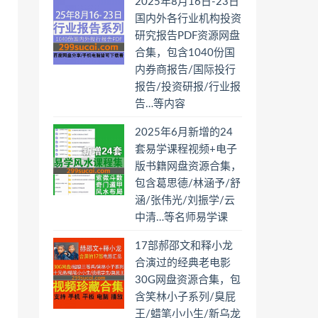
2025年8月16日-23日
国内外各行业机构投资
研究报告PDF资源网盘
合集，包含1040份国
内券商报告/国际投行
报告/投资研报/行业报
告…等内容
2025年6月新增的24
套易学课程视频+电子
版书籍网盘资源合集，
包含葛思德/林涵予/舒
涵/张伟光/刘振学/云
中清…等名师易学课
17部郝邵文和释小龙
合演过的经典老电影
30G网盘资源合集，包
含笑林小子系列/臭屁
王/蜡笔小小生/新乌龙