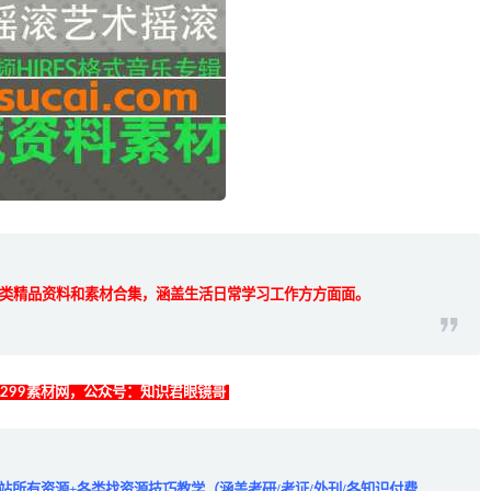
类精品资料和素材合集，涵盖生活日常学习工作方方面面。
找299素材网，公众号：知识君眼镜哥
全站所有资源+各类找资源技巧教学（涵盖考研/考证/外刊/各知识付费