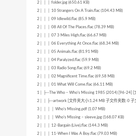
2│ │ │ folder.jpg (650.61 KB)
2│ │ │ 10 Strangers On A Train.flac (104.43 MB)
2│ │ │ 09 Idlewild.flac (85.9 MB)
2│ │ │ 08 All Of The Places.flac (78.39 MB)
2│ │ │ 07 3 Miles High.flac (66.67 MB)
2│ │ │ 06 Everything At Once.flac (68.34 MB)
2│ │ │ 05 Animals.flac (81.91 MB)
2│ │ │ 04 Paralyzed.flac (59.9 MB)
2│ │ │ 03 Radio Song.flac (69.2 MB)
2│ │ │ 02 Magnificent Time.flac (69.58 MB)
2│ │ │ 01 What Will Come.flac (66.11 MB)
1│ ├─The Who – Who’s Missing 1985 (2014) [96
2│ │ ├─artwork [文件夹大小:1.24 MB 子文件夹数: 0 子
3│ │ │ │ Who’s Missing.pdf (1.07 MB)
3│ │ │ │ Who’s Missing – sleeve.jpg (168.07 KB)
2│ │ │ 12-Bargain (Live).flac (144.3 MB)
2│ │ │ 11-When I Was A Boy.flac (79.03 MB)