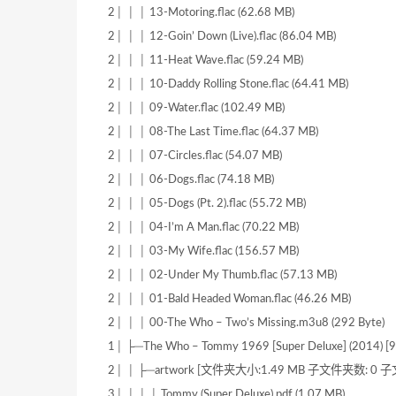
2│ │ │ 13-Motoring.flac (62.68 MB)
2│ │ │ 12-Goin’ Down (Live).flac (86.04 MB)
2│ │ │ 11-Heat Wave.flac (59.24 MB)
2│ │ │ 10-Daddy Rolling Stone.flac (64.41 MB)
2│ │ │ 09-Water.flac (102.49 MB)
2│ │ │ 08-The Last Time.flac (64.37 MB)
2│ │ │ 07-Circles.flac (54.07 MB)
2│ │ │ 06-Dogs.flac (74.18 MB)
2│ │ │ 05-Dogs (Pt. 2).flac (55.72 MB)
2│ │ │ 04-I’m A Man.flac (70.22 MB)
2│ │ │ 03-My Wife.flac (156.57 MB)
2│ │ │ 02-Under My Thumb.flac (57.13 MB)
2│ │ │ 01-Bald Headed Woman.flac (46.26 MB)
2│ │ │ 00-The Who – Two’s Missing.m3u8 (292 Byte)
1│ ├─The Who – Tommy 1969 [Super Deluxe] (20
2│ │ ├─artwork [文件夹大小:1.49 MB 子文件夹数: 0 子
3│ │ │ │ Tommy (Super Deluxe).pdf (1.07 MB)