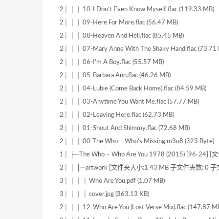
2│ │ │ 10-I Don’t Even Know Myself.flac (119.33 MB)
2│ │ │ 09-Here For More.flac (56.47 MB)
2│ │ │ 08-Heaven And Hell.flac (85.45 MB)
2│ │ │ 07-Mary Anne With The Shaky Hand.flac (73.71
2│ │ │ 06-I’m A Boy.flac (55.57 MB)
2│ │ │ 05-Barbara Ann.flac (46.26 MB)
2│ │ │ 04-Lubie (Come Back Home).flac (84.59 MB)
2│ │ │ 03-Anytime You Want Me.flac (57.77 MB)
2│ │ │ 02-Leaving Here.flac (62.73 MB)
2│ │ │ 01-Shout And Shimmy.flac (72.68 MB)
2│ │ │ 00-The Who – Who’s Missing.m3u8 (323 Byte)
1│ ├─The Who – Who Are You 1978 (2015) [96-2
2│ │ ├─artwork [文件夹大小:1.43 MB 子文件夹数: 0 子
3│ │ │ │ Who Are You.pdf (1.07 MB)
3│ │ │ │ cover.jpg (363.13 KB)
2│ │ │ 12-Who Are You (Lost Verse Mix).flac (147.87 M