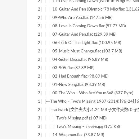
2│ │ │ 11-Love Is Coming Down (Work-In-Progress Mix)
2│ │ │ 10-Guitar And Pen (Olympic ’78 Mix).flac (131.6
2│ │ │ 09-Who Are You.flac (147.56 MB)
2│ │ │ 08-Love Is Coming Down.flac (87.77 MB)
2│ │ │ 07-Guitar And Pen.flac (129.39 MB)
2│ │ │ 06-Trick Of The Light.flac (100.95 MB)
2│ │ │ 05-Music Must Change.flac (103.7 MB)
2│ │ │ 04-Sister Disco.flac (96.89 MB)
2│ │ │ 03-905.flac (87.89 MB)
2│ │ │ 02-Had Enough.flac (98.89 MB)
2│ │ │ 01-New Song.flac (98.39 MB)
2│ │ │ 00-The Who – Who Are You.m3u8 (337 Byte)
1│ ├─The Who – Two’s Missing 1987 (2014) [96
2│ │ ├─artwork [文件夹大小:1.24 MB 子文件夹数: 0 子
3│ │ │ │ Two’s Missing.pdf (1.07 MB)
3│ │ │ │ Two’s Missing – sleeve.jpg (173 KB)
2│ │ │ 14-Waspman.flac (73.87 MB)