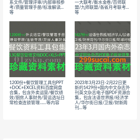
系文件/管理评审/内部审核参
一大联考/衡水金卷/百师联
考/质量管理手册/标准解读…
盟/九师联盟/各省月考联考…
等
等
1200份+餐饮管理工具包PPT
2023年3月23日-2月22日更
+DOC+EXCEL资料百度网盘
新的1429份+国内中文杂志外
合集，包含外卖运营/餐饮绩
刊英文杂志电子版PDF资源合
效/厨房人事财务/营运选址日
集，包含法语世界报/经济学
常检查连锁管理……等内容
人/华尔街日报/卫报/财新周
刊…等