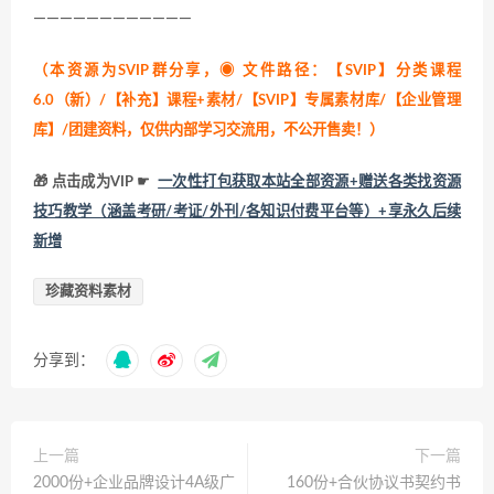
————————————
（本资源为SVIP群分享，
◉ 文件路径：【SVIP】分类课程
6.0（新）/【补充】课程+素材/【SVIP】专属素材库/【企业管理
库】/团建资料，仅供内部学习交流用，不公开售卖！
）
🎁 点击成为VIP ☛
一次性打包获取本站全部资源+赠送各类找资源
技巧教学（涵盖考研/考证/外刊/各知识付费平台等）+享永久后续
新增
珍藏资料素材
分享到：
上一篇
下一篇
2000份+企业品牌设计4A级广
160份+合伙协议书契约书