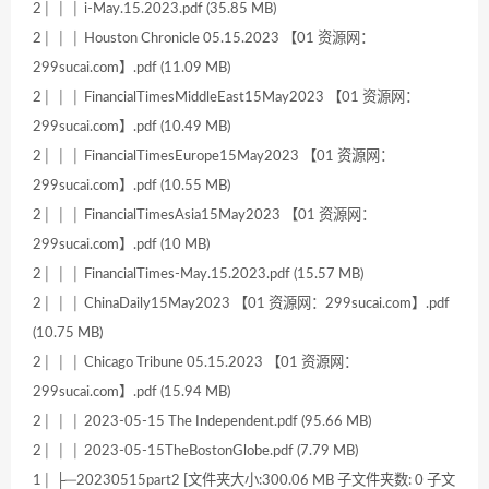
2│ │ │ i-May.15.2023.pdf (35.85 MB)
2│ │ │ Houston Chronicle 05.15.2023 【01 资源网：
299sucai.com】.pdf (11.09 MB)
2│ │ │ FinancialTimesMiddleEast15May2023 【01 资源网：
299sucai.com】.pdf (10.49 MB)
2│ │ │ FinancialTimesEurope15May2023 【01 资源网：
299sucai.com】.pdf (10.55 MB)
2│ │ │ FinancialTimesAsia15May2023 【01 资源网：
299sucai.com】.pdf (10 MB)
2│ │ │ FinancialTimes-May.15.2023.pdf (15.57 MB)
2│ │ │ ChinaDaily15May2023 【01 资源网：299sucai.com】.pdf
(10.75 MB)
2│ │ │ Chicago Tribune 05.15.2023 【01 资源网：
299sucai.com】.pdf (15.94 MB)
2│ │ │ 2023-05-15 The Independent.pdf (95.66 MB)
2│ │ │ 2023-05-15TheBostonGlobe.pdf (7.79 MB)
1│ ├─20230515part2 [文件夹大小:300.06 MB 子文件夹数: 0 子文