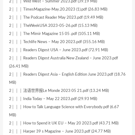
2│ │ │ Wild West – Summer 2023.pdf (39.19 MB)
2│ │ │ TimesMagazine-May.20.2023 (1).pdf (26.83 MB)
2│ │ │ The Podcast Reader May 2023.pdf (19.49 MB)
2│ │ │ TheWeekUSA 2023-05-26.pdf (15.13 MB)
2│ │ │ The Mimir Magazine 15 05 .pdf (105.11 MB)
2│ │ │ Techlife News – May 20 2023.pdf (355.16 MB)
2│ │ │ Readers Digest USA – June 2023.pdf (72.91 MB)
2│ │ │ Readers Digest Australia New Zealand – June 2023.pdf
(26.41 MB)
2│ │ │ Readers Digest Asia – English Edition June 2023.pdf (18.76
MB)
2│ │ │ 法语世界报Le Monde 2023 05 21.pdf (13.24 MB)
2│ │ │ India Today – May 22 2023.pdf (29.93 MB)
2│ │ │ How to Talk Language Science with Everybody.pdf (6.67
MB)
2│ │ │ How to Spend it UK EU – May 20 2023.pdf (43.71 MB)
2│ │ │ Harper 39 s Magazine – June 2023.pdf (24.77 MB)