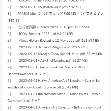
2│ │ │ Chicago Tribune – 05.16.2023 .pdf (16.03 MB)
2│ │ │ 2023-05-16TheBostonGlobe.pdf (7.82 MB)
1│ ├─20230516part2 [文件夹大小:405.55 MB 子文件夹数: 0 子文
件数: 11]
2│ │ │ 法语世界报Le Monde 2023 05 16.pdf (13.12 MB)
2│ │ │ ICON-Summer-2023-.pdf (69.24 MB)
2│ │ │ About History Bookazine 12 May 2023.pdf (121.53 MB)
2│ │ │ 2023-06-01Harper27sMagazine.pdf (23.63 MB)
2│ │ │ 2023-05-16 Manager Today Special Issue ..pdf (55.29 MB)
2│ │ │ 2023-05-01MASKTheMagazine.pdf (32.27 MB)
2│ │ │ 2023-05-01InternationalArtist-MasteratWork-
HarleyBrown.pdf (10.07 MB)
2│ │ │ 2023-04-01 Native American Art Magazine – Everything
You Should Know About Turquoise.pdf (23.42 MB)
2│ │ │ 2023-04-01 International Artist – Station Points – James
Gurney.pdf (16.43 MB)
2│ │ │ 2023-04-01 American Art Collector – Brilliant Blooms.pdf