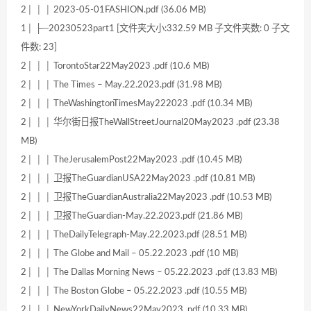
2│ │ │ 2023-05-01FASHION.pdf (36.06 MB)
1│ ├─20230523part1 [文件夹大小:332.59 MB 子文件夹数: 0 子文
件数: 23]
2│ │ │ TorontoStar22May2023 .pdf (10.6 MB)
2│ │ │ The Times – May.22.2023.pdf (31.98 MB)
2│ │ │ TheWashingtonTimesMay222023 .pdf (10.34 MB)
2│ │ │ 华尔街日报TheWallStreetJournal20May2023 .pdf (23.38
MB)
2│ │ │ TheJerusalemPost22May2023 .pdf (10.45 MB)
2│ │ │ 卫报TheGuardianUSA22May2023 .pdf (10.81 MB)
2│ │ │ 卫报TheGuardianAustralia22May2023 .pdf (10.53 MB)
2│ │ │ 卫报TheGuardian-May.22.2023.pdf (21.86 MB)
2│ │ │ TheDailyTelegraph-May.22.2023.pdf (28.51 MB)
2│ │ │ The Globe and Mail – 05.22.2023 .pdf (10 MB)
2│ │ │ The Dallas Morning News – 05.22.2023 .pdf (13.83 MB)
2│ │ │ The Boston Globe – 05.22.2023 .pdf (10.55 MB)
2│ │ │ NewYorkDailyNews22May2023 .pdf (10.33 MB)