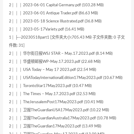
2│ │ │ 2023-06-01 Capital Germany.pdf (103.28 MB)
2│ │ │ 2023-06-01 Antique Trader.pdf (86.63 MB)
2│ │ │ 2023-05-18 Science Illustrated.pdf (36.8 MB)
2│ │ │ 2023-05-17Variety.pdf (16.41 MB)
1│ ├─20230518part1 [文件夹大小:705.43 MB 子文件夹数: 0 子文
件数: 31]
2│ │ │ 华尔街日报WSJ STAR – May.17.2023.pdf (8.14 MB)
2│ │ │ 华盛顿邮报WP-May.17.2023.pdf (22.68 MB)
2│ │ │ USA Today – May 17 2023.pdf (22.54 MB)
2│ │ │ USATodayInternationalEdition17May2023.pdf (10.67 MB)
2│ │ │ TorontoStar17May2023.pdf (10.47 MB)
2│ │ │ The Times – May.17.2023.pdf (32.53 MB)
2│ │ │ TheJerusalemPost17May2023.pdf (10.41 MB)
2│ │ │ 卫报TheGuardianUSA17May2023.pdf (10.22 MB)
2│ │ │ 卫报TheGuardianAustralia17May2023.pdf (10.78 MB)
2│ │ │ 卫报TheGuardian17May2023.pdf (13.49 MB)