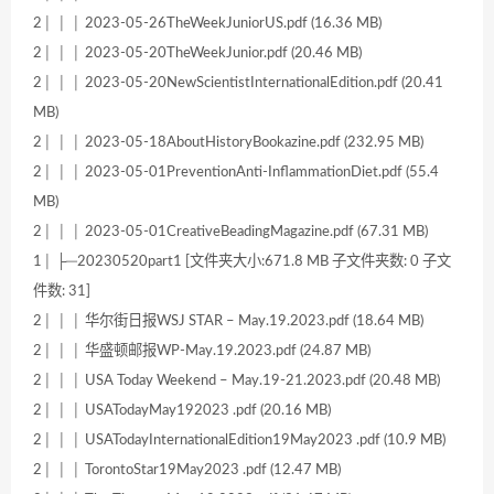
2│ │ │ 2023-05-26TheWeekJuniorUS.pdf (16.36 MB)
2│ │ │ 2023-05-20TheWeekJunior.pdf (20.46 MB)
2│ │ │ 2023-05-20NewScientistInternationalEdition.pdf (20.41
MB)
2│ │ │ 2023-05-18AboutHistoryBookazine.pdf (232.95 MB)
2│ │ │ 2023-05-01PreventionAnti-InflammationDiet.pdf (55.4
MB)
2│ │ │ 2023-05-01CreativeBeadingMagazine.pdf (67.31 MB)
1│ ├─20230520part1 [文件夹大小:671.8 MB 子文件夹数: 0 子文
件数: 31]
2│ │ │ 华尔街日报WSJ STAR – May.19.2023.pdf (18.64 MB)
2│ │ │ 华盛顿邮报WP-May.19.2023.pdf (24.87 MB)
2│ │ │ USA Today Weekend – May.19-21.2023.pdf (20.48 MB)
2│ │ │ USATodayMay192023 .pdf (20.16 MB)
2│ │ │ USATodayInternationalEdition19May2023 .pdf (10.9 MB)
2│ │ │ TorontoStar19May2023 .pdf (12.47 MB)