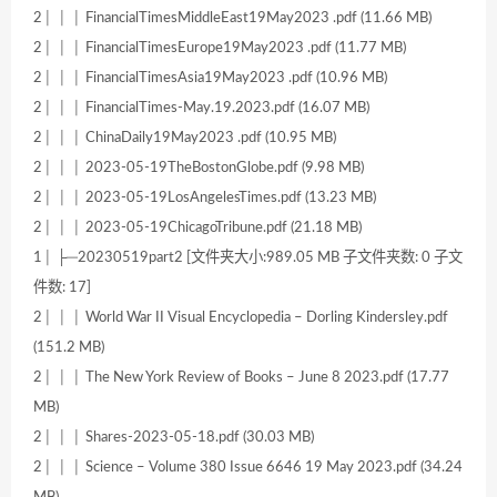
2│ │ │ FinancialTimesMiddleEast19May2023 .pdf (11.66 MB)
2│ │ │ FinancialTimesEurope19May2023 .pdf (11.77 MB)
2│ │ │ FinancialTimesAsia19May2023 .pdf (10.96 MB)
2│ │ │ FinancialTimes-May.19.2023.pdf (16.07 MB)
2│ │ │ ChinaDaily19May2023 .pdf (10.95 MB)
2│ │ │ 2023-05-19TheBostonGlobe.pdf (9.98 MB)
2│ │ │ 2023-05-19LosAngelesTimes.pdf (13.23 MB)
2│ │ │ 2023-05-19ChicagoTribune.pdf (21.18 MB)
1│ ├─20230519part2 [文件夹大小:989.05 MB 子文件夹数: 0 子文
件数: 17]
2│ │ │ World War II Visual Encyclopedia – Dorling Kindersley.pdf
(151.2 MB)
2│ │ │ The New York Review of Books – June 8 2023.pdf (17.77
MB)
2│ │ │ Shares-2023-05-18.pdf (30.03 MB)
2│ │ │ Science – Volume 380 Issue 6646 19 May 2023.pdf (34.24