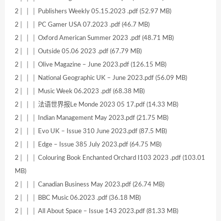
2│ │ │ Publishers Weekly 05.15.2023 .pdf (52.97 MB)
2│ │ │ PC Gamer USA 07.2023 .pdf (46.7 MB)
2│ │ │ Oxford American Summer 2023 .pdf (48.71 MB)
2│ │ │ Outside 05.06 2023 .pdf (67.79 MB)
2│ │ │ Olive Magazine – June 2023.pdf (126.15 MB)
2│ │ │ National Geographic UK – June 2023.pdf (56.09 MB)
2│ │ │ Music Week 06.2023 .pdf (68.38 MB)
2│ │ │ 法语世界报Le Monde 2023 05 17.pdf (14.33 MB)
2│ │ │ Indian Management May 2023.pdf (21.75 MB)
2│ │ │ Evo UK – Issue 310 June 2023.pdf (87.5 MB)
2│ │ │ Edge – Issue 385 July 2023.pdf (64.75 MB)
2│ │ │ Colouring Book Enchanted Orchard I103 2023 .pdf (103.01
MB)
2│ │ │ Canadian Business May 2023.pdf (26.74 MB)
2│ │ │ BBC Music 06.2023 .pdf (36.18 MB)
2│ │ │ All About Space – Issue 143 2023.pdf (81.33 MB)