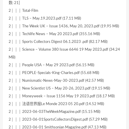
数: 21]
2│ │ │ Total-Film
2│ │ │ TLS – May.19.2023.pdf (17.11 MB)
2│ │ │ The Week UK – Issue 1436, May 20, 2023.pdf (19.95 MB)
2│ │ │ Techlife News – May 20 2023.pdf (355.16 MB)
2│ │ │ Sports Collectors Digest 06.1.2023 .pdf (82.17 MB)
2│ │ │ Science – Volume 380 Issue 6646 19 May 2023.pdf (34.24
MB)
2│ │ │ People USA – May 29 2023.pdf (56.15 MB)
2│ │ │ PEOPLE-Specials-King-Charles.pdf (55.68 MB)
2│ │ │ Numismatic-News-May-30-2023.pdf (42.57 MB)
2│ │ │ New Scientist US – May 20-26, 2023.pdf (19.15 MB)
2│ │ │ Moneyweek – Issue 1156 May 19 2023.pdf (18.17 MB)
2│ │ │ 法语世界报Le Monde 2023 05 20.pdf (14.52 MB)
2│ │ │ 2023-06-03TheWeekMagazine.pdf (15.15 MB)
2│ │ │ 2023-06-01SportsCollectorsDigest.pdf (57.29 MB)
2│ │ │ 2023-06-01 Smithsonian Magazine.pdf (47.13 MB)