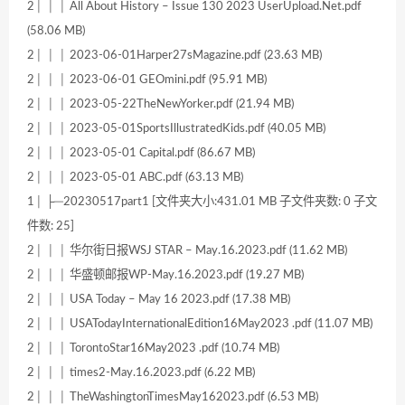
2│ │ │ All About History – Issue 130 2023 UserUpload.Net.pdf
(58.06 MB)
2│ │ │ 2023-06-01Harper27sMagazine.pdf (23.63 MB)
2│ │ │ 2023-06-01 GEOmini.pdf (95.91 MB)
2│ │ │ 2023-05-22TheNewYorker.pdf (21.94 MB)
2│ │ │ 2023-05-01SportsIllustratedKids.pdf (40.05 MB)
2│ │ │ 2023-05-01 Capital.pdf (86.67 MB)
2│ │ │ 2023-05-01 ABC.pdf (63.13 MB)
1│ ├─20230517part1 [文件夹大小:431.01 MB 子文件夹数: 0 子文
件数: 25]
2│ │ │ 华尔街日报WSJ STAR – May.16.2023.pdf (11.62 MB)
2│ │ │ 华盛顿邮报WP-May.16.2023.pdf (19.27 MB)
2│ │ │ USA Today – May 16 2023.pdf (17.38 MB)
2│ │ │ USATodayInternationalEdition16May2023 .pdf (11.07 MB)
2│ │ │ TorontoStar16May2023 .pdf (10.74 MB)
2│ │ │ times2-May.16.2023.pdf (6.22 MB)
2│ │ │ TheWashingtonTimesMay162023.pdf (6.53 MB)