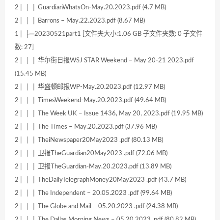
2│ │ │ GuardianWhatsOn-May.20.2023.pdf (4.7 MB)
2│ │ │ Barrons – May.22.2023.pdf (8.67 MB)
1│ ├─20230521part1 [文件夹大小:1.06 GB 子文件夹数: 0 子文件
数: 27]
2│ │ │ 华尔街日报WSJ STAR Weekend – May 20-21 2023.pdf
(15.45 MB)
2│ │ │ 华盛顿邮报WP-May.20.2023.pdf (12.97 MB)
2│ │ │ TimesWeekend-May.20.2023.pdf (49.64 MB)
2│ │ │ The Week UK – Issue 1436, May 20, 2023.pdf (19.95 MB)
2│ │ │ The Times – May.20.2023.pdf (37.96 MB)
2│ │ │ TheiNewspaper20May2023 .pdf (80.13 MB)
2│ │ │ 卫报TheGuardian20May2023 .pdf (72.06 MB)
2│ │ │ 卫报TheGuardian-May.20.2023.pdf (13.89 MB)
2│ │ │ TheDailyTelegraphMoney20May2023 .pdf (43.7 MB)
2│ │ │ The Independent – 20.05.2023 .pdf (99.64 MB)
2│ │ │ The Globe and Mail – 05.20.2023 .pdf (24.38 MB)
2│ │ │ The Dallas Morning News – 05.20.2023 .pdf (80.82 MB)