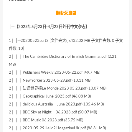
目录如下
├─【2023年5月23日-4月23日外刊中文杂志】
1│ ├─20230523part2 [文件夹大小:432.32 MB 子文件夹数: 0 子文
件数: 10]
2│ │ │ The Cambridge Dictionary of English Grammar.pdf (2.21
MB)
2│ │ │ Publishers Weekly 2023-05-22.pdf (49.7 MB)
2│ │ │ New Yorker 2023-05-29.pdf (10.11 MB)
2│ │ │ 法语世界报Le Monde 2023 05 23.pdf (10.07 MB)
2│ │ │ Geographical-June-2023.pdf (46.08 MB)
2│ │ │ delicious Australia – June 2023.pdf (105.46 MB)
2│ │ │ BBC Sky at Night – 06.2023.pdf (50.07 MB)
2│ │ │ BBC Music 06.2023.pdf (35.75 MB)
2│ │ │ 2023-05-29Hello21MagazineUK.pdf (86.81 MB)