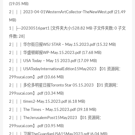
(19.05 MB)
2│ │ │ 2023-04-01WesternArtCollector-TheNewWest.pdf (21.49
MB)
1│ ├─20230516part1 [文件夹大小:528.82 MB 子文件夹数: 0 子文
件数: 28]
2│ │ │ 华尔街日报WSJ STAR – May.15.2023.pdf (15.32 MB)
2│ │ │ 华盛顿邮报WP-May.15.2023.pdf (17.68 MB)
2│ │ │ USA Today – May 15 2023.pdf (17.09 MB)
2│ │ │ USATodayInternationalEdition15May2023 【01 资源网：
299sucai.com】.pdf (10.66 MB)
2│ │ │ 多伦多明星日报Toronto Star 05.15.2023 【01 资源网：
299sucai.com】.pdf (10.34 MB)
2│ │ │ times2-May.15.2023.pdf (6.18 MB)
2│ │ │ The Times – May.15.2023.pdf (39.18 MB)
2│ │ │ TheJerusalemPost15May2023 【01 资源网：
299sucai.com】.pdf (10.95 MB)
2│ │ │ 卫报TheGuardianUSA15May2023.pdf (6.04 MB)