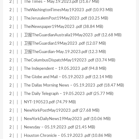
2│ │ │ The Times – May.19.2023.pdf (31.67 MB)
2│ │ │ TheWashingtonTimesMay192023 .pdf (10.93 MB)
2│ │ │ TheJerusalemPost19May2023 .pdf (10.25 MB)
2│ │ │ TheiNewspaper19May2023 .pdf (38.84 MB)
2│ │ │ 卫报TheGuardianAustralia19May2023 .pdf (12.68 MB)
2│ │ │ 卫报TheGuardian19May2023 .pdf (12.07 MB)
2│ │ │ 卫报TheGuardian-May.19.2023.pdf (12.3 MB)
2│ │ │ TheColumbusDispatchMay192023 .pdf (33.74 MB)
2│ │ │ The Independent – 19.05.2023 .pdf (94.8 MB)
2│ │ │ The Globe and Mail – 05.19.2023 .pdf (12.14 MB)
2│ │ │ The Dallas Morning News – 05.19.2023 .pdf (18.47 MB)
2│ │ │ The Daily Telegraph – 19.05.2023 .pdf (25.77 MB)
2│ │ │ NYT-190523.pdf (74.79 MB)
2│ │ │ NewYorkPostMay192023 .pdf (27.68 MB)
2│ │ │ NewYorkDailyNews19May2023 .pdf (10.06 MB)
2│ │ │ Newsday – 05.19.2023 .pdf (21.45 MB)
2│ │ │ Houston Chronicle – 05.19.2023 .pdf (10.86 MB)