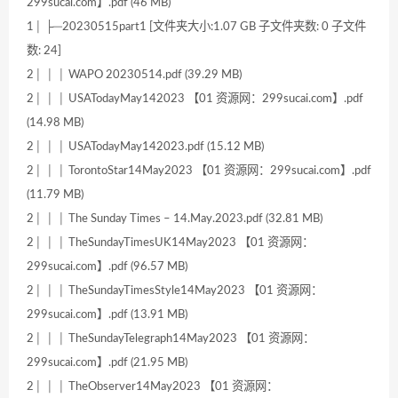
299sucai.com】.pdf (46 MB)
1│ ├─20230515part1 [文件夹大小:1.07 GB 子文件夹数: 0 子文件
数: 24]
2│ │ │ WAPO 20230514.pdf (39.29 MB)
2│ │ │ USATodayMay142023 【01 资源网：299sucai.com】.pdf
(14.98 MB)
2│ │ │ USATodayMay142023.pdf (15.12 MB)
2│ │ │ TorontoStar14May2023 【01 资源网：299sucai.com】.pdf
(11.79 MB)
2│ │ │ The Sunday Times – 14.May.2023.pdf (32.81 MB)
2│ │ │ TheSundayTimesUK14May2023 【01 资源网：
299sucai.com】.pdf (96.57 MB)
2│ │ │ TheSundayTimesStyle14May2023 【01 资源网：
299sucai.com】.pdf (13.91 MB)
2│ │ │ TheSundayTelegraph14May2023 【01 资源网：
299sucai.com】.pdf (21.95 MB)
2│ │ │ TheObserver14May2023 【01 资源网：