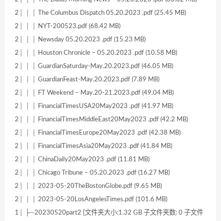
2│ │ │ The Columbus Dispatch 05.20.2023 .pdf (25.45 MB)
2│ │ │ NYT-200523.pdf (68.42 MB)
2│ │ │ Newsday 05.20.2023 .pdf (15.23 MB)
2│ │ │ Houston Chronicle – 05.20.2023 .pdf (10.58 MB)
2│ │ │ GuardianSaturday-May.20.2023.pdf (46.05 MB)
2│ │ │ GuardianFeast-May.20.2023.pdf (7.89 MB)
2│ │ │ FT Weekend – May.20-21.2023.pdf (49.04 MB)
2│ │ │ FinancialTimesUSA20May2023 .pdf (41.97 MB)
2│ │ │ FinancialTimesMiddleEast20May2023 .pdf (42.2 MB)
2│ │ │ FinancialTimesEurope20May2023 .pdf (42.38 MB)
2│ │ │ FinancialTimesAsia20May2023 .pdf (41.84 MB)
2│ │ │ ChinaDaily20May2023 .pdf (11.81 MB)
2│ │ │ Chicago Tribune – 05.20.2023 .pdf (16.27 MB)
2│ │ │ 2023-05-20TheBostonGlobe.pdf (9.65 MB)
2│ │ │ 2023-05-20LosAngelesTimes.pdf (101.6 MB)
1│ ├─20230520part2 [文件夹大小:1.32 GB 子文件夹数: 0 子文件