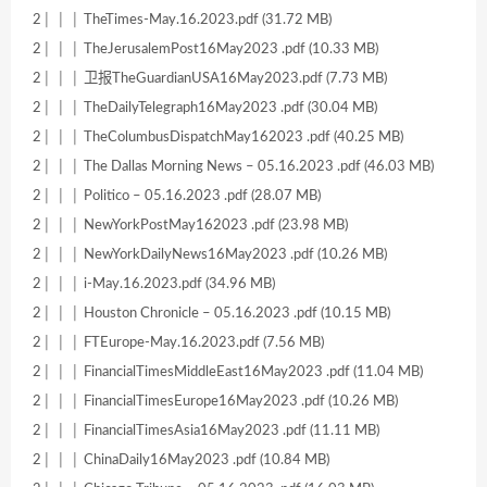
2│ │ │ TheTimes-May.16.2023.pdf (31.72 MB)
2│ │ │ TheJerusalemPost16May2023 .pdf (10.33 MB)
2│ │ │ 卫报TheGuardianUSA16May2023.pdf (7.73 MB)
2│ │ │ TheDailyTelegraph16May2023 .pdf (30.04 MB)
2│ │ │ TheColumbusDispatchMay162023 .pdf (40.25 MB)
2│ │ │ The Dallas Morning News – 05.16.2023 .pdf (46.03 MB)
2│ │ │ Politico – 05.16.2023 .pdf (28.07 MB)
2│ │ │ NewYorkPostMay162023 .pdf (23.98 MB)
2│ │ │ NewYorkDailyNews16May2023 .pdf (10.26 MB)
2│ │ │ i-May.16.2023.pdf (34.96 MB)
2│ │ │ Houston Chronicle – 05.16.2023 .pdf (10.15 MB)
2│ │ │ FTEurope-May.16.2023.pdf (7.56 MB)
2│ │ │ FinancialTimesMiddleEast16May2023 .pdf (11.04 MB)
2│ │ │ FinancialTimesEurope16May2023 .pdf (10.26 MB)
2│ │ │ FinancialTimesAsia16May2023 .pdf (11.11 MB)
2│ │ │ ChinaDaily16May2023 .pdf (10.84 MB)