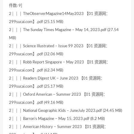
件数: 9]
2│ │ │ TheObserverMagazine14May2023 【01 资源网：
299sucai.com】.pdf (25.15 MB)
2│ │ │ The Sunday Times Magazine – May 14, 2023.pdf (27.54
MB)
2│ │ │ Science Illustrated – Issue 99 2023 【01 资源网：
299sucai.com】.pdf (32.06 MB)
2│ │ │ Robb Report Singapore – May 2023 【01 资源网：
299sucai.com】.pdf (62.34 MB)
2│ │ │ Readers Digest UK – June 2023 【01 资源网：
299sucai.com】.pdf (25.17 MB)
2│ │ │ Oxford American – Summer 2023 【01 资源网：
299sucai.com】.pdf (49.16 MB)
2│ │ │ National Geographic Kids – JuneJuly 2023.pdf (24.45 MB)
2│ │ │ Barron’s Magazine – May 15, 2023.pdf (8.2 MB)
2│ │ │ American History – Summer 2023 【01 资源网：