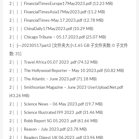
2│ │ │ FinancialTimesEurope17May2023.pdf (12.23 MB)
2│ │ │ FinancialTimesAsia17May2023.pdf (11.2 MB)
2│ │ │ FinancialTimes-May.17.2023.pdf (12.78 MB)
2│ │ │ ChinaDaily17May2023.pdf (10.29 MB)
2│ │ │ Chicago Tribune – 05.17.2023.pdf (25.07 MB)
1│ ├─20230517part2 [文件夹大小:1.65 GB 子文件夹数: 0 子文件
数: 31]
2│ │ │ Travel Africa 05.07 2023 .pdf (74.52 MB)
2│ │ │ The Hollywood Reporter – May 10 2023.pdf (50.82 MB)
2│ │ │ The Atlantic – June 2023.pdf (71.18 MB)
2│ │ │ Smithsonian Magazine – June 2023 UserUpload.Net.pdf
(43.26 MB)
2│ │ │ Science News – 06 May 2023.pdf (19.7 MB)
2│ │ │ Science Illustrated I99 2023 .pdf (31.46 MB)
2│ │ │ Robb Report SG 05.2023 .pdf (61.66 MB)
2│ │ │ Reason – July 2023.pdf (23.78 MB)
2│ │ │ Readers Digest UK 06.2023 .pdf (23.96 MB)