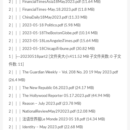
2│ │ │ FinancialTimesAsia18May2023.pdf (11.64 MB)
2│ │ │ FinancialTimes-May.18.2023.pdf (11.8 MB)
2│ │ │ ChinaDaily18May2023.pdf (11.33 MB)
2│ │ │ 2023-05-18 Politico.pdf (5.98 MB)
2│ │ │ 2023-05-18TheBostonGlobe.pdf (10.14 MB)
2│ │ │ 2023-05-18LosAngelesTimes.pdf (15.64 MB)
2│ │ │ 2023-05-18ChicagoTribune.pdf (30.82 MB)
1│ ├─20230518part2 [文件夹大小:411.52 MB 子文件夹数: 0 子文
件数: 11]
2│ │ │ The Guardian Weekly – Vol. 208 No. 20 19 May 2023.pdf
(26.4 MB)
2│ │ │ The New Republic 06.2023.pdf (24.17 MB)
2│ │ │ The Hollywood Reporter 05.17.2023.pdf (44.94 MB)
2│ │ │ Reason – July 2023.pdf (23.78 MB)
2│ │ │ NationalReviewMay292023.pdf (12.08 MB)
2│ │ │ 法语世界报Le Monde 2023 05 18.pdf (14.34 MB)
2│ │ │ Identity – May 2023.pdf (22.68 MB)