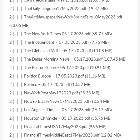
2│ │ │ 卫报TheGuardian-May.17.2023.pdf (13.09 MB)
2│ │ │ TheDailyTelegraph17May2023.pdf (19.87 MB)
2│ │ │ TheArtNewspaperNewYorkSpringFairs10May2023.pdf
(23.05 MB)
2│ │ │ The New York Times 05.17.2023.pdf (69.71 MB)
2│ │ │ The Independent – 17.05.2023.pdf (77.75 MB)
2│ │ │ The Globe and Mail – 05.17.2023.pdf (10.08 MB)
2│ │ │ The Dallas Morning News – 05.17.2023.pdf (107.45 MB)
2│ │ │ The Boston Globe – 05.17.2023.pdf (10.91 MB)
2│ │ │ Politico Europe – 17.05.2023.pdf (11.16 MB)
2│ │ │ Politico – 05.17.2023.pdf (10.52 MB)
2│ │ │ NewYorkPostMay172023.pdf (25.23 MB)
2│ │ │ NewYorkDailyNews17May2023.pdf (10.24 MB)
2│ │ │ Los Angeles Times – 05.17.2023.pdf (15.17 MB)
2│ │ │ Houston Chronicle – 05.17.2023.pdf (55.76 MB)
2│ │ │ FinancialTimesUSA17May2023.pdf (9.95 MB)
2│ │ │ FinancialTimesMiddleEast17May2023.pdf (12.02 MB)