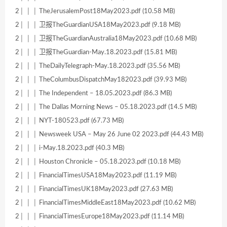
2│ │ │ TheJerusalemPost18May2023.pdf (10.58 MB)
2│ │ │ 卫报TheGuardianUSA18May2023.pdf (9.18 MB)
2│ │ │ 卫报TheGuardianAustralia18May2023.pdf (10.68 MB)
2│ │ │ 卫报TheGuardian-May.18.2023.pdf (15.81 MB)
2│ │ │ TheDailyTelegraph-May.18.2023.pdf (35.56 MB)
2│ │ │ TheColumbusDispatchMay182023.pdf (39.93 MB)
2│ │ │ The Independent – 18.05.2023.pdf (86.3 MB)
2│ │ │ The Dallas Morning News – 05.18.2023.pdf (14.5 MB)
2│ │ │ NYT-180523.pdf (67.73 MB)
2│ │ │ Newsweek USA – May 26 June 02 2023.pdf (44.43 MB)
2│ │ │ i-May.18.2023.pdf (40.3 MB)
2│ │ │ Houston Chronicle – 05.18.2023.pdf (10.18 MB)
2│ │ │ FinancialTimesUSA18May2023.pdf (11.19 MB)
2│ │ │ FinancialTimesUK18May2023.pdf (27.63 MB)
2│ │ │ FinancialTimesMiddleEast18May2023.pdf (10.62 MB)
2│ │ │ FinancialTimesEurope18May2023.pdf (11.14 MB)