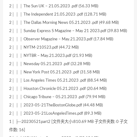
2│ │ │ The Sun UK – 21.05.2023 .pdf (56.33 MB)
2│ │ │ The Independent 21.05.2023 .pdf (128.71 MB)
2│ │ │ The Dallas Morning News 05.21.2023 .pdf (49.68 MB)
2│ │ │ Sunday Express S Magazine – May 21 2023.pdf (39.83 MB)
2│ │ │ Observer Magazine – May.21.2023.pdf (17.84 MB)
2│ │ │ NYTM-210523.pdf (44.72 MB)
2│ │ │ NYTBR – May.21.2023.pdf (21.93 MB)
2│ │ │ Newsday 05.21.2023 .pdf (32.28 MB)
2│ │ │ New York Post 05.21.2023 .pdf (31.58 MB)
2│ │ │ Los Angeles Times 05.21.2023 .pdf (88.54 MB)
2│ │ │ Houston Chronicle 05.21.2023 .pdf (20.64 MB)
2│ │ │ Chicago Tribune – 05.21.2023 .pdf (79.94 MB)
2│ │ │ 2023-05-21TheBostonGlobe.pdf (44.48 MB)
2│ │ │ 2023-05-21LosAngelesTimes.pdf (89.3 MB)
1│ ├─20230521part2 [文件夹大小:810.69 MB 子文件夹数: 0 子文
件数: 16]