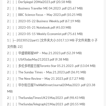
2│ │ │ DerSpiegel 20Mai2023.pdf (20.58 MB)
2│ │ │ Business Traveller ME 04.2023 .pdf (25.67 MB)
2│ │ │ BBC Science Focus – May 2023.pdf (10.25 MB)
2│ │ │ 2023-05-22 Business Weekly.pdf (67.19 MB)
2│ │ │ 2023-05-21 Notebook.pdf (45.03 MB)
2│ │ │ 2023-05-15 Weekly Economist.pdf (75.61 MB)
1│ ├─20230522part1 [文件夹大小:1017.13 MB 子文件夹数: 0 子
文件数: 22]
2│ │ │ 华盛顿邮报WP – May.21.2023.pdf (52.39 MB)
2│ │ │ USATodayMay212023.pdf (9.38 MB)
2│ │ │ 多伦多明星日报Toronto Star 05.21.2023 .pdf (13.04 MB)
2│ │ │ The Sunday Times – May.21.2023.pdf (36.91 MB)
2│ │ │ The New Review – May 21 2023.pdf (17.27 MB)
2│ │ │ 华尔街日报TheWallStreetJournal20May2023 .pdf (23.38
MB)
2│ │ │ TheSundayTimesUK21May2023 .pdf (98.43 MB)
2│ │ │ TheSundayTelegraph21May2023 .pdf (20.55 MB)