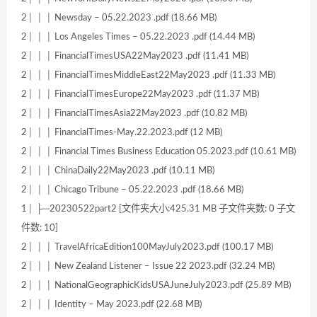
2│ │ │ Newsday – 05.22.2023 .pdf (18.66 MB)
2│ │ │ Los Angeles Times – 05.22.2023 .pdf (14.44 MB)
2│ │ │ FinancialTimesUSA22May2023 .pdf (11.41 MB)
2│ │ │ FinancialTimesMiddleEast22May2023 .pdf (11.33 MB)
2│ │ │ FinancialTimesEurope22May2023 .pdf (11.37 MB)
2│ │ │ FinancialTimesAsia22May2023 .pdf (10.82 MB)
2│ │ │ FinancialTimes-May.22.2023.pdf (12 MB)
2│ │ │ Financial Times Business Education 05.2023.pdf (10.61 MB)
2│ │ │ ChinaDaily22May2023 .pdf (10.11 MB)
2│ │ │ Chicago Tribune – 05.22.2023 .pdf (18.66 MB)
1│ ├─20230522part2 [文件夹大小:425.31 MB 子文件夹数: 0 子文
件数: 10]
2│ │ │ TravelAfricaEdition100MayJuly2023.pdf (100.17 MB)
2│ │ │ New Zealand Listener – Issue 22 2023.pdf (32.24 MB)
2│ │ │ NationalGeographicKidsUSAJuneJuly2023.pdf (25.89 MB)
2│ │ │ Identity – May 2023.pdf (22.68 MB)