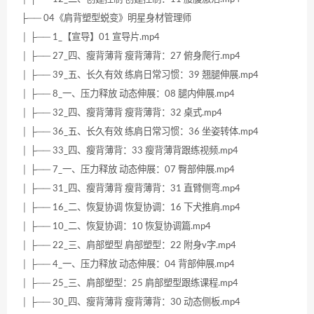
├── 04《肩背塑型蜕变》明星身材管理师
│ ├── 1_【宣导】01 宣导片.mp4
│ ├── 27_四、瘦背薄背 瘦背薄背：27 俯身爬行.mp4
│ ├── 39_五、长久有效 练肩日常习惯：39 翘腿伸展.mp4
│ ├── 8_一、压力释放 动态伸展：08 腿内伸展.mp4
│ ├── 32_四、瘦背薄背 瘦背薄背：32 桌式.mp4
│ ├── 36_五、长久有效 练肩日常习惯：36 坐姿转体.mp4
│ ├── 33_四、瘦背薄背：33 瘦背薄背跟练视频.mp4
│ ├── 7_一、压力释放 动态伸展：07 臀部伸展.mp4
│ ├── 31_四、瘦背薄背 瘦背薄背：31 直臂侧弯.mp4
│ ├── 16_二、恢复协调 恢复协调：16 下犬推肩.mp4
│ ├── 10_二、恢复协调：10 恢复协调篇.mp4
│ ├── 22_三、肩部塑型 肩部塑型：22 附身v字.mp4
│ ├── 4_一、压力释放 动态伸展：04 背部伸展.mp4
│ ├── 25_三、肩部塑型：25 肩部塑型跟练课程.mp4
│ ├── 30_四、瘦背薄背 瘦背薄背：30 动态侧板.mp4