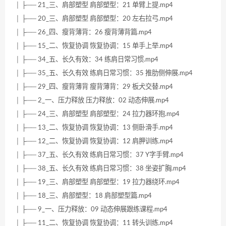
│ ├── 21_三、肩部塑型 肩部塑型：21 单臂上提.mp4
│ ├── 20_三、肩部塑型 肩部塑型：20 左右拉弓.mp4
│ ├── 26_四、瘦背薄背：26 瘦背薄背篇.mp4
│ ├── 15_二、恢复协调 恢复协调：15 单手上举.mp4
│ ├── 34_五、长久有效：34 练肩日常习惯.mp4
│ ├── 35_五、长久有效 练肩日常习惯：35 推肋侧伸展.mp4
│ ├── 29_四、瘦背薄背 瘦背薄背：29 板犬交替.mp4
│ ├── 2_一、压力释放 压力释放：02 动态伸展.mp4
│ ├── 24_三、肩部塑型 肩部塑型：24 拉力器环抱.mp4
│ ├── 13_二、恢复协调 恢复协调：13 侧卧滑手.mp4
│ ├── 12_二、恢复协调 恢复协调：12 肩胛训练.mp4
│ ├── 37_五、长久有效 练肩日常习惯：37 Y字手臂.mp4
│ ├── 38_五、长久有效 练肩日常习惯：38 坐姿扩胸.mp4
│ ├── 19_三、肩部塑型 肩部塑型：19 拉力器绕环.mp4
│ ├── 18_三、肩部塑型：18 肩部塑型篇.mp4
│ ├── 9_一、压力释放：09 动态伸展跟练课程.mp4
│ ├── 11_二、恢复协调 恢复协调：11 转头训练.mp4