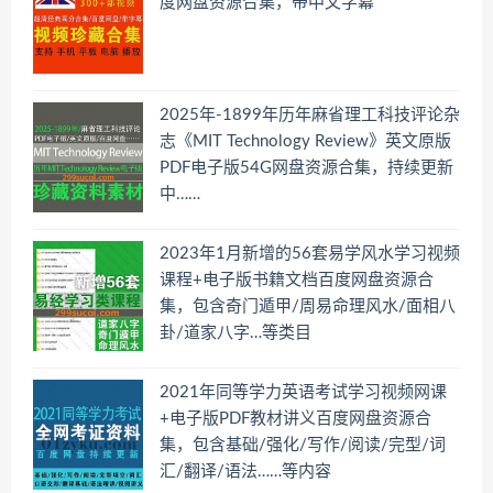
度网盘资源合集，带中文字幕
2025年-1899年历年麻省理工科技评论杂
志《MIT Technology Review》英文原版
PDF电子版54G网盘资源合集，持续更新
中……
2023年1月新增的56套易学风水学习视频
课程+电子版书籍文档百度网盘资源合
集，包含奇门遁甲/周易命理风水/面相八
卦/道家八字…等类目
2021年同等学力英语考试学习视频网课
+电子版PDF教材讲义百度网盘资源合
集，包含基础/强化/写作/阅读/完型/词
汇/翻译/语法……等内容