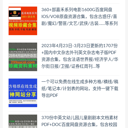
360+部嘉禾系列电影1600G百度网盘
IOS/VOB原盘资源合集，包含古惑仔/喜
剧/魔幻/警匪/文艺/武侠/古装……等系列
2023年4月23日-3月23日更新的1707份
+国内中文杂志外刊英文杂志电子版PDF
资源合集，包含法语世界报/经济学人/华
尔街日报/卫报/证券红周刊…等
一个可以免费在线生成多种方格/横线/稿
纸/笔记本/计划表的网站，支持一键下载
导出PDF
370份中英文幼儿园儿童剧剧本文档素材
PDF+DOC百度网盘资源合集，包含校园