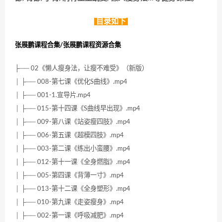
目录如下
张展鹏课程合集/张展鹏课程资源合集
├── 02《懒人瘦身法，让瘦不难受》（新版）
│ ├── 008-第七课《优化S曲线》.mp4
│ ├── 001-1.宣导片.mp4
│ ├── 015-第十四课《S曲线早出现》.mp4
│ ├── 009-第八课《站姿瘦四肢》.mp4
│ ├── 006-第五课《超模四肢》.mp4
│ ├── 003-第二课《练出小蛮腰》.mp4
│ ├── 012-第十一课《全身燃脂》.mp4
│ ├── 005-第四课《背薄一寸》.mp4
│ ├── 013-第十二课《全身塑形》.mp4
│ ├── 010-第九课《走姿瘦身》.mp4
│ ├── 002-第一课《呼吸减肥》.mp4