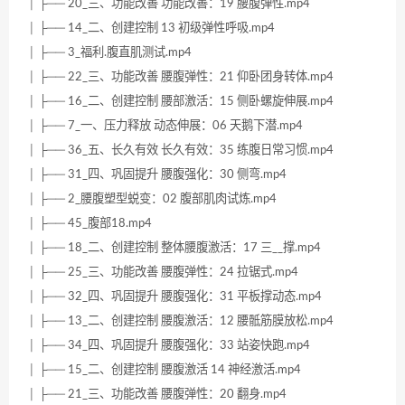
│ ├── 20_三、功能改善 功能改善：19 腰腹弹性.mp4
│ ├── 14_二、创建控制 13 初级弹性呼吸.mp4
│ ├── 3_福利.腹直肌测试.mp4
│ ├── 22_三、功能改善 腰腹弹性：21 仰卧团身转体.mp4
│ ├── 16_二、创建控制 腰部激活：15 侧卧螺旋伸展.mp4
│ ├── 7_一、压力释放 动态伸展：06 天鹅下潜.mp4
│ ├── 36_五、长久有效 长久有效：35 练腹日常习惯.mp4
│ ├── 31_四、巩固提升 腰腹强化：30 侧弯.mp4
│ ├── 2_腰腹塑型蜕变：02 腹部肌肉试炼.mp4
│ ├── 45_腹部18.mp4
│ ├── 18_二、创建控制 整体腰腹激活：17 三__撑.mp4
│ ├── 25_三、功能改善 腰腹弹性：24 拉锯式.mp4
│ ├── 32_四、巩固提升 腰腹强化：31 平板撑动态.mp4
│ ├── 13_二、创建控制 腰腹激活：12 腰骶筋膜放松.mp4
│ ├── 34_四、巩固提升 腰腹强化：33 站姿快跑.mp4
│ ├── 15_二、创建控制 腰腹激活 14 神经激活.mp4
│ ├── 21_三、功能改善 腰腹弹性：20 翻身.mp4