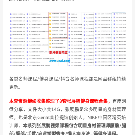
各类名师课程/健身课程/抖音名师课程都是网盘群组持续
更新。
本套资源继续收集整理了8套张展鹏健身课程合集，
百度网
盘分享，文件大小共14G，张展鹏是众多明星的身材管理
师，也是北京Genfit普拉提馆创始人，NIKE中国区精英培
训师，
本系列张展鹏视频课程包含明星身材管理师腰腹/腿
部/臀部/手臂/肩背塑型蜕变/懒人瘦身法…等健身课程。