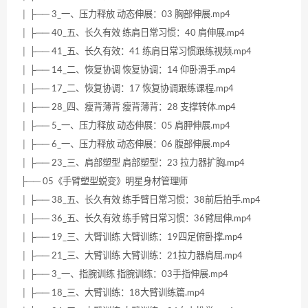
│ ├── 3_一、压力释放 动态伸展：03 胸部伸展.mp4
│ ├── 40_五、长久有效 练肩日常习惯：40 肩伸展.mp4
│ ├── 41_五、长久有效：41 练肩日常习惯跟练视频.mp4
│ ├── 14_二、恢复协调 恢复协调：14 仰卧滑手.mp4
│ ├── 17_二、恢复协调：17 恢复协调跟练课程.mp4
│ ├── 28_四、瘦背薄背 瘦背薄背：28 支撑转体.mp4
│ ├── 5_一、压力释放 动态伸展：05 肩胛伸展.mp4
│ ├── 6_一、压力释放 动态伸展：06 腹部伸展.mp4
│ ├── 23_三、肩部塑型 肩部塑型：23 拉力器扩胸.mp4
├── 05《手臂塑型蜕变》明星身材管理师
│ ├── 38_五、长久有效 练手臂日常习惯：38前后拍手.mp4
│ ├── 36_五、长久有效 练手臂日常习惯：36臂屈伸.mp4
│ ├── 19_三、大臂训练 大臂训练：19四足俯卧撑.mp4
│ ├── 21_三、大臂训练 大臂训练：21拉力器肩屈.mp4
│ ├── 3_一、指腕训练 指腕训练：03手指伸展.mp4
│ ├── 18_三、大臂训练：18大臂训练篇.mp4