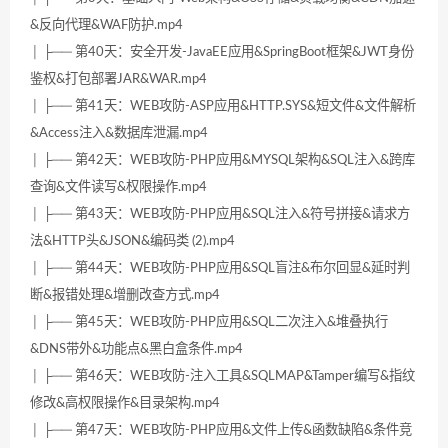
&反向代理&WAF防护.mp4
│ ├── 第40天：安全开发-JavaEE应用&SpringBoot框架&JWT身份
鉴权&打包部署JAR&WAR.mp4
│ ├── 第41天：WEB攻防-ASP应用&HTTP.SYS&短文件&文件解析
&Access注入&数据库泄漏.mp4
│ ├── 第42天：WEB攻防-PHP应用&MYSQL架构&SQL注入&跨库
查询&文件读写&权限操作.mp4
│ ├── 第43天：WEB攻防-PHP应用&SQL注入&符号拼接&请求方
法&HTTP头&JSON&编码类 (2).mp4
│ ├── 第44天：WEB攻防-PHP应用&SQL盲注&布尔回显&延时判
断&报错处理&增删改查方式.mp4
│ ├── 第45天：WEB攻防-PHP应用&SQL二次注入&堆叠执行
&DNS带外&功能点&黑白盒条件.mp4
│ ├── 第46天：WEB攻防-注入工具&SQLMAP&Tamper编写&指纹
修改&高权限操作&目录架构.mp4
│ ├── 第47天：WEB攻防-PHP应用&文件上传&函数缺陷&条件竞