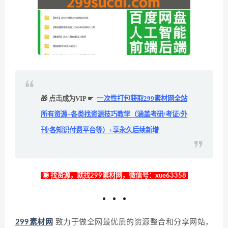
🎁 点击成为VIP ☛
一次性打包获取299素材网全站
所有资源+各类找资源技巧教学（涵盖考研/考证/外
刊/各知识付费平台等）+享永久后续新增
◉ 找资源，就找299素材网，微信号：xue63358
299素材网
致力于做全网最优质的资源整合和分享网站，