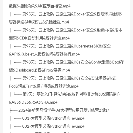
数据&控制角色&AK控制台接管.mp4
│ ├── 第95天：云上攻防-云原生篇&Docker安全&权限环境检测&
容器逃逸&特权模式&危险挂载.mp4
│ ├── 第96天：云上攻防-云原生篇&Docker安全&系统内核&版本
漏洞&CDK自动利用&容器逃逸.mp4
│ ├── 第97天：云上攻防-云原生篇&Kubernetes&K8s安全
&API&Kubelet未授权访问&容器执行.mp4
│ ├── 第98天：云上攻防-云原生篇&K8s安全&Config泄漏&Etcd存
储&Dashboard鉴权&Proxy暴露.mp4
│ ├── 第99天：云上攻防-云原生篇&K8s安全&实战场景&攻击
Pod&污点Taint&横向移动&容器逃逸.mp4
│ └── 第9天：基础入门-算法逆向&散列对称非对称&JS源码逆向
&AES&DES&RSA&SHA.mp4
├── 2024最新黑马博学谷-AI大模型应用开发训练营2期1/
│ ├── 001-大模型必备Python语言_ev.mp4
│ ├── 002-大模型必备Python语言_ev.mp4