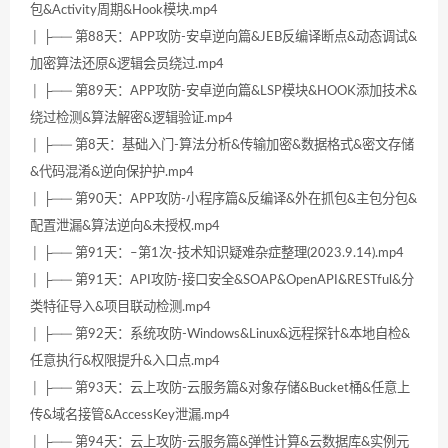
包&Activity周期&Hook模块.mp4
│ ├── 第88天：APP攻防-安卓逆向篇&JEB反编译断点&动态调试&
加密算法还原&逻辑会员绕过.mp4
│ ├── 第89天：APP攻防-安卓逆向篇&LSP模块&HOOK添加技术&
绕过检测&算法解密&逻辑验证.mp4
│ ├── 第8天：基础入门-算法分析&传输加密&数据格式&密文存储
&代码混淆&逆向保护护.mp4
│ ├── 第90天：APP攻防-小程序篇&反编译&外在抓包&主包分包&
配置泄漏&算法逆向&未授权.mp4
│ ├── 第91天：–第1次-技术知识疑难杂症整理(2023.9.14).mp4
│ ├── 第91天：API攻防-接口安全&SOAP&OpenAPI&RESTful&分
类特征导入&项目联动检测.mp4
│ ├── 第92天：系统攻防-Windows&Linux&远程探针&本地自检&
任意执行&权限提升&入口点.mp4
│ ├── 第93天：云上攻防-云服务篇&对象存储&Bucket桶&任意上
传&域名接管&AccessKey泄漏.mp4
│ ├── 第94天：云上攻防-云服务篇&弹性计算&云数据库&实例元