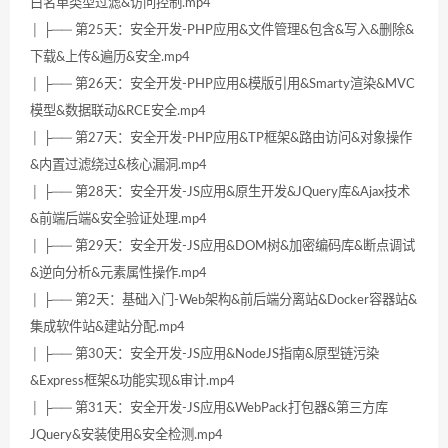
白名单类型过滤&访问控制.mp4
│ ├── 第25天：安全开发-PHP应用&文件管理&包含&写入&删除&
下载&上传&遍历&安全.mp4
│ ├── 第26天：安全开发-PHP应用&模版引用&Smarty渲染&MVC
模型&数据联动&RCE安全.mp4
│ ├── 第27天：安全开发-PHP应用&TP框架&路由访问&对象操作
&内置过滤绕过&核心漏洞.mp4
│ ├── 第28天：安全开发-JS应用&原生开发&JQuery库&Ajax技术
&前端后端&安全验证处理.mp4
│ ├── 第29天：安全开发-JS应用&DOM树&加密编码库&断点调试
&逆向分析&元素属性操作.mp4
│ ├── 第2天：基础入门-Web架构&前后端分离站&Docker容器站&
集成软件站&建站分配.mp4
│ ├── 第30天：安全开发-JS应用&NodeJS指南&原型链污染
&Express框架&功能实现&审计.mp4
│ ├── 第31天：安全开发-JS应用&WebPack打包器&第三方库
JQuery&安装使用&安全检测.mp4