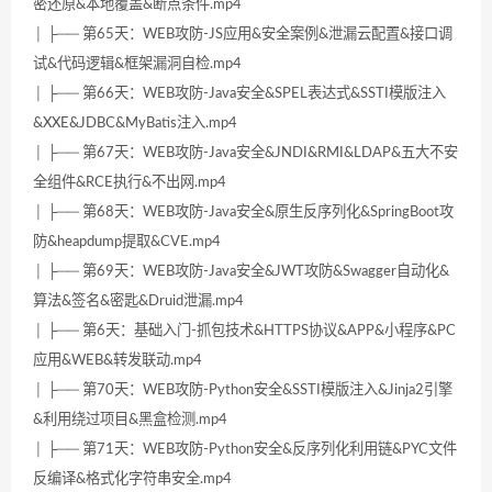
密还原&本地覆盖&断点条件.mp4
│ ├── 第65天：WEB攻防-JS应用&安全案例&泄漏云配置&接口调
试&代码逻辑&框架漏洞自检.mp4
│ ├── 第66天：WEB攻防-Java安全&SPEL表达式&SSTI模版注入
&XXE&JDBC&MyBatis注入.mp4
│ ├── 第67天：WEB攻防-Java安全&JNDI&RMI&LDAP&五大不安
全组件&RCE执行&不出网.mp4
│ ├── 第68天：WEB攻防-Java安全&原生反序列化&SpringBoot攻
防&heapdump提取&CVE.mp4
│ ├── 第69天：WEB攻防-Java安全&JWT攻防&Swagger自动化&
算法&签名&密匙&Druid泄漏.mp4
│ ├── 第6天：基础入门-抓包技术&HTTPS协议&APP&小程序&PC
应用&WEB&转发联动.mp4
│ ├── 第70天：WEB攻防-Python安全&SSTI模版注入&Jinja2引擎
&利用绕过项目&黑盒检测.mp4
│ ├── 第71天：WEB攻防-Python安全&反序列化利用链&PYC文件
反编译&格式化字符串安全.mp4