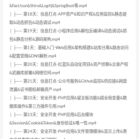
&FastJson&Shiro&Log4j&SpringBoot等.mp4
│ ├── 第18天：信息打点-APP资产&知识产权&应用监控&静态提
取&动态抓包&动态调试.mp4
│ ├── 第19天：信息打点-小程序应用&解包反编译&动态调试&抓
包&静态分析&源码架构.mp4
│ ├── 第1天：基础入门-Web应用&架构搭建&站库分离&路由访问
&配置受限&DNS解析.mp4
│ ├── 第20天：信息打点-红蓝队自动化项目&资产侦察&企查产权
&武器库部署&网络空间.mp4
│ ├── 第21天：信息打点-公众号服务&Github监控&供应链&网盘
泄漏&证书图标邮箱资产.mp4
│ ├── 第22天：安全开发-PHP应用&留言板功能&超全局变量&数
据库操作&第三方插件引用.mp4
│ ├── 第23天：安全开发-PHP应用&后台模块
&Session&Cookie&Token&身份验证&唯一性.mp4
│ ├── 第24天：安全开发-PHP应用&文件管理模块&显示上传&黑