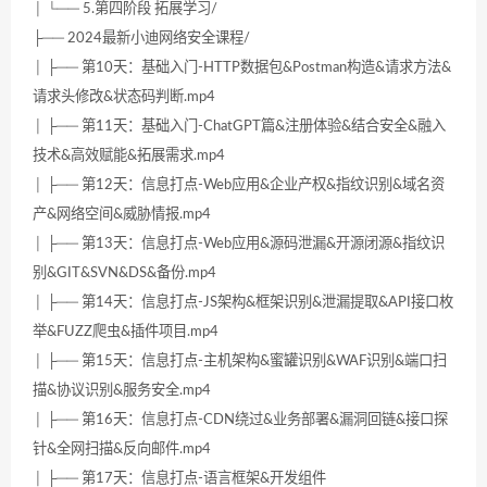
│ └── 5.第四阶段 拓展学习/
├── 2024最新小迪网络安全课程/
│ ├── 第10天：基础入门-HTTP数据包&Postman构造&请求方法&
请求头修改&状态码判断.mp4
│ ├── 第11天：基础入门-ChatGPT篇&注册体验&结合安全&融入
技术&高效赋能&拓展需求.mp4
│ ├── 第12天：信息打点-Web应用&企业产权&指纹识别&域名资
产&网络空间&威胁情报.mp4
│ ├── 第13天：信息打点-Web应用&源码泄漏&开源闭源&指纹识
别&GIT&SVN&DS&备份.mp4
│ ├── 第14天：信息打点-JS架构&框架识别&泄漏提取&API接口枚
举&FUZZ爬虫&插件项目.mp4
│ ├── 第15天：信息打点-主机架构&蜜罐识别&WAF识别&端口扫
描&协议识别&服务安全.mp4
│ ├── 第16天：信息打点-CDN绕过&业务部署&漏洞回链&接口探
针&全网扫描&反向邮件.mp4
│ ├── 第17天：信息打点-语言框架&开发组件