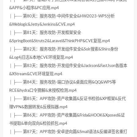
&APP&小程序&PC应用.mp4
│ ├── 第80天：服务攻防-中间件安全&HW2023-WPS分析
&Weblogic&Jetty&Jenkins&CVE.mp4
│ ├── 第81天：服务攻防-开发框架安全
&SpringBoot&Struts2&Laravel&ThinkPHP&CVE复现.mp4
│ ├── 第82天：服务攻防-开发组件安全&Solr搜索&Shiro身份
&Log4j日志&本地CVE环境复现.mp4
│ ├── 第83天：服务攻防-开发组件安全&Jackson&FastJson各版本
&XStream&CVE环境复现.mp4
│ ├── 第84天：服务攻防-端口协议&桌面应用&QQ&WPS等
RCE&hydra口令猜解&未授权检测.mp4
│ ├── 第85天：APP攻防-资产收集篇&反证书检验&XP框架&反代
理VPN&数据转发&反模拟器.mp4
│ ├── 第86天：APP攻防-资产收集篇&Frida&HOOK&Xposed&证
书提取&单向双向&检验抓包.mp4
│ ├── 第87天：APP攻防-安卓逆向篇&Smail语法&反编译签名重打