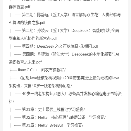
群体智慧.pdf
│ ├── 第三期：陈静远（浙江大学）语言解码双生花：人类经验与
AI算法的镜像之旅.pdf
│ ├── 第二期：孙凌云（浙江大学）DeepSeek：智能时代的全面
到来和人机协作的新常态.pdf
│ ├── 第四期：DeepSeek之火 可以燎原 -朱朝阳.pdf
│ └── 第四期：陈建海（浙江大学）DeepSeek的本地化部署与AI
通识教育之未来.pdf
├── linux C C++ —码农有道教程/
├── 《尼恩Java硬核架构视频》(20章带宝典)史上最为硬核的Java
架构班，来自40岁一线老架构师尼恩/
│ ├── 40岁一线老架构师尼恩大厂必备高并发核心编程电子书等资
料/
│ ├── 第01章：史上最强__线程池学习盛宴/
│ ├── 第02章：Netty__核心原理与底层知识__学习盛宴/
│ ├── 第03章：Netty_ByteBuf__学习盛宴/