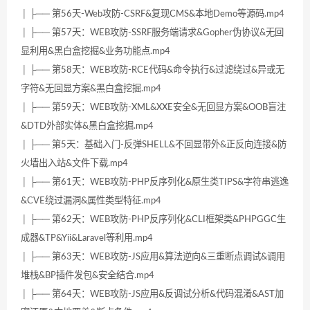
│ ├── 第56天-Web攻防-CSRF&复现CMS&本地Demo等源码.mp4
│ ├── 第57天：WEB攻防-SSRF服务端请求&Gopher伪协议&无回
显利用&黑白盒挖掘&业务功能点.mp4
│ ├── 第58天：WEB攻防-RCE代码&命令执行&过滤绕过&异或无
字符&无回显方案&黑白盒挖掘.mp4
│ ├── 第59天：WEB攻防-XML&XXE安全&无回显方案&OOB盲注
&DTD外部实体&黑白盒挖掘.mp4
│ ├── 第5天：基础入门-反弹SHELL&不回显带外&正反向连接&防
火墙出入站&文件下载.mp4
│ ├── 第61天：WEB攻防-PHP反序列化&原生类TIPS&字符串逃逸
&CVE绕过漏洞&属性类型特征.mp4
│ ├── 第62天：WEB攻防-PHP反序列化&CLI框架类&PHPGGC生
成器&TP&Yii&Laravel等利用.mp4
│ ├── 第63天：WEB攻防-JS应用&算法逆向&三重断点调试&调用
堆栈&BP插件发包&安全结合.mp4
│ ├── 第64天：WEB攻防-JS应用&反调试分析&代码混淆&AST加