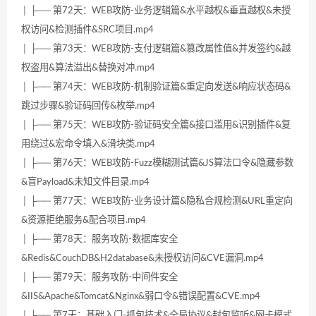
│ ├── 第72天：WEB攻防-业务逻辑篇&水平越权&垂直越权&未授
权访问&检测插件&SRC项目.mp4
│ ├── 第73天：WEB攻防-支付逻辑篇&篡改属性值&并发签约&越
权盗用&算法溢出&替换对冲.mp4
│ ├── 第74天：WEB攻防-机制验证篇&重定向发送&响应状态码&
跳过步骤&验证码回传&枚举.mp4
│ ├── 第75天：WEB攻防-验证码安全篇&接口滥用&识别插件&复
用绕过&宏命令填入&滑块类.mp4
│ ├── 第76天：WEB攻防-Fuzz模糊测试篇&JS算法口令&隐藏参数
&盲Payload&未知文件目录.mp4
│ ├── 第77天：WEB攻防-业务设计篇&隐私合规检测&URL重定向
&资源拒绝服务&配合项目.mp4
│ ├── 第78天：服务攻防-数据库安全
&Redis&CouchDB&H2database&未授权访问&CVE漏洞.mp4
│ ├── 第79天：服务攻防-中间件安全
&IIS&Apache&Tomcat&Nginx&弱口令&错误配置&CVE.mp4
│ ├── 第7天：基础入门-抓包技术&全局协议&封包监听&网卡模式