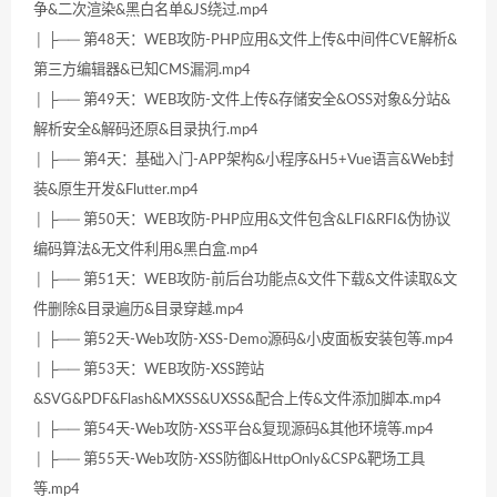
争&二次渲染&黑白名单&JS绕过.mp4
│ ├── 第48天：WEB攻防-PHP应用&文件上传&中间件CVE解析&
第三方编辑器&已知CMS漏洞.mp4
│ ├── 第49天：WEB攻防-文件上传&存储安全&OSS对象&分站&
解析安全&解码还原&目录执行.mp4
│ ├── 第4天：基础入门-APP架构&小程序&H5+Vue语言&Web封
装&原生开发&Flutter.mp4
│ ├── 第50天：WEB攻防-PHP应用&文件包含&LFI&RFI&伪协议
编码算法&无文件利用&黑白盒.mp4
│ ├── 第51天：WEB攻防-前后台功能点&文件下载&文件读取&文
件删除&目录遍历&目录穿越.mp4
│ ├── 第52天-Web攻防-XSS-Demo源码&小皮面板安装包等.mp4
│ ├── 第53天：WEB攻防-XSS跨站
&SVG&PDF&Flash&MXSS&UXSS&配合上传&文件添加脚本.mp4
│ ├── 第54天-Web攻防-XSS平台&复现源码&其他环境等.mp4
│ ├── 第55天-Web攻防-XSS防御&HttpOnly&CSP&靶场工具
等.mp4