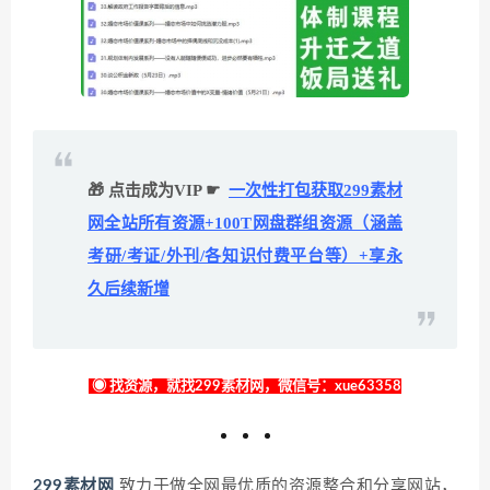
🎁 点击成为VIP ☛
一次性打包获取299素材
网全站所有资源+100T网盘群组资源（涵盖
考研/考证/外刊/各知识付费平台等）+享永
久后续新增
◉ 找资源，就找299素材网，微信号：xue63358
299素材网
致力于做全网最优质的资源整合和分享网站，