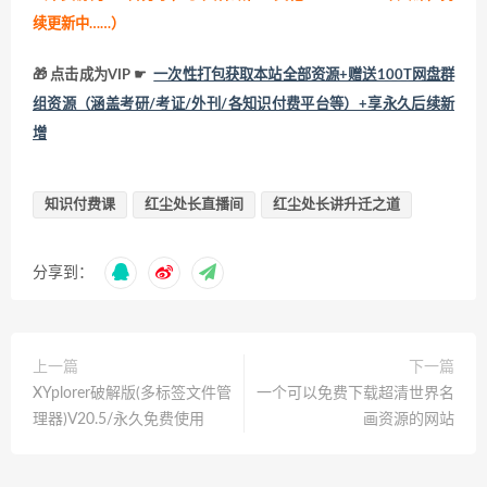
续更新中……）
🎁 点击成为VIP ☛
一次性打包获取本站全部资源+赠送100T网盘群
组资源（涵盖考研/考证/外刊/各知识付费平台等）+享永久后续新
增
知识付费课
红尘处长直播间
红尘处长讲升迁之道
分享到：
上一篇
下一篇
XYplorer破解版(多标签文件管
一个可以免费下载超清世界名
理器)V20.5/永久免费使用
画资源的网站