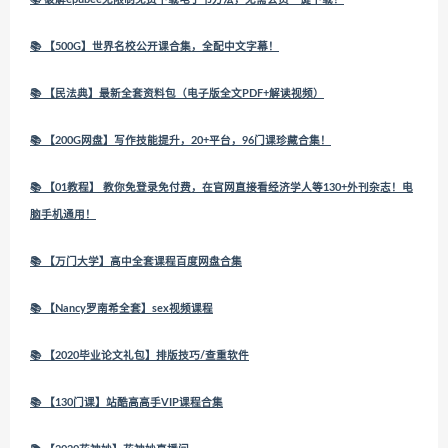
📚 【500G】世界名校公开课合集，全配中文字幕！
📚 【民法典】最新全套资料包（电子版全文PDF+解读视频）
📚 【200G网盘】写作技能提升，20+平台，96门课珍藏合集！
📚 【01教程】 教你免登录免付费，在官网直接看经济学人等130+外刊杂志！电
脑手机通用！
📚 【万门大学】高中全套课程百度网盘合集
📚 【Nancy罗南希全套】sex视频课程
📚 【2020毕业论文礼包】排版技巧/查重软件
📚 【130门课】站酷高高手VIP课程合集