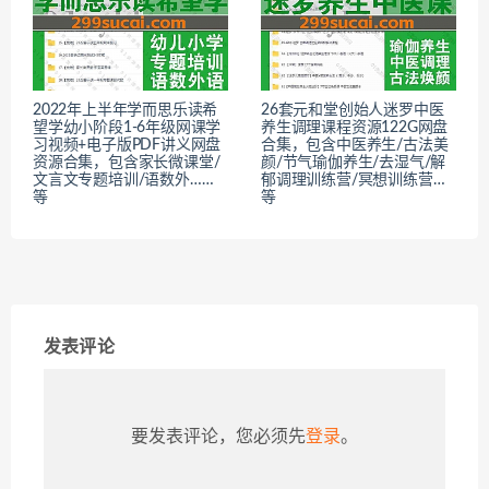
2022年上半年学而思乐读希
26套元和堂创始人迷罗中医
望学幼小阶段1-6年级网课学
养生调理课程资源122G网盘
习视频+电子版PDF讲义网盘
合集，包含中医养生/古法美
资源合集，包含家长微课堂/
颜/节气瑜伽养生/去湿气/解
文言文专题培训/语数外……
郁调理训练营/冥想训练营…
等
等
发表评论
要发表评论，您必须先
登录
。