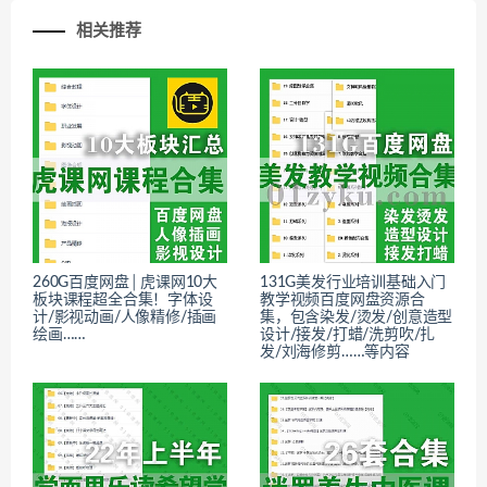
相关推荐
260G百度网盘│虎课网10大
131G美发行业培训基础入门
板块课程超全合集！字体设
教学视频百度网盘资源合
计/影视动画/人像精修/插画
集，包含染发/烫发/创意造型
绘画……
设计/接发/打蜡/洗剪吹/扎
发/刘海修剪……等内容