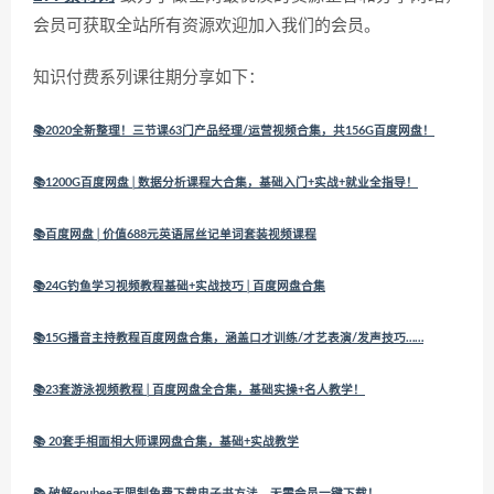
会员可获取全站所有资源欢迎加入我们的会员。
知识付费系列课往期分享如下：
📚2020全新整理！三节课63门产品经理/运营视频合集，共156G百度网盘！
📚1200G百度网盘│数据分析课程大合集，基础入门+实战+就业全指导！
📚百度网盘│价值688元英语屌丝记单词套装视频课程
📚24G钓鱼学习视频教程基础+实战技巧│百度网盘合集
📚15G播音主持教程百度网盘合集，涵盖口才训练/才艺表演/发声技巧……
📚23套游泳视频教程│百度网盘全合集，基础实操+名人教学！
📚 20套手相面相大师课网盘合集，基础+实战教学
📚 破解epubee无限制免费下载电子书方法，无需会员一键下载！