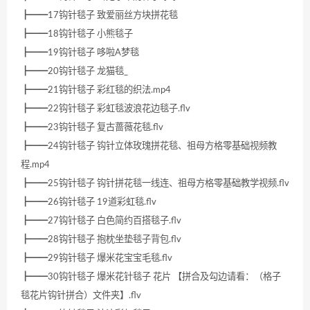
┣━━17钩针毯子 致爱丽丝方块拼花毯
┣━━18钩针毯子 小熊毯子
┣━━19钩针毯子 哆啦A梦毯
┣━━20钩针毯子 龙猫毯_
┣━━21钩针毯子 彩红毯的织法.mp4
┣━━22钩针毯子 彩虹毯波浪花边毯子.flv
┣━━23钩针毯子 复古蔷薇花毯.flv
┣━━24钩针毯子 钩针立体玫瑰拼花毯、祖母方格零基础视频教
程.mp4
┣━━25钩针毯子 钩针拼花毯一线连、祖母方格零基础教学视频.flv
┣━━26钩针毯子 19道彩虹毯.flv
┣━━27钩针毯子 白色简约百搭毯子.flv
┣━━28钩针毯子 抱枕坐垫毯子背包.flv
┣━━29钩针毯子 爆米花宝宝毛毯.flv
┣━━30钩针毯子 爆米花针毯子 花片 【拼合及勾边请看：（格子
毯花片钩针拼合）文件夹】.flv