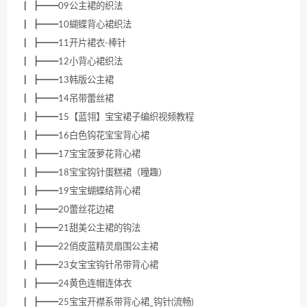
┃ ┣━━09公主裙的织法
┃ ┣━━10蝴蝶背心裙织法
┃ ┣━━11开片裙衣-棒针
┃ ┣━━12小背心裙织法
┃ ┣━━13韩版公主裙
┃ ┣━━14吊带蕾丝裙
┃ ┣━━15【蓝翎】宝宝裙子编织视频教程
┃ ┣━━16白色钩花宝宝背心裙
┃ ┣━━17宝宝菠萝花背心裙
┃ ┣━━18宝宝钩针蛋糕裙（瞳趣）
┃ ┣━━19宝宝蝴蝶结背心裙
┃ ┣━━20蕾丝花边裙
┃ ┣━━21甜美公主裙的钩法
┃ ┣━━22俏皮蓝精灵扇围公主裙
┃ ┣━━23女宝宝钩针吊带背心裙
┃ ┣━━24黄色连帽连体衣
┃ ┣━━25宝宝开襟系带背心裙_钩针(流畅)