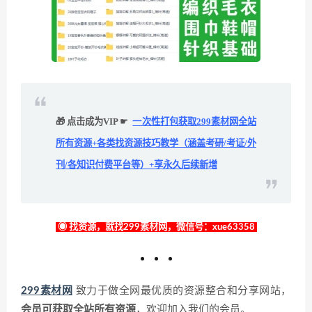
🎁 点击成为VIP ☛
一次性打包获取299素材网全站
所有资源+各类找资源技巧教学（涵盖考研/考证/外
刊/各知识付费平台等）+享永久后续新增
◉ 找资源，就找299素材网，微信号：xue63358
299素材网
致力于做全网最优质的资源整合和分享网站，
会员可获取全站所有资源
，欢迎加入我们的会员。