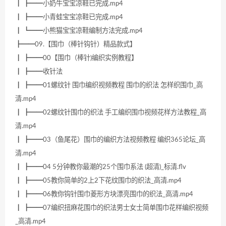
┃ ┣━━小奶牛宝宝凉鞋已完成.mp4
┃ ┣━━小青蛙宝宝凉鞋已完成.mp4
┃ ┗━━小熊猫宝宝凉鞋编制方法完成.mp4
┣━━09.【围巾（棒针钩针）精品款式】
┃ ┣━━00【围巾（棒针)编织实例教程】
┃ ┣━━收针法
┃ ┣━━01螺纹针 围巾编织视频教程 围巾的织法 怎样织围巾_高
清.mp4
┃ ┣━━02螺纹针围巾的织法 手工编织围巾视频花样方法教程_高
清.mp4
┃ ┣━━03（鱼尾花）围巾的编织方法视频教程 编织365论坛_高
清.mp4
┃ ┣━━04 5分钟教你最潮的25个围巾系法 (超清)_标清.flv
┃ ┣━━05教你简单的2上2下花纹围巾的织法_高清.mp4
┃ ┣━━06教你钩针围巾菱形方块漂亮围巾的织法_高清.mp4
┃ ┣━━07编织扭麻花围巾的织法男士女士简单围巾花样编织视频
_高清.mp4