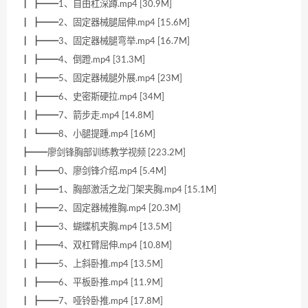
┃ ┣━━1、自由杠深蹲.mp4 [30.9M]
┃ ┣━━2、固定器械腿屈伸.mp4 [15.6M]
┃ ┣━━3、固定器械腿弯举.mp4 [16.7M]
┃ ┣━━4、倒蹬.mp4 [31.3M]
┃ ┣━━5、固定器械腿外展.mp4 [23M]
┃ ┣━━6、史密斯硬拉.mp4 [34M]
┃ ┣━━7、箭步走.mp4 [14.8M]
┃ ┗━━8、小腿提踵.mp4 [16M]
┣━━廖剑锋胸部训练教学视频 [223.2M]
┃ ┣━━0、廖剑锋介绍.mp4 [5.4M]
┃ ┣━━1、胸部激活之龙门架夹胸.mp4 [15.1M]
┃ ┣━━2、固定器械推胸.mp4 [20.3M]
┃ ┣━━3、蝴蝶机夹胸.mp4 [13.5M]
┃ ┣━━4、双杠臂屈伸.mp4 [10.8M]
┃ ┣━━5、上斜卧推.mp4 [13.5M]
┃ ┣━━6、平板卧推.mp4 [11.9M]
┃ ┣━━7、哑铃卧推.mp4 [17.8M]