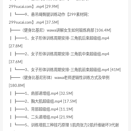
299sucai.com】.mp4 [29.9M]
┃ ┗━━9、悬吊绳臀腿训练动作【299素材网：
299sucai.com】.mp4 [37.5M]
┣━━（健身比基尼）wawa讲解女生如何锻炼肩部 [106.4M]
┃ ┣━━1、女子形体训练周期安排-三角肌后束超级组.mp4
[27.8M]
┃ ┣━━2、女子形体训练周期安排-三角肌中束超级组.mp4
[37.6M]
┃ ┗━━3、女子形体训练周期安排-三角肌前束超级组.mp4 [41M]
┣━━（健身比基尼形体）wawa老师逻辑性训练方式及举例
[180.8M]
┃ ┣━━1、肩部递增组.mp4 [32.5M]
┃ ┣━━2、胸大肌超级组.mp4 [17.5M]
┃ ┣━━3、背部超级组.mp4 [11.1M]
┃ ┣━━4、二头递增组.mp4 [21.9M]
┃ ┗━━5、训练增肌三种技巧原理 1肌肉张力2肌纤维破坏3代谢