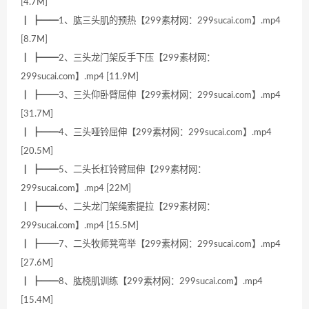
[4.7M]
┃ ┣━━1、肱三头肌的预热【299素材网：299sucai.com】.mp4
[8.7M]
┃ ┣━━2、三头龙门架反手下压【299素材网：
299sucai.com】.mp4 [11.9M]
┃ ┣━━3、三头仰卧臂屈伸【299素材网：299sucai.com】.mp4
[31.7M]
┃ ┣━━4、三头哑铃屈伸【299素材网：299sucai.com】.mp4
[20.5M]
┃ ┣━━5、二头长杠铃臂屈伸【299素材网：
299sucai.com】.mp4 [22M]
┃ ┣━━6、二头龙门架绳索提拉【299素材网：
299sucai.com】.mp4 [15.5M]
┃ ┣━━7、二头牧师凳弯举【299素材网：299sucai.com】.mp4
[27.6M]
┃ ┣━━8、肱桡肌训练【299素材网：299sucai.com】.mp4
[15.4M]