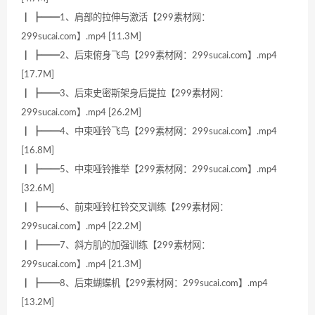
┃ ┣━━1、肩部的拉伸与激活【299素材网：
299sucai.com】.mp4 [11.3M]
┃ ┣━━2、后束俯身飞鸟【299素材网：299sucai.com】.mp4
[17.7M]
┃ ┣━━3、后束史密斯架身后提拉【299素材网：
299sucai.com】.mp4 [26.2M]
┃ ┣━━4、中束哑铃飞鸟【299素材网：299sucai.com】.mp4
[16.8M]
┃ ┣━━5、中束哑铃推举【299素材网：299sucai.com】.mp4
[32.6M]
┃ ┣━━6、前束哑铃杠铃交叉训练【299素材网：
299sucai.com】.mp4 [22.2M]
┃ ┣━━7、斜方肌的加强训练【299素材网：
299sucai.com】.mp4 [21.3M]
┃ ┣━━8、后束蝴蝶机【299素材网：299sucai.com】.mp4
[13.2M]