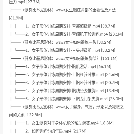
压力.mp4 [97.7M]
┣━━（健身比基尼形体）wawa女生锻炼背部的重要性及方法
[61.9M]
┃ ┣━━1、女子形体训练周期安排-背部超级组.mp4 [38.7M]
┃ ┗━━2、女子形体训练周期安排-背阔肌下段训练.mp4 [23.1M]
┣━━（健身比基尼形体）wawa女生如何锻炼三头 [30.2M]
┃ ┗━━1、女子形体训练周期安排-三头超级组.mp4 [30.2M]
┣━━（健身比基尼形体）wawa女生如何锻炼胸部？ [151.1M]
┃ ┣━━1、女子形体训练周期安排-胸肌激活.mp4 [66.1M]
┃ ┣━━2、女子形体训练周期安排-上胸杠铃卧推.mp4 [24.6M]
┃ ┣━━3、女子形体训练周期安排-上胸哑铃卧推.mp4 [20.7M]
┃ ┣━━4、女子形体训练周期安排-胸线坐姿推胸.mp4 [13.4M]
┃ ┗━━5、女子形体训练周期安排-下胸龙门架夹胸.mp4 [26.3M]
┣━━（健身比基尼形体）wawa女子健身，气质，形象以及减肥之
间的关系 [122.8M]
┃ ┣━━1、女生健身对于身体机能的帮助解答.mp4 [18.3M]
┃ ┣━━2、如何训练你的气质.mp4 [21.7M]