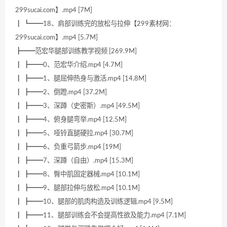
299sucai.com】.mp4 [7M]
┃ ┗━━18、肩部训练完的放松与拉伸【299素材网：
299sucai.com】.mp4 [5.7M]
┣━━范宏华腿部训练教学视频 [269.9M]
┃ ┣━━0、范宏华介绍.mp4 [4.7M]
┃ ┣━━1、腿屈伸热身与激活.mp4 [14.8M]
┃ ┣━━2、倒蹬.mp4 [37.2M]
┃ ┣━━3、深蹲（史密斯）.mp4 [49.5M]
┃ ┣━━4、俯身腿弯举.mp4 [12.5M]
┃ ┣━━5、哑铃直腿硬拉.mp4 [30.7M]
┃ ┣━━6、负重弓箭步.mp4 [19M]
┃ ┣━━7、深蹲（自由）.mp4 [15.3M]
┃ ┣━━8、臀中肌固定器械.mp4 [10.1M]
┃ ┣━━9、腿部拉伸与放松.mp4 [10.1M]
┃ ┣━━10、腿部的肌肉构造及训练逻辑.mp4 [9.5M]
┃ ┣━━11、腿部训练会不会提高性欲及能力.mp4 [7.1M]