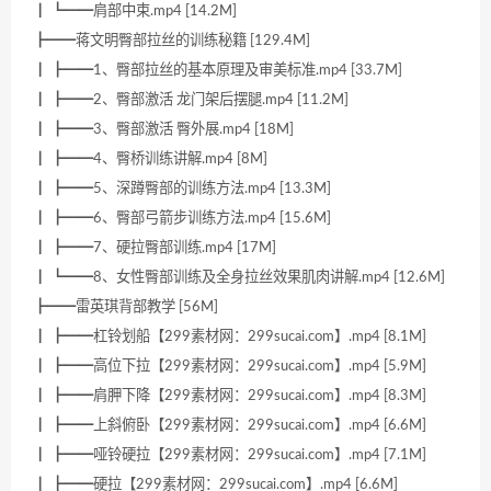
┃ ┗━━肩部中束.mp4 [14.2M]
┣━━蒋文明臀部拉丝的训练秘籍 [129.4M]
┃ ┣━━1、臀部拉丝的基本原理及审美标准.mp4 [33.7M]
┃ ┣━━2、臀部激活 龙门架后摆腿.mp4 [11.2M]
┃ ┣━━3、臀部激活 臀外展.mp4 [18M]
┃ ┣━━4、臀桥训练讲解.mp4 [8M]
┃ ┣━━5、深蹲臀部的训练方法.mp4 [13.3M]
┃ ┣━━6、臀部弓箭步训练方法.mp4 [15.6M]
┃ ┣━━7、硬拉臀部训练.mp4 [17M]
┃ ┗━━8、女性臀部训练及全身拉丝效果肌肉讲解.mp4 [12.6M]
┣━━雷英琪背部教学 [56M]
┃ ┣━━杠铃划船【299素材网：299sucai.com】.mp4 [8.1M]
┃ ┣━━高位下拉【299素材网：299sucai.com】.mp4 [5.9M]
┃ ┣━━肩胛下降【299素材网：299sucai.com】.mp4 [8.3M]
┃ ┣━━上斜俯卧【299素材网：299sucai.com】.mp4 [6.6M]
┃ ┣━━哑铃硬拉【299素材网：299sucai.com】.mp4 [7.1M]
┃ ┣━━硬拉【299素材网：299sucai.com】.mp4 [6.6M]