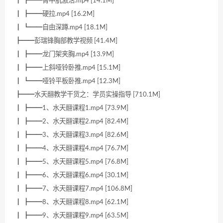
┃ ┣━━臀中肌激活.mp4 [14.1M]
┃ ┣━━硬拉.mp4 [16.2M]
┃ ┗━━自由深蹲.mp4 [18.1M]
┣━━彭瑞锋胸部教学视频 [41.4M]
┃ ┣━━龙门架夹胸.mp4 [13.9M]
┃ ┣━━上斜哑铃卧推.mp4 [15.1M]
┃ ┗━━哑铃平板卧推.mp4 [12.3M]
┣━━水天翮教学干货之：学员实操指导 [710.1M]
┃ ┣━━1、水天翮课程1.mp4 [73.9M]
┃ ┣━━2、水天翮课程2.mp4 [82.4M]
┃ ┣━━3、水天翮课程3.mp4 [82.6M]
┃ ┣━━4、水天翮课程4.mp4 [76.7M]
┃ ┣━━5、水天翮课程5.mp4 [76.8M]
┃ ┣━━6、水天翮课程6.mp4 [30.1M]
┃ ┣━━7、水天翮课程7.mp4 [106.8M]
┃ ┣━━8、水天翮课程8.mp4 [62.1M]
┃ ┣━━9、水天翮课程9.mp4 [63.5M]