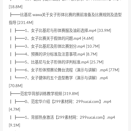
[18.8M]
┣━━比基尼 wawa关于女子形体比赛的赛前准备及比赛规则及造型
指导 [231.4M]
┃ ┣━━1、女子比基尼与形体赛服及油彩选择.mp4 [33.9M]
┃ ┣━━2、女子比赛关于假体的问题.mp4 [4.6M]
┃ ┣━━3、女子比基尼及形体比赛划分.mp4 [10.7M]
┃ ┣━━4、预赛的评分标准及注意事项.mp4 [8.7M]
┃ ┣━━5、比基尼与女子形体的评判标准.mp4 [25.7M]
┃ ┣━━6、女子形体预赛论舞台流程（演示与讲解）.mp4 [77M]
┃ ┗━━7、女子健体的五个造型教学（演示与讲解）.mp4
[70.8M]
┣━━范宏华背部训练教学视频 [319.8M]
┃ ┣━━0、范宏华介绍【299素材网：299sucai.com】.mp4
[4.7M]
┃ ┣━━1、背部热身激活【299素材网：299sucai.com】.mp4
[9.1M]