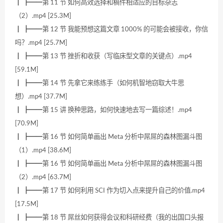
┃ ┣━━第 11 节 如何高效选择和稿件相适应的目标杂志
（2）.mp4 [25.3M]
┃ ┣━━第 12 节 我能预想这篇文章 1000% 的可能会被接收，你信
吗？.mp4 [25.7M]
┃ ┣━━第 13 节 挫折和收获（写临床型文章的关键点）.mp4
[59.1M]
┃ ┣━━第 14 节 先拿它来练练手（如何机智地窃取大牛思
想）.mp4 [37.7M]
┃ ┣━━第 15 讲 换种思路，如何快速地去写一篇综述！.mp4
[70.9M]
┃ ┣━━第 16 节 如何简单画出 Meta 分析中屌屌的森林图漏斗图
（1）.mp4 [38.6M]
┃ ┣━━第 16 节 如何简单画出 Meta 分析中屌屌的森林图漏斗图
（2）.mp4 [63.7M]
┃ ┣━━第 17 节 如何利用 SCI 作为切入点来提升自己的价值.mp4
[17.5M]
┃ ┣━━第 18 节 屌丝如何获得会议和科研经费（我的出国口头报