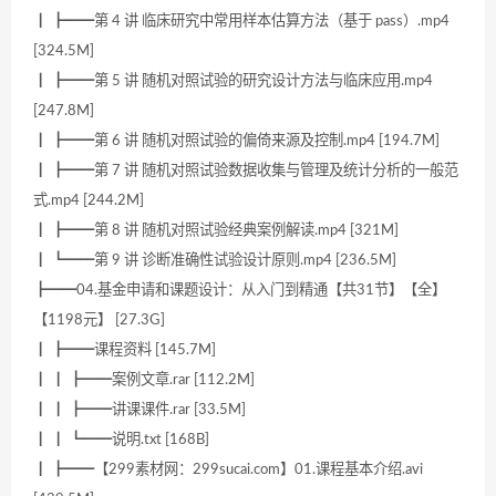
┃ ┣━━第 4 讲 临床研究中常用样本估算方法（基于 pass）.mp4
[324.5M]
┃ ┣━━第 5 讲 随机对照试验的研究设计方法与临床应用.mp4
[247.8M]
┃ ┣━━第 6 讲 随机对照试验的偏倚来源及控制.mp4 [194.7M]
┃ ┣━━第 7 讲 随机对照试验数据收集与管理及统计分析的一般范
式.mp4 [244.2M]
┃ ┣━━第 8 讲 随机对照试验经典案例解读.mp4 [321M]
┃ ┗━━第 9 讲 诊断准确性试验设计原则.mp4 [236.5M]
┣━━04.基金申请和课题设计：从入门到精通【共31节】【全】
【1198元】 [27.3G]
┃ ┣━━课程资料 [145.7M]
┃ ┃ ┣━━案例文章.rar [112.2M]
┃ ┃ ┣━━讲课课件.rar [33.5M]
┃ ┃ ┗━━说明.txt [168B]
┃ ┣━━【299素材网：299sucai.com】01.课程基本介绍.avi