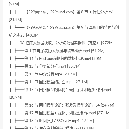
[57M]
┃ ┣━━【299素材网：299sucai.com】第 8 节 可行性分析.avi
[21.9M]
┃ ┗━━【299素材网：299sucai.com】第 9 节 本项目的特色与创
新之处.avi [48.3M]
┣━━06 临床大数据获取、分析与处理实操课（完结） [972M]
┃ ┣━━第 1 节 电子病历大数据与临床科研.mp4 [51.9M]
┃ ┣━━第 11 节 Reshape程辑包的数据处理.mp4 [30M]
┃ ┣━━第 12 节 单变量分析.mp4 [35.7M]
┃ ┣━━第 13 节 中介分析.mp4 [29.2M]
┃ ┣━━第 14 节 回归模型的建立.mp4 [27.1M]
┃ ┣━━第 15 节 回归模型的优化：最佳子集和逐步回归.mp4
[20.9M]
┃ ┣━━第 16 节 回归模型诊断：残差及模型诊断.mp4 [24.7M]
┃ ┣━━第 17 节 回归模型可视化：列线图制作.mp4 [37.1M]
┃ ┣━━第 18 节 岭回归_LASSO回归.mp4 [47.1M]
┃ ┣━━第 19 节 生存资料的统计描述.mp4 [23.8M]