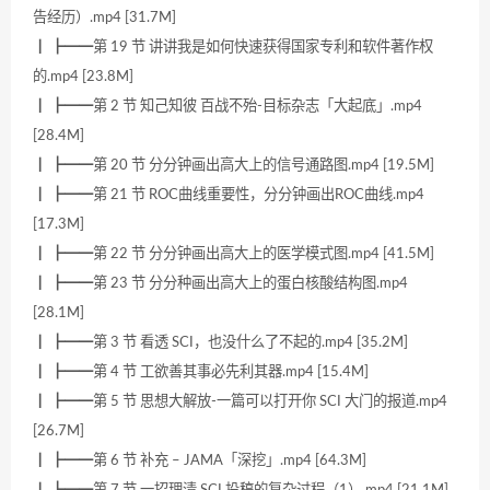
告经历）.mp4 [31.7M]
┃ ┣━━第 19 节 讲讲我是如何快速获得国家专利和软件著作权
的.mp4 [23.8M]
┃ ┣━━第 2 节 知己知彼 百战不殆-目标杂志「大起底」.mp4
[28.4M]
┃ ┣━━第 20 节 分分钟画出高大上的信号通路图.mp4 [19.5M]
┃ ┣━━第 21 节 ROC曲线重要性，分分钟画出ROC曲线.mp4
[17.3M]
┃ ┣━━第 22 节 分分钟画出高大上的医学模式图.mp4 [41.5M]
┃ ┣━━第 23 节 分分种画出高大上的蛋白核酸结构图.mp4
[28.1M]
┃ ┣━━第 3 节 看透 SCI，也没什么了不起的.mp4 [35.2M]
┃ ┣━━第 4 节 工欲善其事必先利其器.mp4 [15.4M]
┃ ┣━━第 5 节 思想大解放-一篇可以打开你 SCI 大门的报道.mp4
[26.7M]
┃ ┣━━第 6 节 补充 – JAMA「深挖」.mp4 [64.3M]