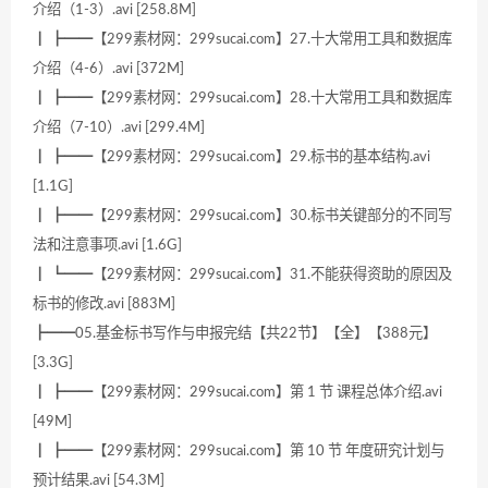
介绍（1-3）.avi [258.8M]
┃ ┣━━【299素材网：299sucai.com】27.十大常用工具和数据库
介绍（4-6）.avi [372M]
┃ ┣━━【299素材网：299sucai.com】28.十大常用工具和数据库
介绍（7-10）.avi [299.4M]
┃ ┣━━【299素材网：299sucai.com】29.标书的基本结构.avi
[1.1G]
┃ ┣━━【299素材网：299sucai.com】30.标书关键部分的不同写
法和注意事项.avi [1.6G]
┃ ┗━━【299素材网：299sucai.com】31.不能获得资助的原因及
标书的修改.avi [883M]
┣━━05.基金标书写作与申报完结【共22节】【全】【388元】
[3.3G]
┃ ┣━━【299素材网：299sucai.com】第 1 节 课程总体介绍.avi
[49M]
┃ ┣━━【299素材网：299sucai.com】第 10 节 年度研究计划与
预计结果.avi [54.3M]