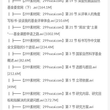
┃ ┣━━【299素材网：299sucai.com】第 19 节 深度挖掘国自然
基金委官网（下）.avi [164.1M]
┃ ┣━━【299素材网：299sucai.com】第 20 节 从评审人的角度
写标书-谈谈我的基金评审体会.avi [210.6M]
┃ ┣━━【299素材网：299sucai.com】第 21 节 “屌丝“变”土豪
“——基金课题申请之路.avi [1002.9M]
┃ ┣━━【299素材网：299sucai.com】第 22 节 标书写作中文献
全文获取的5个途径.avi [234.4M]
┃ ┣━━【299素材网：299sucai.com】第 3 节 国家自然科学基金
概述.avi [82.6M]
┃ ┣━━【299素材网：299sucai.com】第 4 节 选题与题目.avi
[212.6M]
┃ ┣━━【299素材网：299sucai.com】第 5 节 立项依据.avi
[49M]
┃ ┣━━【299素材网：299sucai.com】第 6 节 研究内容、研究目
标和拟解决的关键问题.avi [172.7M]
┃ ┣━━【299素材网：299sucai.com】第 7 节 研究方案.avi