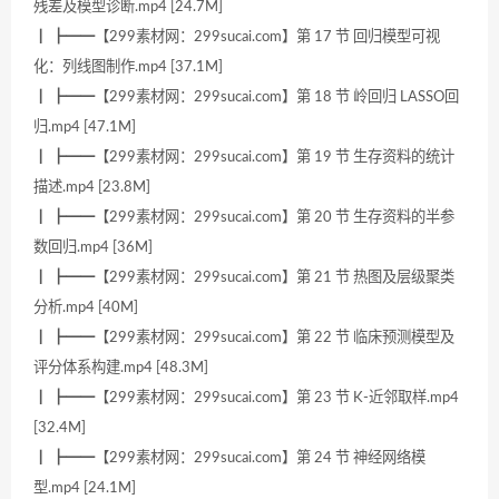
残差及模型诊断.mp4 [24.7M]
┃ ┣━━【299素材网：299sucai.com】第 17 节 回归模型可视
化：列线图制作.mp4 [37.1M]
┃ ┣━━【299素材网：299sucai.com】第 18 节 岭回归 LASSO回
归.mp4 [47.1M]
┃ ┣━━【299素材网：299sucai.com】第 19 节 生存资料的统计
描述.mp4 [23.8M]
┃ ┣━━【299素材网：299sucai.com】第 20 节 生存资料的半参
数回归.mp4 [36M]
┃ ┣━━【299素材网：299sucai.com】第 21 节 热图及层级聚类
分析.mp4 [40M]
┃ ┣━━【299素材网：299sucai.com】第 22 节 临床预测模型及
评分体系构建.mp4 [48.3M]
┃ ┣━━【299素材网：299sucai.com】第 23 节 K-近邻取样.mp4
[32.4M]
┃ ┣━━【299素材网：299sucai.com】第 24 节 神经网络模
型.mp4 [24.1M]